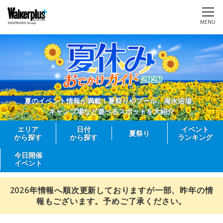
MENU
夏のイベント情報が満載！夏祭りやプール、海水浴場、
キャンプ場など遊べるスポットを大紹介
エリア
日付
イベント
夏祭り
から探す
から探す
ランキング
今日開催
イベント
2026年情報へ順次更新しておりますが一部、昨年の情
報もございます。予めご了承ください。