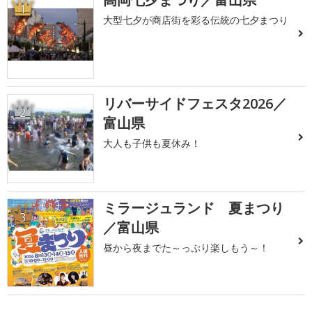
1
大型七夕が商店街を彩る伝統の七夕まつり
リバーサイドフェスタ2026／
2
富山県
大人も子供も夏休み！
ミラージュランド 夏まつり
3
／富山県
昼から夜までた～っぷり楽しもう～！