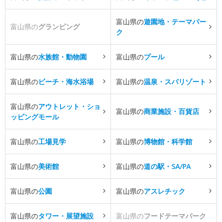
富山県の
遊園地・テーマパー
富山県の
グランピング
ク
富山県の
水族館・動物園
富山県の
プール
富山県の
ビーチ・海水浴場
富山県の
温泉・スパリゾート
富山県の
アウトレット・ショ
富山県の
商業施設・百貨店
ッピングモール
富山県の
工場見学
富山県の
博物館・科学館
富山県の
美術館
富山県の
道の駅・SA/PA
富山県の
公園
富山県の
アスレチック
富山県の
タワー・展望施設
富山県の
フードテーマパーク