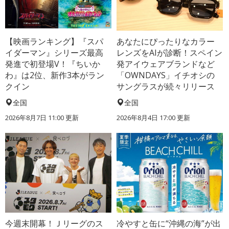
【映画ランキング】『スパ
あなたにぴったりなカラー
イダーマン』シリーズ最高
レンズをAIが診断！スペイン
発進で初登場V！『ちいか
発アイウェアブランドなど
わ』は2位、新作3本がラン
「OWNDAYS」イチオシの
クイン
サングラスが続々リリース
全国
全国
2026年8月7日 11:00
更新
2026年8月4日 17:00
更新
今週末開幕！Ｊリーグのス
冷やすと缶に“沖縄の海”が出