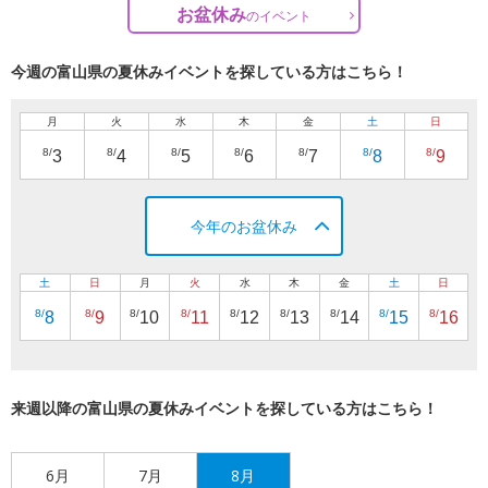
お盆休み
の
イベント
今週の富山県の夏休みイベントを探している方はこちら！
月
火
水
木
金
土
日
8/
8/
8/
8/
8/
8/
8/
3
4
5
6
7
8
9
今年のお盆休み
土
日
月
火
水
木
金
土
日
8/
8/
8/
8/
8/
8/
8/
8/
8/
8
9
10
11
12
13
14
15
16
来週以降の富山県の夏休みイベントを探している方はこちら！
6月
7月
8月