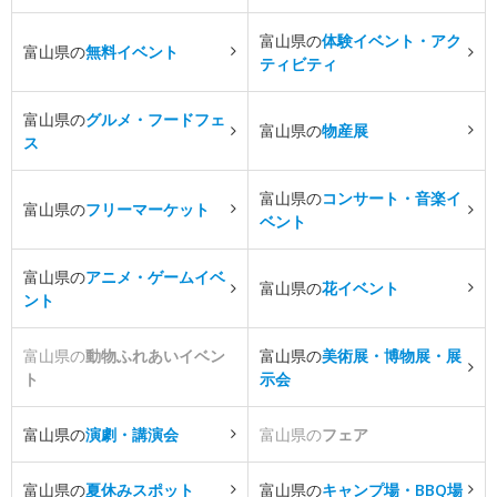
富山県の
体験イベント・アク
富山県の
無料イベント
ティビティ
富山県の
グルメ・フードフェ
富山県の
物産展
ス
富山県の
コンサート・音楽イ
富山県の
フリーマーケット
ベント
富山県の
アニメ・ゲームイベ
富山県の
花イベント
ント
富山県の
動物ふれあいイベン
富山県の
美術展・博物展・展
ト
示会
富山県の
演劇・講演会
富山県の
フェア
富山県の
夏休みスポット
富山県の
キャンプ場・BBQ場