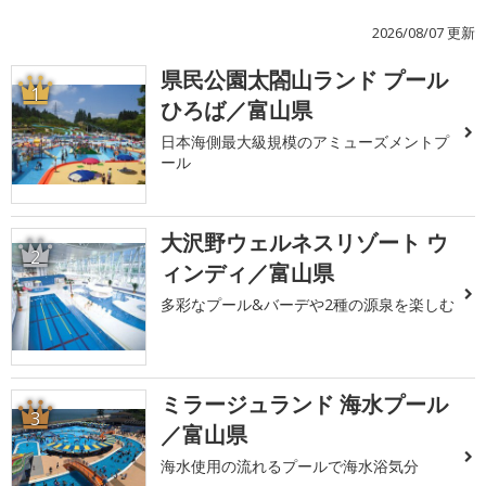
2026/08/07 更新
県民公園太閤山ランド プール
1
ひろば／富山県
日本海側最大級規模のアミューズメントプ
ール
大沢野ウェルネスリゾート ウ
2
ィンディ／富山県
多彩なプール&バーデや2種の源泉を楽しむ
ミラージュランド 海水プール
3
／富山県
海水使用の流れるプールで海水浴気分