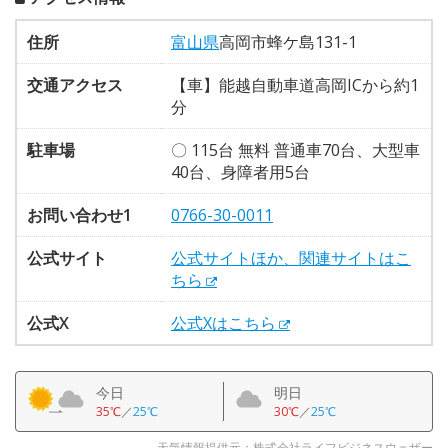
住所
富山県
高岡市蜂ケ島131-1
交通アクセス
【車】能越自動車道高岡ICから約1
分
駐車場
〇 115台 無料 普通車70台、大型車
40台、身障者用5台
お問い合わせ1
0766-30-0011
公式サイト
公式サイトほか、関連サイトはこ
ちら
公式X
公式Xはこちら
今日
明日
35℃
／
25℃
30℃
／
25℃
天気情報提供元：株式会社ライフビジネスウェザー