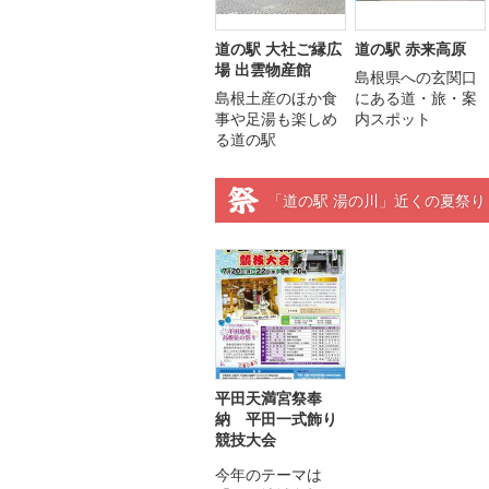
道の駅 大社ご縁広
道の駅 赤来高原
場 出雲物産館
島根県への玄関口
島根土産のほか食
にある道・旅・案
事や足湯も楽しめ
内スポット
る道の駅
「道の駅 湯の川」近くの夏祭り
平田天満宮祭奉
納 平田一式飾り
競技大会
今年のテーマは