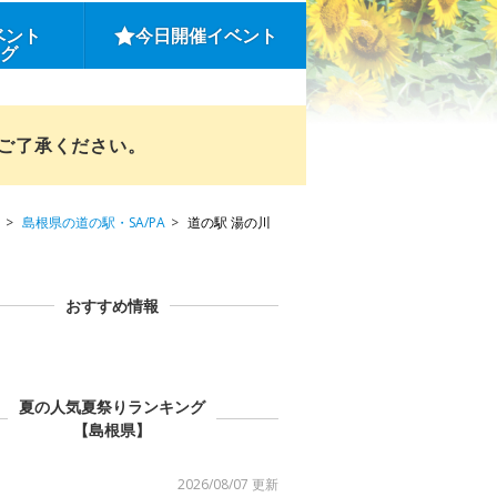
ベント
今日開催イベント
ング
めご了承ください。
島根県の道の駅・SA/PA
道の駅 湯の川
おすすめ情報
夏の人気夏祭りランキング
【島根県】
2026/08/07 更新