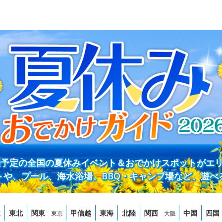
開催予定の全国の夏休みイベント＆おでかけスポットがエ
トや、プール、海水浴場、BBQ・キャンプ場など、遊べ
道
東北
関東
甲信越
東海
北陸
関西
中国
四国
東京
大阪