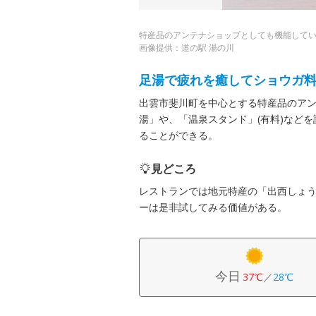
特産品のアンテナショップとしても機能して
画像提供：道の駅 湯の川
足湯で疲れを癒してショウガ
出雲市斐川町を中心とする特産品のア
湯」や、「温泉スタンド」(有料)など
ることができる。
見どころ
レストランでは地元特産の「出西しょ
ーは是非試してみる価値がある。
今日
37℃
／
28℃