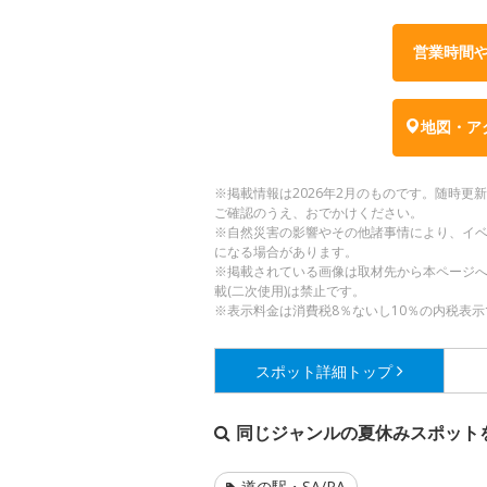
営業時間
地図・ア
※掲載情報は2026年2月のものです。随時
ご確認のうえ、おでかけください。
※自然災害の影響やその他諸事情により、イ
になる場合があります。
※掲載されている画像は取材先から本ページ
載(二次使用)は禁止です。
※表示料金は消費税8％ないし10％の内税表示
スポット詳細
トップ
同じジャンルの夏休みスポット
道の駅・SA/PA