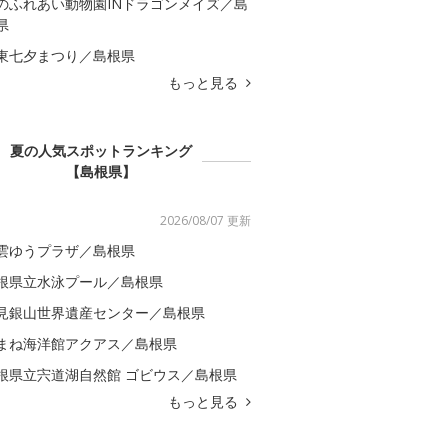
のふれあい動物園INドラゴンメイズ／島
県
東七夕まつり／島根県
もっと見る
夏の人気スポットランキング
【島根県】
2026/08/07 更新
雲ゆうプラザ／島根県
根県立水泳プール／島根県
見銀山世界遺産センター／島根県
まね海洋館アクアス／島根県
根県立宍道湖自然館 ゴビウス／島根県
もっと見る