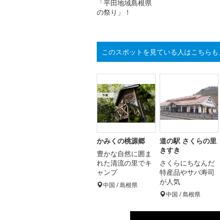
「平田地域島根県
の祭り」！
このスポットを見ている人はこちらも
かみくの桃源郷
道の駅 さくらの里
きすき
豊かな自然に囲ま
れた清流の里でキ
さくらにちなんだ
ャンプ
特産品やサバ寿司
が人気
中国 / 島根県
中国 / 島根県