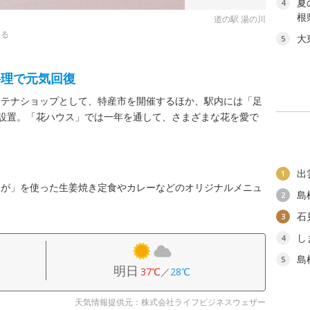
夏
4
根
道の駅 湯の川
いる
大
5
料理で元気回復
ンテナショップとして、特産市を開催するほか、駅内には「足
を設置。「花ハウス」では一年を通して、さまざまな花を愛で
出
1
うが」を使った生姜焼き定食やカレーなどのオリジナルメニュ
島
2
石
3
し
4
島
5
明日
37℃
／
28℃
天気情報提供元：株式会社ライフビジネスウェザー