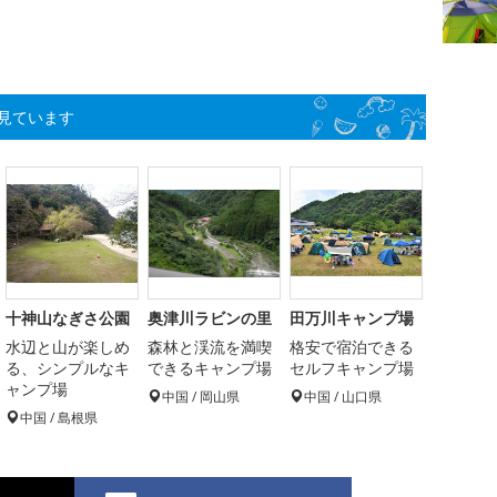
見ています
十神山なぎさ公園
奥津川ラビンの里
田万川キャンプ場
水辺と山が楽しめ
森林と渓流を満喫
格安で宿泊できる
る、シンプルなキ
できるキャンプ場
セルフキャンプ場
ャンプ場
中国 / 岡山県
中国 / 山口県
中国 / 島根県