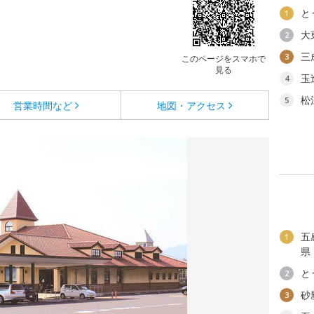
と
1
大
2
三
3
このページをスマホで
見る
玉
4
松
5
営業時間など
地図・アクセス
五
1
県
と
2
砂
3