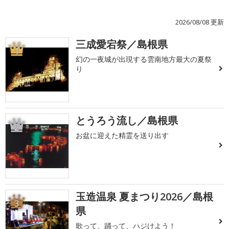
2026/08/08 更新
三成愛宕祭／島根県
1
幻の一夜城が出現する雲南地方最大の夏祭
り
とうろう流し／島根県
2
お盆に迎えた精霊を送り出す
玉造温泉 夏まつり2026／島根
3
県
歌って、踊って、ハジけよう！