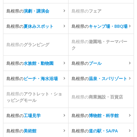
島根県の
演劇・講演会
島根県の
フェア
島根県の
夏休みスポット
島根県の
キャンプ場・BBQ場
島根県の
遊園地・テーマパー
島根県の
グランピング
ク
島根県の
水族館・動物園
島根県の
プール
島根県の
ビーチ・海水浴場
島根県の
温泉・スパリゾート
島根県の
アウトレット・ショ
島根県の
商業施設・百貨店
ッピングモール
島根県の
工場見学
島根県の
博物館・科学館
島根県の
美術館
島根県の
道の駅・SA/PA