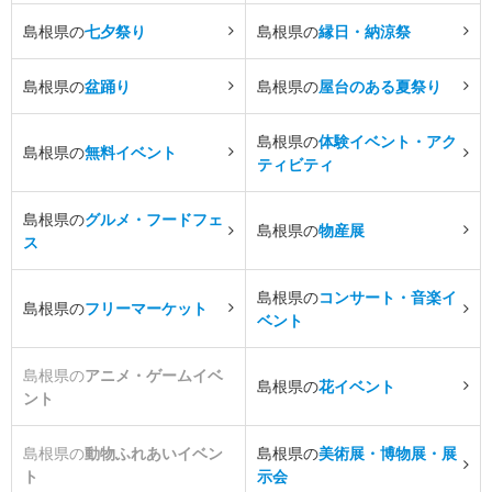
島根県の
七夕祭り
島根県の
縁日・納涼祭
島根県の
盆踊り
島根県の
屋台のある夏祭り
島根県の
体験イベント・アク
島根県の
無料イベント
ティビティ
島根県の
グルメ・フードフェ
島根県の
物産展
ス
島根県の
コンサート・音楽イ
島根県の
フリーマーケット
ベント
島根県の
アニメ・ゲームイベ
島根県の
花イベント
ント
島根県の
動物ふれあいイベン
島根県の
美術展・博物展・展
ト
示会