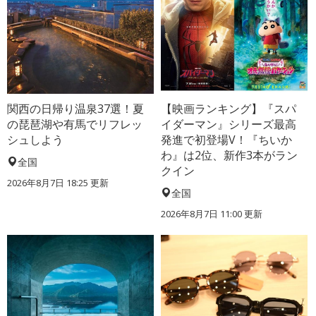
関西の日帰り温泉37選！夏
【映画ランキング】『スパ
の琵琶湖や有馬でリフレッ
イダーマン』シリーズ最高
シュしよう
発進で初登場V！『ちいか
わ』は2位、新作3本がラン
全国
クイン
2026年8月7日 18:25
更新
全国
2026年8月7日 11:00
更新