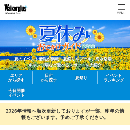
MENU
夏のイベント情報が満載！夏祭りやプール、海水浴場、
キャンプ場など遊べるスポットを大紹介
エリア
日付
イベント
夏祭り
から探す
から探す
ランキング
今日開催
イベント
2026年情報へ順次更新しておりますが一部、昨年の情
報もございます。予めご了承ください。