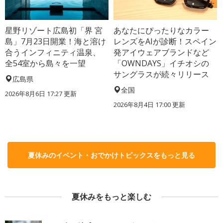
星野リゾート広島初「界 宮
あなたにぴったりなカラー
島」7月23日開業！海と溶け
レンズをAIが診断！スペイン
合うインフィニティ温泉、
発アイウェアブランドなど
全54室から島々を一望
「OWNDAYS」イチオシの
サングラスが続々リリース
広島県
全国
2026年8月6日 17:27
更新
2026年8月4日 17:00
更新
夏休みのイベント・おでかけトピックスをもっと見る
夏休みをもっと楽しむ