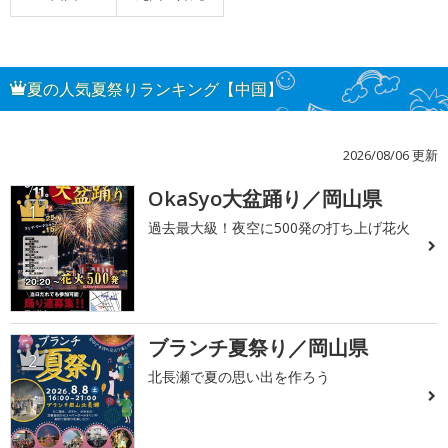
夏の人気夏祭りランキング【中国】
2026/08/06 更新
OkaSyo大盆踊り／岡山県
1
過去最大級！夜空に500発の打ち上げ花火
ブランチ夏祭り／岡山県
2
北長瀬で夏の思い出を作ろう