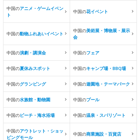
中国の
アニメ・ゲームイベン
中国の
花イベント
ト
中国の
美術展・博物展・展示
中国の
動物ふれあいイベント
会
中国の
演劇・講演会
中国の
フェア
中国の
夏休みスポット
中国の
キャンプ場・BBQ場
中国の
グランピング
中国の
遊園地・テーマパーク
中国の
水族館・動物園
中国の
プール
中国の
ビーチ・海水浴場
中国の
温泉・スパリゾート
中国の
アウトレット・ショッ
中国の
商業施設・百貨店
ピングモール