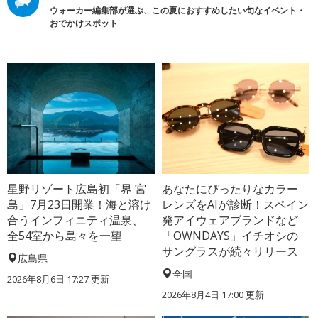
ウォーカー編集部が選ぶ、この夏におすすめしたい旬なイベント・
おでかけスポット
星野リゾート広島初「界 宮
あなたにぴったりなカラー
島」7月23日開業！海と溶け
レンズをAIが診断！スペイン
合うインフィニティ温泉、
発アイウェアブランドなど
全54室から島々を一望
「OWNDAYS」イチオシの
サングラスが続々リリース
広島県
全国
2026年8月6日 17:27
更新
2026年8月4日 17:00
更新