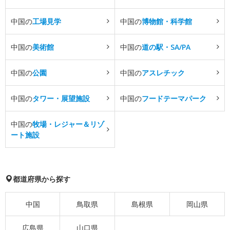
中国の
工場見学
中国の
博物館・科学館
中国の
美術館
中国の
道の駅・SA/PA
中国の
公園
中国の
アスレチック
中国の
タワー・展望施設
中国の
フードテーマパーク
中国の
牧場・レジャー＆リゾ
ート施設
都道府県から探す
中国
鳥取県
島根県
岡山県
広島県
山口県