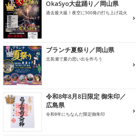
OkaSyo大盆踊り／岡山県
1
過去最大級！夜空に500発の打ち上げ花火
ブランチ夏祭り／岡山県
2
北長瀬で夏の思い出を作ろう
令和8年8月8日限定 御朱印／
3
広島県
令和8年にちなんだ限定御朱印