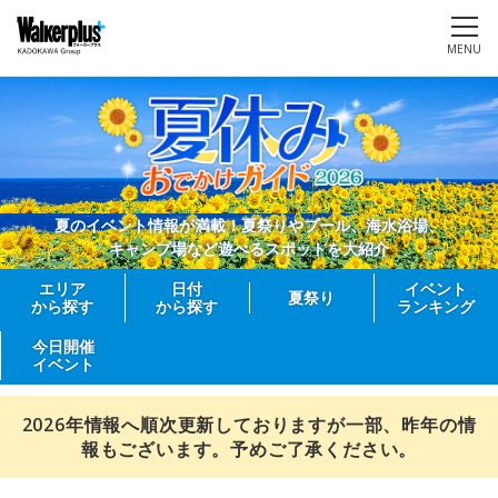
MENU
夏のイベント情報が満載！夏祭りやプール、海水浴場、
キャンプ場など遊べるスポットを大紹介
エリア
日付
イベント
夏祭り
から探す
から探す
ランキング
今日開催
イベント
2026年情報へ順次更新しておりますが一部、昨年の情
報もございます。予めご了承ください。