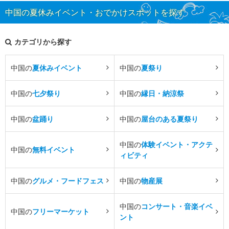
中国の夏休みイベント・おでかけスポットを探す
カテゴリから探す
中国の
夏休みイベント
中国の
夏祭り
中国の
七夕祭り
中国の
縁日・納涼祭
中国の
盆踊り
中国の
屋台のある夏祭り
中国の
体験イベント・アクテ
中国の
無料イベント
ィビティ
中国の
グルメ・フードフェス
中国の
物産展
中国の
コンサート・音楽イベ
中国の
フリーマーケット
ント