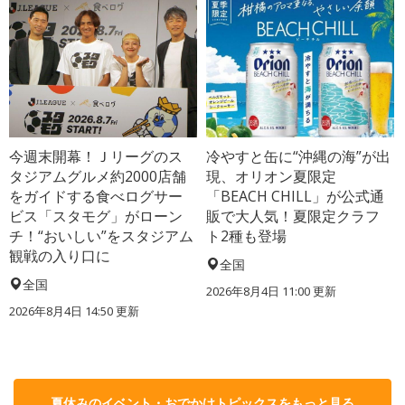
今週末開幕！Ｊリーグのス
冷やすと缶に“沖縄の海”が出
タジアムグルメ約2000店舗
現、オリオン夏限定
をガイドする食べログサー
「BEACH CHILL」が公式通
ビス「スタモグ」がローン
販で大人気！夏限定クラフ
チ！“おいしい”をスタジアム
ト2種も登場
観戦の入り口に
全国
全国
2026年8月4日 11:00
更新
2026年8月4日 14:50
更新
夏休みのイベント・おでかけトピックスをもっと見る