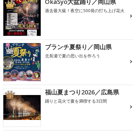
OkaSyo大盆踊り／岡山県
1
過去最大級！夜空に500発の打ち上げ花火
ブランチ夏祭り／岡山県
2
北長瀬で夏の思い出を作ろう
福山夏まつり2026／広島県
3
踊りと花火で夏を満喫する3日間