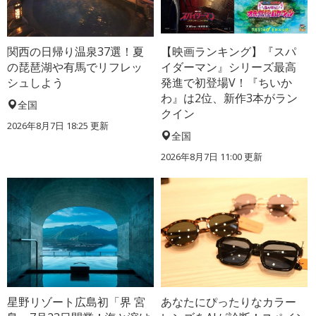
関西の日帰り温泉37選！夏
【映画ランキング】『スパ
の琵琶湖や有馬でリフレッ
イダーマン』シリーズ最高
シュしよう
発進で初登場V！『ちいか
わ』は2位、新作3本がラン
全国
クイン
2026年8月7日 18:25
更新
全国
2026年8月7日 11:00
更新
星野リゾート広島初「界 宮
あなたにぴったりなカラー