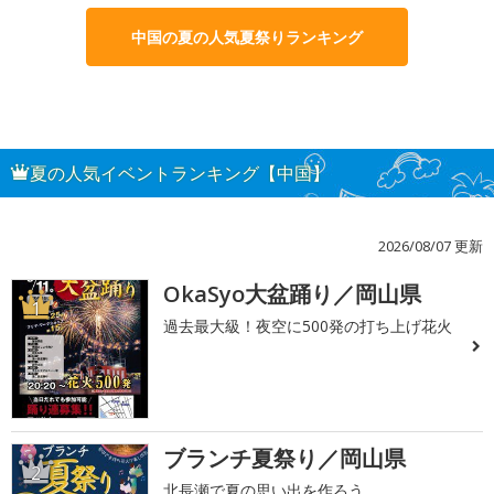
中国の夏の人気夏祭りランキング
夏の人気イベントランキング【中国】
2026/08/07 更新
OkaSyo大盆踊り／岡山県
1
過去最大級！夜空に500発の打ち上げ花火
ブランチ夏祭り／岡山県
2
北長瀬で夏の思い出を作ろう