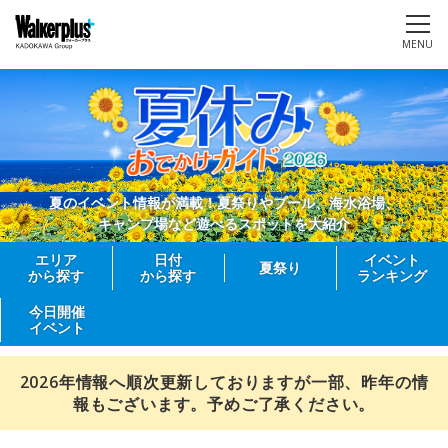
MENU
夏のイベント情報が満載！夏祭りやプール、海水浴場、
キャンプ場など遊べるスポットを大紹介
エリア
日付
イベント
夏祭り
から探す
から探す
ランキング
今日開催
イベント
2026年情報へ順次更新しておりますが一部、昨年の情
報もございます。予めご了承ください。