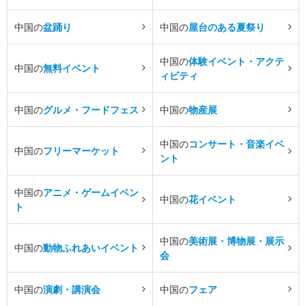
中国の
盆踊り
中国の
屋台のある夏祭り
中国の
体験イベント・アクテ
中国の
無料イベント
ィビティ
中国の
グルメ・フードフェス
中国の
物産展
中国の
コンサート・音楽イベ
中国の
フリーマーケット
ント
中国の
アニメ・ゲームイベン
中国の
花イベント
ト
中国の
美術展・博物展・展示
中国の
動物ふれあいイベント
会
中国の
演劇・講演会
中国の
フェア