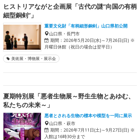
ヒストリアながと企画展「古代の謎”向国の有柄
細型銅剣”」
重要文化財「有柄細形銅剣」山口県初公開
山口県・長門市
期間：
2026年5月20日(水)～7月26日(日) ※
月曜日休館（祝日の場合は翌平日）
美術展・博物展・展示会
夏期特別展「悪者生物展～野生生物とあゆむ、
私たちの未来～」
悪者とされる生物の標本や模型を一同に展示
山口県・萩市
期間：
2026年7月11日(土)～9月27日(日) ※
入館は16時30分まで