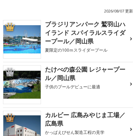
2026/08/07 更新
ブラジリアンパーク 鷲羽山ハ
1
イランド スパイラルスライダ
ープール／岡山県
夏限定の100ｍスライダープール
たけべの森公園 レジャープー
2
ル／岡山県
子供のプールデビューに最適
カルビー 広島みやじま工場／
3
広島県
かっぱえびせん製造工程の見学