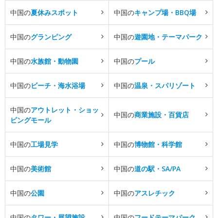
中国の
夏休みスポット
中国の
キャンプ場・BBQ場
中国の
グランピング
中国の
遊園地・テーマパーク
中国の
水族館・動物園
中国の
プール
中国の
ビーチ・海水浴場
中国の
温泉・スパリゾート
中国の
アウトレット・ショッ
中国の
商業施設・百貨店
ピングモール
中国の
工場見学
中国の
博物館・科学館
中国の
美術館
中国の
道の駅・SA/PA
中国の
公園
中国の
アスレチック
中国の
タワー・展望施設
中国の
フードテーマパーク