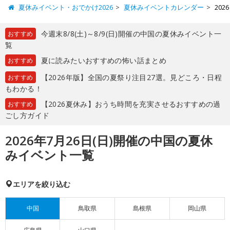
夏休みイベント・おでかけ2026
夏休みイベントカレンダー
20
今週末8/8(土)～8/9(日)開催の中国の夏休みイベント一
おすすめ
覧
夏に読みたいおすすめの怖い話まとめ
おすすめ
【2026年版】全国の夏祭り注目27選。見どころ・日程
おすすめ
もわかる！
【2026夏休み】おうち時間を充実させるおすすめの過
おすすめ
ごし方ガイド
2026年7月26日(日)開催の中国の夏休
みイベント一覧
エリアを絞り込む
中国
鳥取県
島根県
岡山県