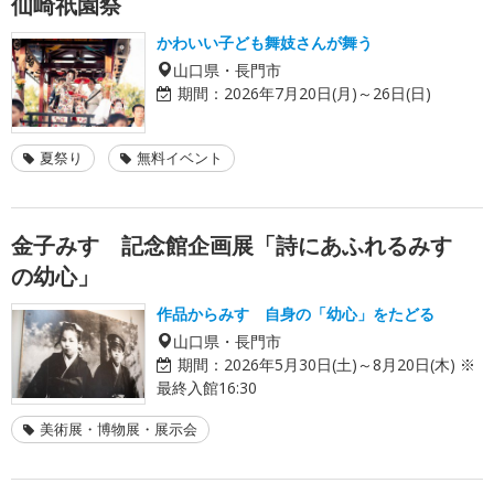
仙崎祇園祭
かわいい子ども舞妓さんが舞う
山口県・長門市
期間：
2026年7月20日(月)～26日(日)
夏祭り
無料イベント
金子みすゞ記念館企画展「詩にあふれるみすゞ
の幼心」
作品からみすゞ自身の「幼心」をたどる
山口県・長門市
期間：
2026年5月30日(土)～8月20日(木) ※
最終入館16:30
美術展・博物展・展示会