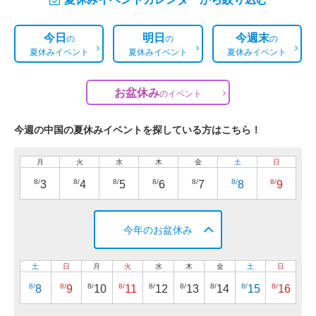
今日
明日
今週末
の
の
の
夏休みイベント
夏休みイベント
夏休みイベント
お盆休み
の
イベント
今週の中国の夏休みイベントを探している方はこちら！
月
火
水
木
金
土
日
8/
8/
8/
8/
8/
8/
8/
3
4
5
6
7
8
9
今年のお盆休み
土
日
月
火
水
木
金
土
日
8/
8/
8/
8/
8/
8/
8/
8/
8/
8
9
10
11
12
13
14
15
16