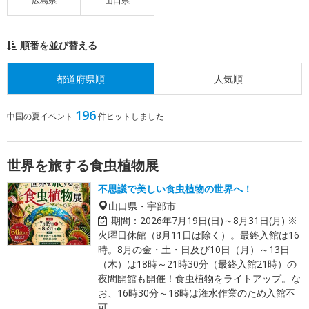
広島県
山口県
順番を並び替える
都道府県順
人気順
196
中国の夏イベント
件ヒットしました
世界を旅する食虫植物展
不思議で美しい食虫植物の世界へ！
山口県・宇部市
期間：
2026年7月19日(日)～8月31日(月) ※
火曜日休館（8月11日は除く）。最終入館は16
時。8月の金・土・日及び10日（月）～13日
（木）は18時～21時30分（最終入館21時）の
夜間開館も開催！食虫植物をライトアップ。な
お、16時30分～18時は潅水作業のため入館不
可。