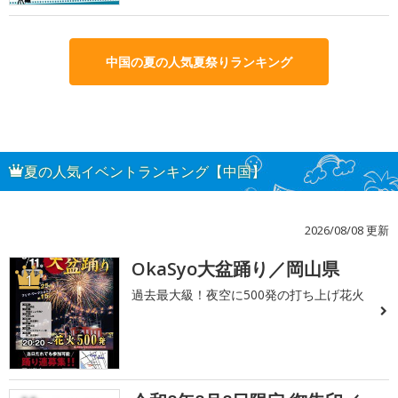
中国の夏の人気夏祭りランキング
夏の人気イベントランキング【中国】
2026/08/08 更新
OkaSyo大盆踊り／岡山県
1
過去最大級！夜空に500発の打ち上げ花火