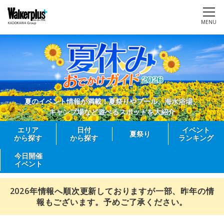
MENU
夏のイベント情報が満載！夏祭りやプール、海水浴場、
キャンプ場など遊べるスポットを大紹介
エリア
日付
イベント
夏祭り
から探す
から探す
ランキング
今日開催
イベント
2026年情報へ順次更新しておりますが一部、昨年の情
報もございます。予めご了承ください。