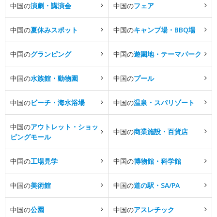
中国の
演劇・講演会
中国の
フェア
中国の
夏休みスポット
中国の
キャンプ場・BBQ場
中国の
グランピング
中国の
遊園地・テーマパーク
中国の
水族館・動物園
中国の
プール
中国の
ビーチ・海水浴場
中国の
温泉・スパリゾート
中国の
アウトレット・ショッ
中国の
商業施設・百貨店
ピングモール
中国の
工場見学
中国の
博物館・科学館
中国の
美術館
中国の
道の駅・SA/PA
中国の
公園
中国の
アスレチック