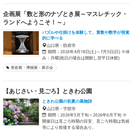
企画展「数と形のナゾとき展～マスレチック・
ランドへようこそ！～」
パズルや仕掛けを体験して、算数や数学が視覚
的に学べる
山口県・防府市
期間：
2026年4月18日(土)～7月5日(日) ※休
み：月曜(祝日の場合は開館し翌平日休館)
美術展・博物展・展示会
【あじさい・見ごろ】ときわ公園
ときわ公園の初夏の風物詩
山口県・宇部市
期間：
2026年5月下旬～2026年6月下旬 ※
開催日は見ごろ時期の目安、見ごろ時期は気候
等により前後する場合あり。