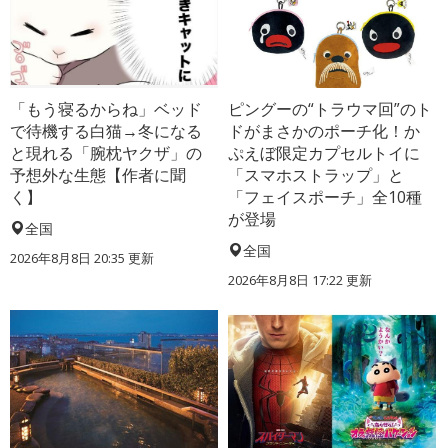
「もう寝るからね」ベッド
ピングーの“トラウマ回”のト
で待機する白猫→冬になる
ドがまさかのポーチ化！か
と現れる「腕枕ヤクザ」の
ぷえぼ限定カプセルトイに
予想外な生態【作者に聞
「スマホストラップ」と
く】
「フェイスポーチ」全10種
が登場
全国
全国
2026年8月8日 20:35
更新
2026年8月8日 17:22
更新