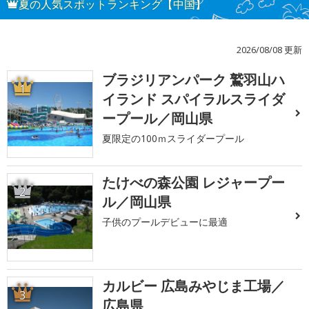
夏の人気スポットランキング【中国】
2026/08/08 更新
ブラジリアンパーク 鷲羽山ハ
1
イランド スパイラルスライダ
ープール／岡山県
夏限定の100ｍスライダープール
たけべの森公園 レジャープー
2
ル／岡山県
子供のプールデビューに最適
カルビー 広島みやじま工場／
3
広島県