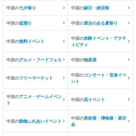
中国の
七夕祭り
中国の
縁日・納涼祭
中国の
盆踊り
中国の
屋台のある夏祭り
中国の
体験イベント・アクテ
中国の
無料イベント
ィビティ
中国の
グルメ・フードフェス
中国の
物産展
中国の
コンサート・音楽イベ
中国の
フリーマーケット
ント
中国の
アニメ・ゲームイベン
中国の
花イベント
ト
中国の
美術展・博物展・展示
中国の
動物ふれあいイベント
会