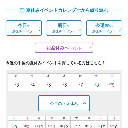
夏休みイベントカレンダーから絞り込む
今日
明日
今週末
の
の
の
夏休みイベント
夏休みイベント
夏休みイベント
お盆休み
の
イベント
今週の中国の夏休みイベントを探している方はこちら！
月
火
水
木
金
土
日
8/
8/
8/
8/
8/
8/
8/
3
4
5
6
7
8
9
今年のお盆休み
土
日
月
火
水
木
金
土
日
8/
8/
8/
8/
8/
8/
8/
8/
8/
8
9
10
11
12
13
14
15
16