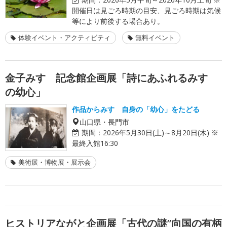
開催日は見ごろ時期の目安、見ごろ時期は気候
等により前後する場合あり。
体験イベント・アクティビティ
無料イベント
金子みすゞ記念館企画展「詩にあふれるみすゞ
の幼心」
作品からみすゞ自身の「幼心」をたどる
山口県・長門市
期間：
2026年5月30日(土)～8月20日(木) ※
最終入館16:30
美術展・博物展・展示会
ヒストリアながと企画展「古代の謎”向国の有柄