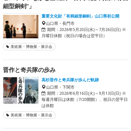
細型銅剣”」
重要文化財「有柄細形銅剣」山口県初公開
山口県・長門市
期間：
2026年5月20日(水)～7月26日(日) ※
月曜日休館（祝日の場合は翌平日）
美術展・博物展・展示会
晋作と奇兵隊の歩み
高杉晋作と奇兵隊が歩んだ軌跡
山口県・下関市
期間：
2026年6月16日(火)～9月13日(日) ※
毎週月曜日は休館（7/20開館）、祝日の翌平日
は休館
美術展・博物展・展示会