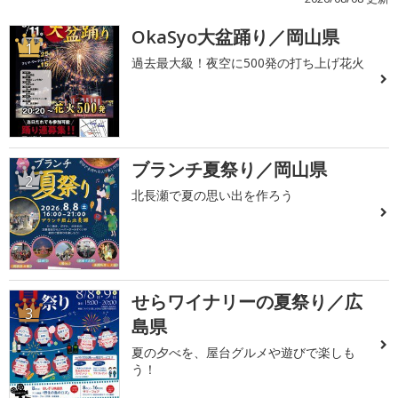
OkaSyo大盆踊り／岡山県
1
過去最大級！夜空に500発の打ち上げ花火
ブランチ夏祭り／岡山県
2
北長瀬で夏の思い出を作ろう
せらワイナリーの夏祭り／広
3
島県
夏の夕べを、屋台グルメや遊びで楽しも
う！