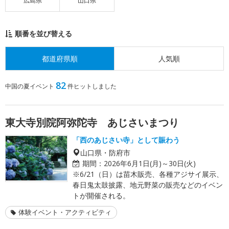
広島県
山口県
順番を並び替える
都道府県順
人気順
82
中国の夏イベント
件ヒットしました
東大寺別院阿弥陀寺 あじさいまつり
「西のあじさい寺」として賑わう
山口県・防府市
期間：
2026年6月1日(月)～30日(火)
※6/21（日）は苗木販売、各種アジサイ展示、
春日鬼太鼓披露、地元野菜の販売などのイベン
トが開催される。
体験イベント・アクティビティ