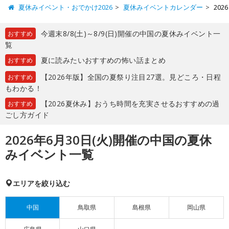
夏休みイベント・おでかけ2026
夏休みイベントカレンダー
20
今週末8/8(土)～8/9(日)開催の中国の夏休みイベント一
おすすめ
覧
夏に読みたいおすすめの怖い話まとめ
おすすめ
【2026年版】全国の夏祭り注目27選。見どころ・日程
おすすめ
もわかる！
【2026夏休み】おうち時間を充実させるおすすめの過
おすすめ
ごし方ガイド
2026年6月30日(火)開催の中国の夏休
みイベント一覧
エリアを絞り込む
中国
鳥取県
島根県
岡山県