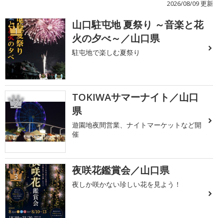
2026/08/09 更新
山口駐屯地 夏祭り ～音楽と花
1
火の夕べ～／山口県
駐屯地で楽しむ夏祭り
TOKIWAサマーナイト／山口
2
県
遊園地夜間営業、ナイトマーケットなど開
催
夜咲花鑑賞会／山口県
3
夜しか咲かない珍しい花を見よう！