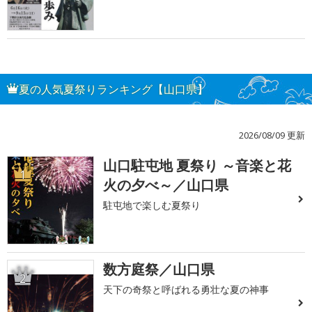
夏の人気夏祭りランキング【山口県】
2026/08/09 更新
山口駐屯地 夏祭り ～音楽と花
1
火の夕べ～／山口県
駐屯地で楽しむ夏祭り
数方庭祭／山口県
2
天下の奇祭と呼ばれる勇壮な夏の神事