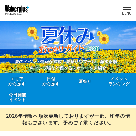
MENU
夏のイベント情報が満載！夏祭りやプール、海水浴場、
キャンプ場など遊べるスポットを大紹介
エリア
日付
イベント
夏祭り
から探す
から探す
ランキング
今日開催
イベント
2026年情報へ順次更新しておりますが一部、昨年の情
報もございます。予めご了承ください。