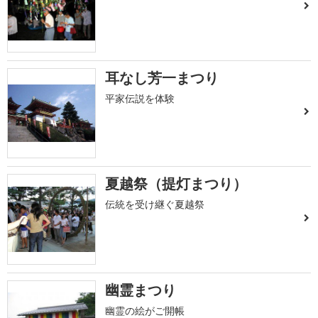
耳なし芳一まつり
平家伝説を体験
夏越祭（提灯まつり）
伝統を受け継ぐ夏越祭
幽霊まつり
幽霊の絵がご開帳