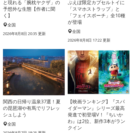
と現れる「腕枕ヤクザ」の
ぷえぼ限定カプセルトイに
予想外な生態【作者に聞
「スマホストラップ」と
く】
「フェイスポーチ」全10種
が登場
全国
全国
2026年8月8日 20:35
更新
2026年8月8日 17:22
更新
関西の日帰り温泉37選！夏
【映画ランキング】『スパ
の琵琶湖や有馬でリフレッ
イダーマン』シリーズ最高
シュしよう
発進で初登場V！『ちいか
わ』は2位、新作3本がラン
全国
クイン
2026年8月7日 18:25
更新