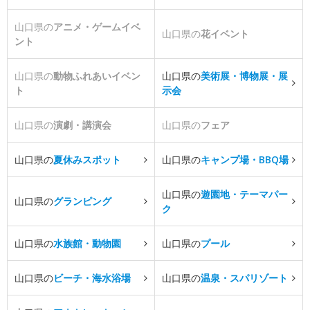
山口県の
アニメ・ゲームイベ
山口県の
花イベント
ント
山口県の
動物ふれあいイベン
山口県の
美術展・博物展・展
ト
示会
山口県の
演劇・講演会
山口県の
フェア
山口県の
夏休みスポット
山口県の
キャンプ場・BBQ場
山口県の
遊園地・テーマパー
山口県の
グランピング
ク
山口県の
水族館・動物園
山口県の
プール
山口県の
ビーチ・海水浴場
山口県の
温泉・スパリゾート