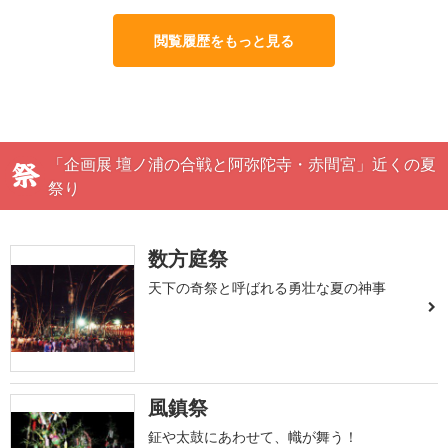
閲覧履歴をもっと見る
「企画展 壇ノ浦の合戦と阿弥陀寺・赤間宮」近くの夏
祭り
数方庭祭
天下の奇祭と呼ばれる勇壮な夏の神事
風鎮祭
鉦や太鼓にあわせて、幟が舞う！