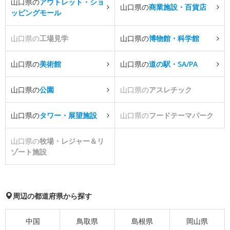
山口県の
アウトレット・ショ
山口県の
商業施設・百貨店
ッピングモール
山口県の
工場見学
山口県の
博物館・科学館
山口県の
美術館
山口県の
道の駅・SA/PA
山口県の
公園
山口県の
アスレチック
山口県の
タワー・展望施設
山口県の
フードテーマパーク
山口県の
牧場・レジャー＆リ
ゾート施設
周辺の都道府県から探す
中国
鳥取県
島根県
岡山県