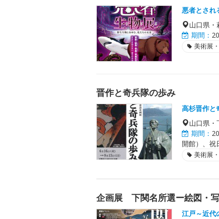
悪者とされ
山口県・
期間：
2
美術展
晋作と奇兵隊の歩み
高杉晋作と
山口県・
期間：
2
開館）、祝
美術展
企画展 下関名所選ー絵図・
江戸～近代