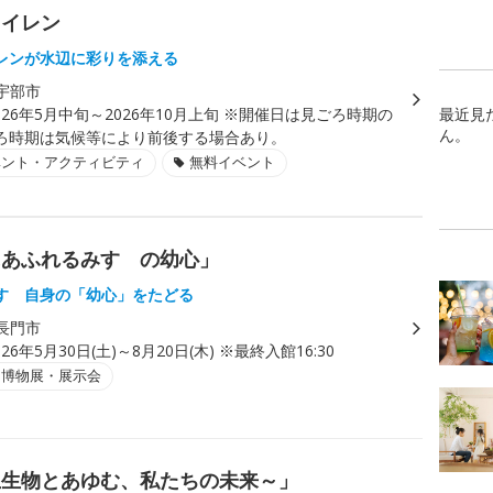
スイレン
レンが水辺に彩りを添える
宇部市
026年5月中旬～2026年10月上旬 ※開催日は見ごろ時期の
最近見
ん。
ろ時期は気候等により前後する場合あり。
ベント・アクティビティ
無料イベント
にあふれるみすゞの幼心」
すゞ自身の「幼心」をたどる
長門市
026年5月30日(土)～8月20日(木) ※最終入館16:30
・博物展・展示会
生生物とあゆむ、私たちの未来～」