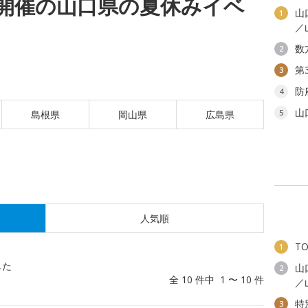
(火)開催の山口県の夏休みイベ
山
1
／
数
2
第
3
防
4
山
5
島根県
岡山県
広島県
人気順
T
1
した
山
2
全 10 件中 1 〜 10 件
／
特
3