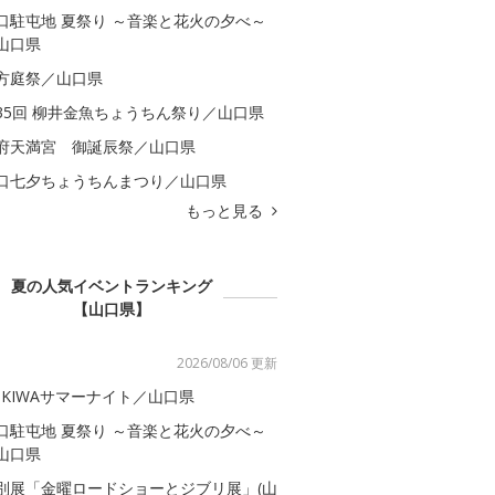
口駐屯地 夏祭り ～音楽と花火の夕べ～
山口県
方庭祭／山口県
35回 柳井金魚ちょうちん祭り／山口県
府天満宮 御誕辰祭／山口県
口七夕ちょうちんまつり／山口県
もっと見る
夏の人気イベントランキング
【山口県】
2026/08/06 更新
OKIWAサマーナイト／山口県
口駐屯地 夏祭り ～音楽と花火の夕べ～
山口県
別展「金曜ロードショーとジブリ展」(山