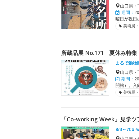
山口県・
期間：
2
曜日が祝日
美術展
所蔵品展 No.171 夏休み
まるで動物
山口県・
期間：
2
開館）。入館
美術展
「Co-working Week」
8/3～7Co-w
山口県・