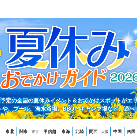
開催予定の全国の夏休みイベント＆おでかけスポットがエ
トや、プール、海水浴場、BBQ・キャンプ場など、遊べ
道
東北
関東
甲信越
東海
北陸
関西
中国
四国
東京
大阪