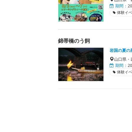
期間：
2
体験イ
錦帯橋のう飼
岩国の夏の
山口県・
期間：
2
体験イ