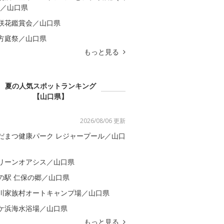
)／山口県
咲花鑑賞会／山口県
方庭祭／山口県
もっと見る
夏の人気スポットランキング
【山口県】
2026/08/06 更新
だまつ健康パーク レジャープール／山口
リーンオアシス／山口県
の駅 仁保の郷／山口県
川家族村オートキャンプ場／山口県
ケ浜海水浴場／山口県
もっと見る