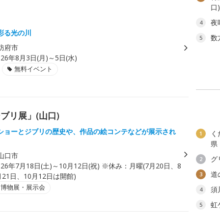
口
夜
4
彩る光の川
数
5
防府市
026年8月3日(月)～5日(水)
無料イベント
ブリ展」(山口)
ショーとジブリの歴史や、作品の絵コンテなどが展示され
く
1
県
山口市
グ
2
026年7月18日(土)～10月12日(祝) ※休み：月曜(7月20日、8
道
3
月21日、10月12日は開館)
・博物展・展示会
須
4
虹
5