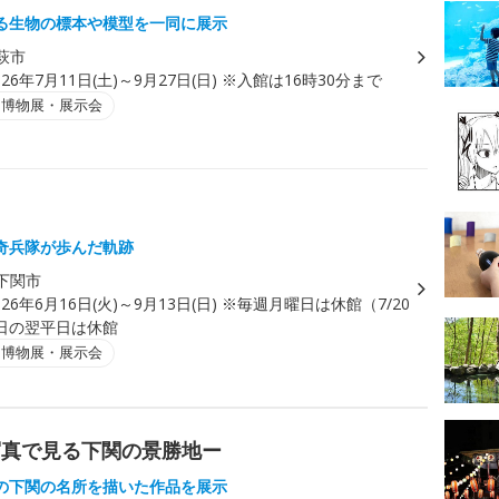
る生物の標本や模型を一同に展示
萩市
026年7月11日(土)～9月27日(日) ※入館は16時30分まで
・博物展・展示会
奇兵隊が歩んだ軌跡
下関市
026年6月16日(火)～9月13日(日) ※毎週月曜日は休館（7/20
日の翌平日は休館
・博物展・展示会
写真で見る下関の景勝地ー
の下関の名所を描いた作品を展示