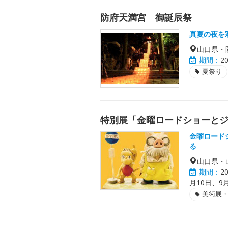
防府天満宮 御誕辰祭
真夏の夜を
山口県・
期間：
2
夏祭り
特別展「金曜ロードショーとジ
金曜ロード
る
山口県・
期間：
2
月10日、9
美術展