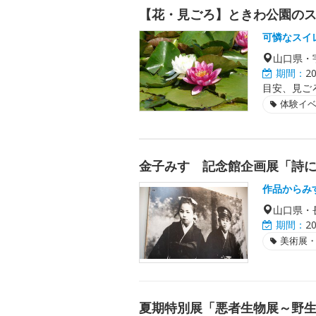
【花・見ごろ】ときわ公園の
可憐なスイ
山口県・
期間：
2
目安、見ご
体験イ
金子みすゞ記念館企画展「詩
作品からみ
山口県・
期間：
2
美術展
夏期特別展「悪者生物展～野