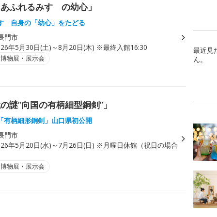
にあふれるみすゞの幼心」
すゞ自身の「幼心」をたどる
長門市
026年5月30日(土)～8月20日(木) ※最終入館16:30
最近見
・博物展・展示会
ん。
の謎”向国の有柄細型銅剣”」
「有柄細形銅剣」山口県初公開
長門市
026年5月20日(水)～7月26日(日) ※月曜日休館（祝日の場合
・博物展・展示会