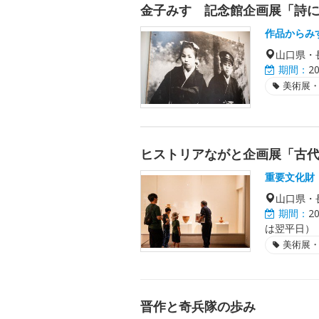
金子みすゞ記念館企画展「詩
作品からみ
山口県・
期間：
2
美術展
ヒストリアながと企画展「古代
重要文化財
山口県・
期間：
2
は翌平日）
美術展
晋作と奇兵隊の歩み