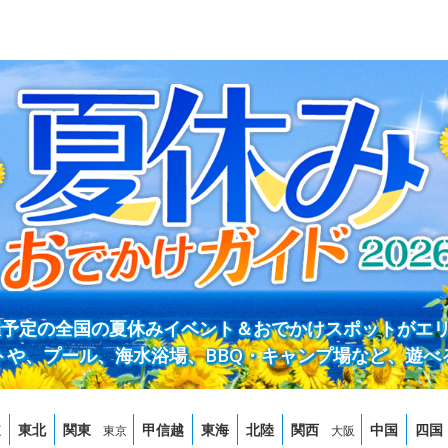
開催予定の全国の夏休みイベント＆おでかけスポットがエ
トや、プール、海水浴場、BBQ・キャンプ場など、遊べ
道
東北
関東
甲信越
東海
北陸
関西
中国
四国
東京
大阪