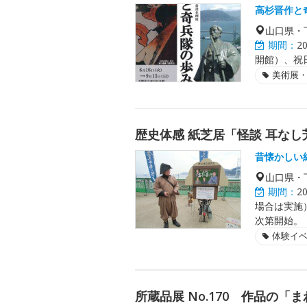
高杉晋作と
山口県・
期間：
2
開館）、祝
美術展
歴史体感 紙芝居「怪談 耳なし
昔懐かしい
山口県・
期間：
2
場合は実施
次第開始。
体験イ
所蔵品展 No.170 作品の