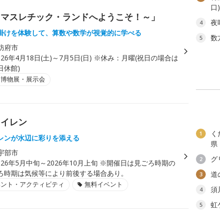
口
～マスレチック・ランドへようこそ！～」
夜
4
掛けを体験して、算数や数学が視覚的に学べる
数
5
防府市
026年4月18日(土)～7月5日(日) ※休み：月曜(祝日の場合は
日休館)
・博物展・展示会
スイレン
く
1
レンが水辺に彩りを添える
県
宇部市
グ
2
026年5月中旬～2026年10月上旬 ※開催日は見ごろ時期の
ろ時期は気候等により前後する場合あり。
道
3
ベント・アクティビティ
無料イベント
須
4
虹
5