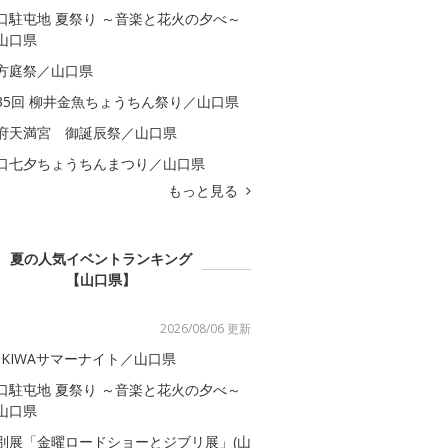
口駐屯地 夏祭り ～音楽と花火の夕べ～
山口県
方庭祭／山口県
35回 柳井金魚ちょうちん祭り／山口県
府天満宮 御誕辰祭／山口県
口七夕ちょうちんまつり／山口県
もっと見る
夏の人気イベントランキング
【山口県】
2026/08/06 更新
OKIWAサマーナイト／山口県
口駐屯地 夏祭り ～音楽と花火の夕べ～
山口県
別展「金曜ロードショーとジブリ展」(山