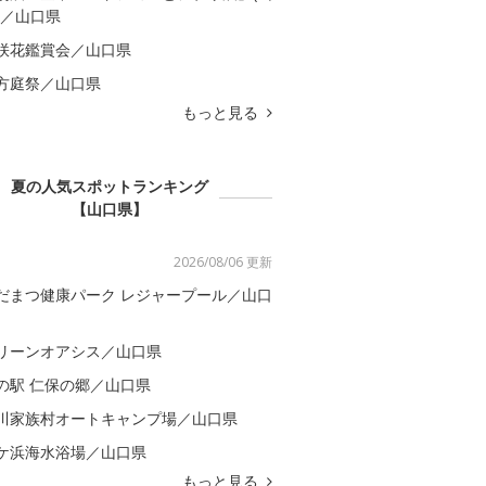
)／山口県
咲花鑑賞会／山口県
方庭祭／山口県
もっと見る
夏の人気スポットランキング
【山口県】
2026/08/06 更新
だまつ健康パーク レジャープール／山口
リーンオアシス／山口県
の駅 仁保の郷／山口県
川家族村オートキャンプ場／山口県
ケ浜海水浴場／山口県
もっと見る