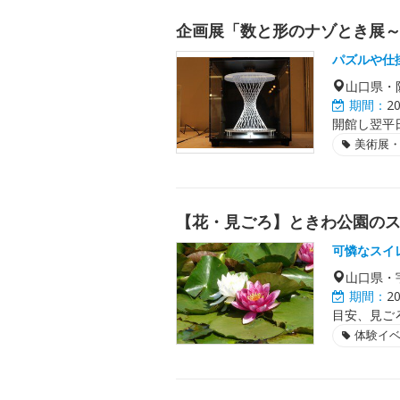
企画展「数と形のナゾとき展
パズルや仕
山口県・
期間：
2
開館し翌平
美術展
【花・見ごろ】ときわ公園の
可憐なスイ
山口県・
期間：
2
目安、見ご
体験イ