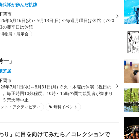
奇兵隊が歩んだ軌跡
下関市
026年6月16日(火)～9月13日(日) ※毎週月曜日は休館（7/20
日の翌平日は休館
・博物展・展示会
芳一」
紙芝居
下関市
026年7月1日(水)～8月31日(月) ※火・木曜は休演（祝日の
）。毎正時回10分程度。10時～15時の間で観覧者が集まり
 ※荒天時中止
ベント・アクティビティ
無料イベント
「まわり」に目を向けてみたら／コレクションで