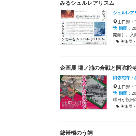
みるシュルレアリスム
シュルレア
山口県・
期間：
2
開館）。入館
美術展
企画展 壇ノ浦の合戦と阿弥陀
阿弥陀寺・
山口県・
期間：
2
曜日が祝日
美術展
錦帯橋のう飼