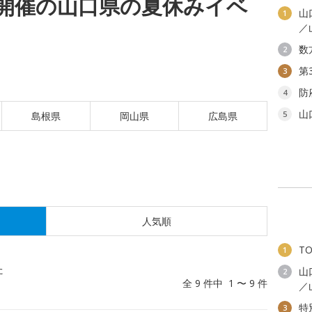
(水)開催の山口県の夏休みイベ
山
1
／
数
2
第
3
防
4
山
5
島根県
岡山県
広島県
人気順
T
1
た
山
2
全 9 件中 1 〜 9 件
／
特
3