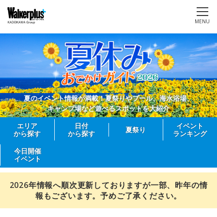
MENU
夏のイベント情報が満載！夏祭りやプール、海水浴場、
キャンプ場など遊べるスポットを大紹介
エリア
日付
イベント
夏祭り
から探す
から探す
ランキング
今日開催
イベント
2026年情報へ順次更新しておりますが一部、昨年の情
報もございます。予めご了承ください。