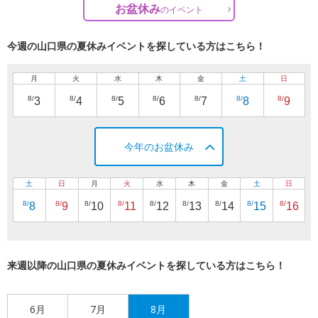
お盆休み
の
イベント
今週の山口県の夏休みイベントを探している方はこちら！
月
火
水
木
金
土
日
8/
8/
8/
8/
8/
8/
8/
3
4
5
6
7
8
9
今年のお盆休み
土
日
月
火
水
木
金
土
日
8/
8/
8/
8/
8/
8/
8/
8/
8/
8
9
10
11
12
13
14
15
16
来週以降の山口県の夏休みイベントを探している方はこちら！
6月
7月
8月