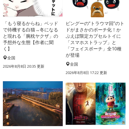
「もう寝るからね」ベッド
ピングーの“トラウマ回”のト
で待機する白猫→冬になる
ドがまさかのポーチ化！か
と現れる「腕枕ヤクザ」の
ぷえぼ限定カプセルトイに
予想外な生態【作者に聞
「スマホストラップ」と
く】
「フェイスポーチ」全10種
が登場
全国
全国
2026年8月8日 20:35
更新
2026年8月8日 17:22
更新