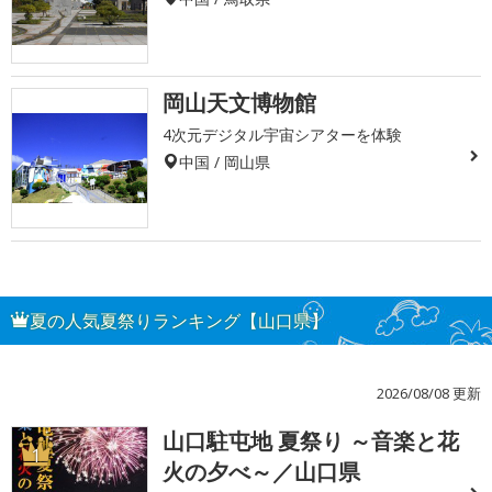
岡山天文博物館
4次元デジタル宇宙シアターを体験
中国 / 岡山県
夏の人気夏祭りランキング【山口県】
2026/08/08 更新
山口駐屯地 夏祭り ～音楽と花
1
火の夕べ～／山口県