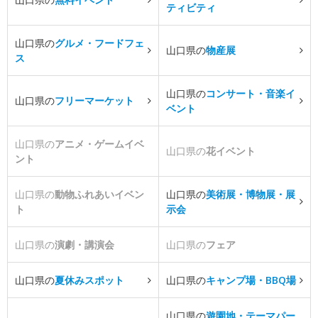
ティビティ
山口県の
グルメ・フードフェ
山口県の
物産展
ス
山口県の
コンサート・音楽イ
山口県の
フリーマーケット
ベント
山口県の
アニメ・ゲームイベ
山口県の
花イベント
ント
山口県の
動物ふれあいイベン
山口県の
美術展・博物展・展
ト
示会
山口県の
演劇・講演会
山口県の
フェア
山口県の
夏休みスポット
山口県の
キャンプ場・BBQ場
山口県の
遊園地・テーマパー