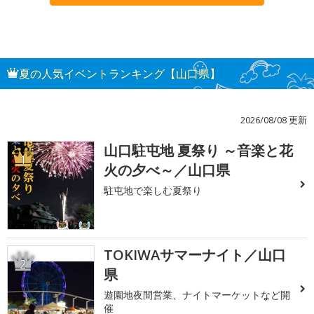
夏の人気イベントランキング【山口県】
2026/08/08 更新
山口駐屯地 夏祭り ～音楽と花
1
火の夕べ～／山口県
駐屯地で楽しむ夏祭り
TOKIWAサマーナイト／山口
2
県
遊園地夜間営業、ナイトマーケットなど開
催