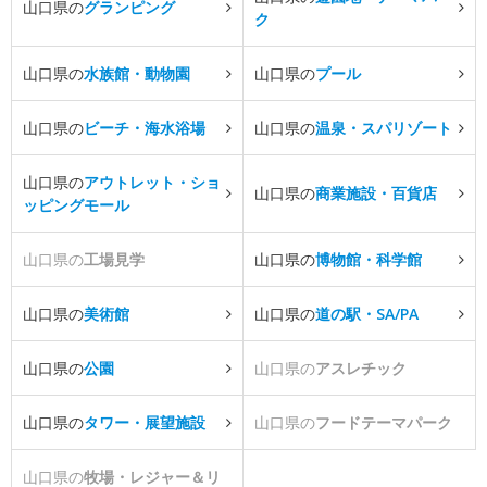
山口県の
グランピング
ク
山口県の
水族館・動物園
山口県の
プール
山口県の
ビーチ・海水浴場
山口県の
温泉・スパリゾート
山口県の
アウトレット・ショ
山口県の
商業施設・百貨店
ッピングモール
山口県の
工場見学
山口県の
博物館・科学館
山口県の
美術館
山口県の
道の駅・SA/PA
山口県の
公園
山口県の
アスレチック
山口県の
タワー・展望施設
山口県の
フードテーマパーク
山口県の
牧場・レジャー＆リ