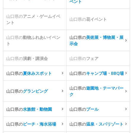
ベント
山口県の
アニメ・ゲームイベ
山口県の
花イベント
ント
山口県の
動物ふれあいイベン
山口県の
美術展・博物展・展
ト
示会
山口県の
演劇・講演会
山口県の
フェア
山口県の
夏休みスポット
山口県の
キャンプ場・BBQ場
山口県の
遊園地・テーマパー
山口県の
グランピング
ク
山口県の
水族館・動物園
山口県の
プール
山口県の
ビーチ・海水浴場
山口県の
温泉・スパリゾート