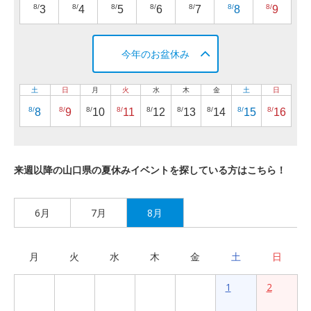
8/
8/
8/
8/
8/
8/
8/
3
4
5
6
7
8
9
今年のお盆休み
土
日
月
火
水
木
金
土
日
8/
8/
8/
8/
8/
8/
8/
8/
8/
8
9
10
11
12
13
14
15
16
来週以降の山口県の夏休みイベントを探している方はこちら！
6月
7月
8月
月
火
水
木
金
土
日
1
2