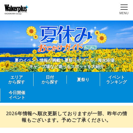
MENU
夏のイベント情報が満載！夏祭りやプール、海水浴場、
キャンプ場など遊べるスポットを大紹介
エリア
日付
イベント
夏祭り
から探す
から探す
ランキング
今日開催
イベント
2026年情報へ順次更新しておりますが一部、昨年の情
報もございます。予めご了承ください。