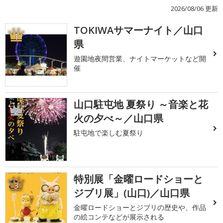
2026/08/06 更新
TOKIWAサマーナイト／山口
1
県
遊園地夜間営業、ナイトマーケットなど開
催
山口駐屯地 夏祭り ～音楽と花
2
火の夕べ～／山口県
駐屯地で楽しむ夏祭り
特別展「金曜ロードショーと
3
ジブリ展」(山口)／山口県
金曜ロードショーとジブリの歴史や、作品
の絵コンテなどが展示される