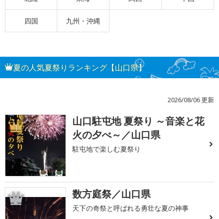
四国
九州・沖縄
夏の人気夏祭りランキング【山口県】
2026/08/06 更新
山口駐屯地 夏祭り ～音楽と花
1
火の夕べ～／山口県
駐屯地で楽しむ夏祭り
数方庭祭／山口県
2
天下の奇祭と呼ばれる勇壮な夏の神事