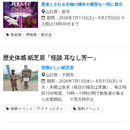
悪者とされる生物の標本や模型を一同に展示
山口県・萩市
期間：
2026年7月11日(土)～9月27日(日) ※
入館は16時30分まで
美術展・博物展・展示会
歴史体感 紙芝居「怪談 耳なし芳一」
昔懐かしい紙芝居
山口県・下関市
期間：
2026年7月1日(水)～8月31日(月) ※
火・木曜は休演（祝日の場合は実施）。毎正時
回10分程度。10時～15時の間で観覧者が集ま
り次第開始。 ※荒天時中止
体験イベント・アクティビティ
無料イベント