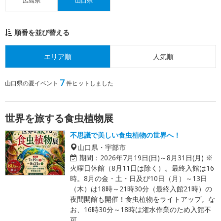
広島県
山口県
順番を並び替える
エリア順
人気順
7
山口県の夏イベント
件ヒットしました
世界を旅する食虫植物展
不思議で美しい食虫植物の世界へ！
山口県・宇部市
期間：
2026年7月19日(日)～8月31日(月) ※
火曜日休館（8月11日は除く）。最終入館は16
時。8月の金・土・日及び10日（月）～13日
（木）は18時～21時30分（最終入館21時）の
夜間開館も開催！食虫植物をライトアップ。な
お、16時30分～18時は潅水作業のため入館不
可。