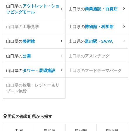
山口県の
アウトレット・ショ
山口県の
商業施設・百貨店
ッピングモール
山口県の
工場見学
山口県の
博物館・科学館
山口県の
美術館
山口県の
道の駅・SA/PA
山口県の
公園
山口県の
アスレチック
山口県の
タワー・展望施設
山口県の
フードテーマパーク
山口県の
牧場・レジャー＆リ
ゾート施設
周辺の都道府県から探す
中国
鳥取県
島根県
岡山県