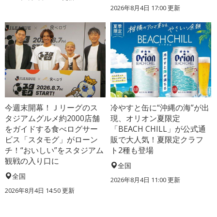
2026年8月4日 17:00
更新
今週末開幕！Ｊリーグのス
冷やすと缶に“沖縄の海”が出
タジアムグルメ約2000店舗
現、オリオン夏限定
をガイドする食べログサー
「BEACH CHILL」が公式通
ビス「スタモグ」がローン
販で大人気！夏限定クラフ
チ！“おいしい”をスタジアム
ト2種も登場
観戦の入り口に
全国
全国
2026年8月4日 11:00
更新
2026年8月4日 14:50
更新