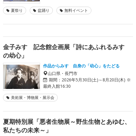
夏祭り
盆踊り
無料イベント
金子みすゞ記念館企画展「詩にあふれるみすゞ
の幼心」
作品からみすゞ自身の「幼心」をたどる
山口県・長門市
期間：
2026年5月30日(土)～8月20日(木) ※
最終入館16:30
美術展・博物展・展示会
夏期特別展「悪者生物展～野生生物とあゆむ、
私たちの未来～」