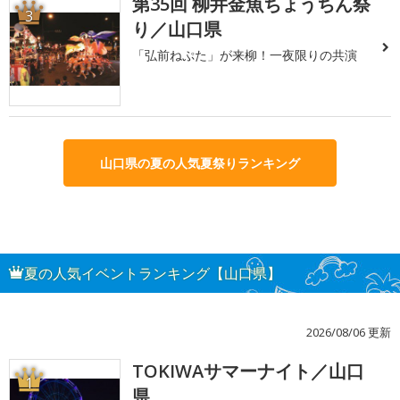
第35回 柳井金魚ちょうちん祭
3
り／山口県
「弘前ねぷた」が来柳！一夜限りの共演
山口県の夏の人気夏祭りランキング
夏の人気イベントランキング【山口県】
2026/08/06 更新
TOKIWAサマーナイト／山口
1
県