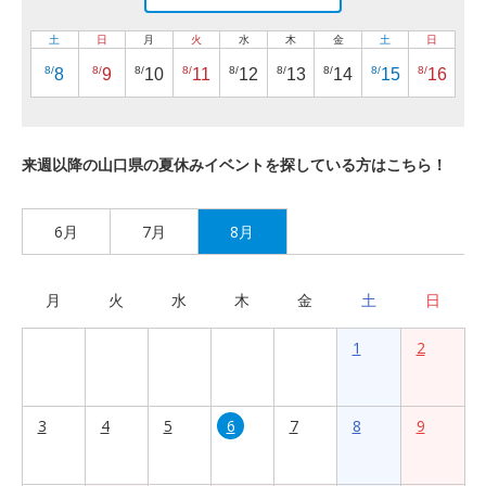
土
日
月
火
水
木
金
土
日
8/
8/
8/
8/
8/
8/
8/
8/
8/
8
9
10
11
12
13
14
15
16
来週以降の山口県の夏休みイベントを探している方はこちら！
6月
7月
8月
月
火
水
木
金
土
日
1
2
3
4
5
6
7
8
9