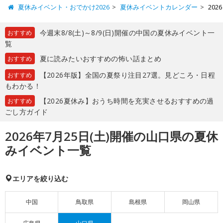
夏休みイベント・おでかけ2026
夏休みイベントカレンダー
20
今週末8/8(土)～8/9(日)開催の中国の夏休みイベント一
おすすめ
覧
夏に読みたいおすすめの怖い話まとめ
おすすめ
【2026年版】全国の夏祭り注目27選。見どころ・日程
おすすめ
もわかる！
【2026夏休み】おうち時間を充実させるおすすめの過
おすすめ
ごし方ガイド
2026年7月25日(土)開催の山口県の夏休
みイベント一覧
エリアを絞り込む
中国
鳥取県
島根県
岡山県