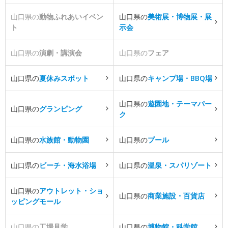
山口県の
動物ふれあいイベン
山口県の
美術展・博物展・展
ト
示会
山口県の
演劇・講演会
山口県の
フェア
山口県の
夏休みスポット
山口県の
キャンプ場・BBQ場
山口県の
遊園地・テーマパー
山口県の
グランピング
ク
山口県の
水族館・動物園
山口県の
プール
山口県の
ビーチ・海水浴場
山口県の
温泉・スパリゾート
山口県の
アウトレット・ショ
山口県の
商業施設・百貨店
ッピングモール
山口県の
工場見学
山口県の
博物館・科学館