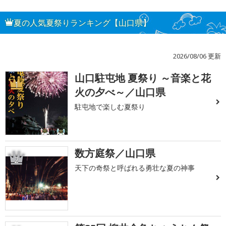
夏の人気夏祭りランキング【山口県】
2026/08/06 更新
山口駐屯地 夏祭り ～音楽と花
1
火の夕べ～／山口県
駐屯地で楽しむ夏祭り
数方庭祭／山口県
2
天下の奇祭と呼ばれる勇壮な夏の神事