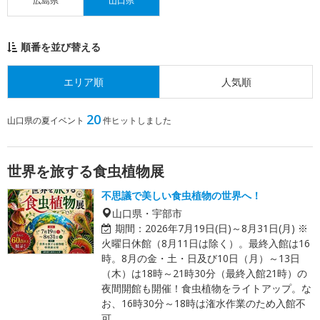
広島県
山口県
順番を並び替える
エリア順
人気順
20
山口県の夏イベント
件ヒットしました
世界を旅する食虫植物展
不思議で美しい食虫植物の世界へ！
山口県・宇部市
期間：
2026年7月19日(日)～8月31日(月) ※
火曜日休館（8月11日は除く）。最終入館は16
時。8月の金・土・日及び10日（月）～13日
（木）は18時～21時30分（最終入館21時）の
夜間開館も開催！食虫植物をライトアップ。な
お、16時30分～18時は潅水作業のため入館不
可。