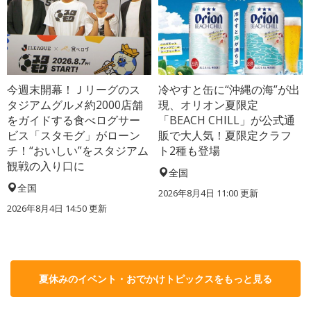
今週末開幕！Ｊリーグのス
冷やすと缶に“沖縄の海”が出
タジアムグルメ約2000店舗
現、オリオン夏限定
をガイドする食べログサー
「BEACH CHILL」が公式通
ビス「スタモグ」がローン
販で大人気！夏限定クラフ
チ！“おいしい”をスタジアム
ト2種も登場
観戦の入り口に
全国
全国
2026年8月4日 11:00
更新
2026年8月4日 14:50
更新
夏休みのイベント・おでかけトピックスをもっと見る