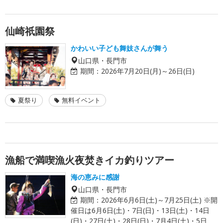
仙崎祇園祭
かわいい子ども舞妓さんが舞う
山口県・長門市
期間：
2026年7月20日(月)～26日(日)
夏祭り
無料イベント
漁船で満喫漁火夜焚きイカ釣りツアー
海の恵みに感謝
山口県・長門市
期間：
2026年6月6日(土)～7月25日(土) ※開
催日は6月6日(土)・7日(日)・13日(土)・14日
(日)・27日(土)・28日(日)・7月4日(土)・5日