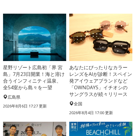
星野リゾート広島初「界 宮
あなたにぴったりなカラー
島」7月23日開業！海と溶け
レンズをAIが診断！スペイン
合うインフィニティ温泉、
発アイウェアブランドなど
全54室から島々を一望
「OWNDAYS」イチオシの
サングラスが続々リリース
広島県
全国
2026年8月6日 17:27
更新
2026年8月4日 17:00
更新