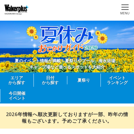
MENU
夏のイベント情報が満載！夏祭りやプール、海水浴場、
キャンプ場など遊べるスポットを大紹介
エリア
日付
イベント
夏祭り
から探す
から探す
ランキング
今日開催
イベント
2026年情報へ順次更新しておりますが一部、昨年の情
報もございます。予めご了承ください。