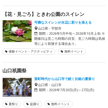
【花・見ごろ】ときわ公園のスイレン
可憐なスイレンが水辺に彩りを添える
山口県・宇部市
期間：
2026年5月中旬～2026年10月上旬 ※
開催日は見ごろ時期の目安、見ごろ時期は気候
等により前後する場合あり。
体験イベント・アクティビティ
無料イベント
山口祇園祭
室町時代から山口市で続く伝統の夏祭り
山口県・山口市
期間：
2026年7月20日(月)～27日(月)
夏祭り
盆踊り
無料イベント