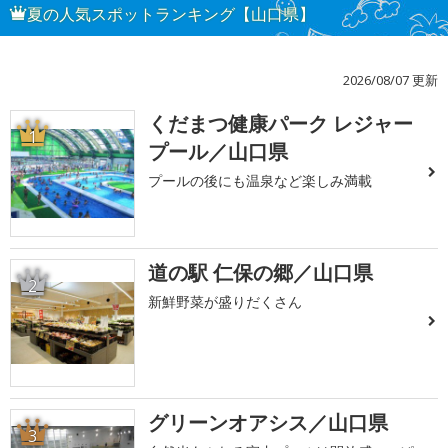
夏の人気スポットランキング【山口県】
2026/08/07 更新
くだまつ健康パーク レジャー
1
プール／山口県
プールの後にも温泉など楽しみ満載
道の駅 仁保の郷／山口県
2
新鮮野菜が盛りだくさん
グリーンオアシス／山口県
3