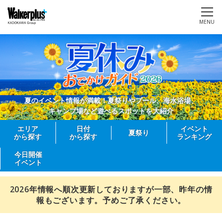
MENU
夏のイベント情報が満載！夏祭りやプール、海水浴場、
キャンプ場など遊べるスポットを大紹介
エリア
日付
イベント
夏祭り
から探す
から探す
ランキング
今日開催
イベント
2026年情報へ順次更新しておりますが一部、昨年の情
報もございます。予めご了承ください。