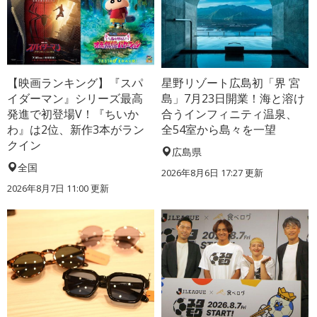
【映画ランキング】『スパ
星野リゾート広島初「界 宮
イダーマン』シリーズ最高
島」7月23日開業！海と溶け
発進で初登場V！『ちいか
合うインフィニティ温泉、
わ』は2位、新作3本がラン
全54室から島々を一望
クイン
広島県
全国
2026年8月6日 17:27
更新
2026年8月7日 11:00
更新