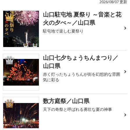
2026/08/07 更新
山口駐屯地 夏祭り ～音楽と花
1
火の夕べ～／山口県
駐屯地で楽しむ夏祭り
山口七夕ちょうちんまつり／
2
山口県
赤く灯ったちょうちんが街を幻想的な雰囲
気に彩る
数方庭祭／山口県
3
天下の奇祭と呼ばれる勇壮な夏の神事