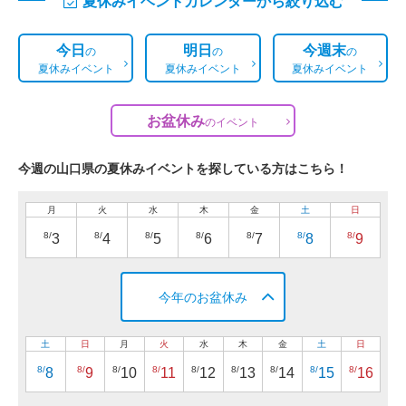
夏休みイベントカレンダーから絞り込む
今日
明日
今週末
の
の
の
夏休みイベント
夏休みイベント
夏休みイベント
お盆休み
の
イベント
今週の山口県の夏休みイベントを探している方はこちら！
月
火
水
木
金
土
日
8/
8/
8/
8/
8/
8/
8/
3
4
5
6
7
8
9
今年のお盆休み
土
日
月
火
水
木
金
土
日
8/
8/
8/
8/
8/
8/
8/
8/
8/
8
9
10
11
12
13
14
15
16