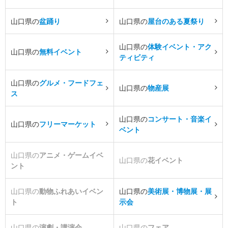
山口県の
盆踊り
山口県の
屋台のある夏祭り
山口県の
体験イベント・アク
山口県の
無料イベント
ティビティ
山口県の
グルメ・フードフェ
山口県の
物産展
ス
山口県の
コンサート・音楽イ
山口県の
フリーマーケット
ベント
山口県の
アニメ・ゲームイベ
山口県の
花イベント
ント
山口県の
動物ふれあいイベン
山口県の
美術展・博物展・展
ト
示会
山口県の
演劇・講演会
山口県の
フェア