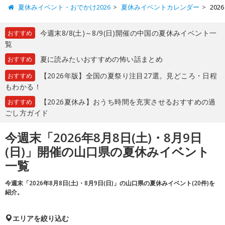
夏休みイベント・おでかけ2026
夏休みイベントカレンダー
202
今週末8/8(土)～8/9(日)開催の中国の夏休みイベント一
おすすめ
覧
夏に読みたいおすすめの怖い話まとめ
おすすめ
【2026年版】全国の夏祭り注目27選。見どころ・日程
おすすめ
もわかる！
【2026夏休み】おうち時間を充実させるおすすめの過
おすすめ
ごし方ガイド
今週末「2026年8月8日(土)・8月9日
(日)」開催の山口県の夏休みイベント
一覧
今週末「2026年8月8日(土)・8月9日(日)」の山口県の夏休みイベント(20件)を
紹介。
エリアを絞り込む