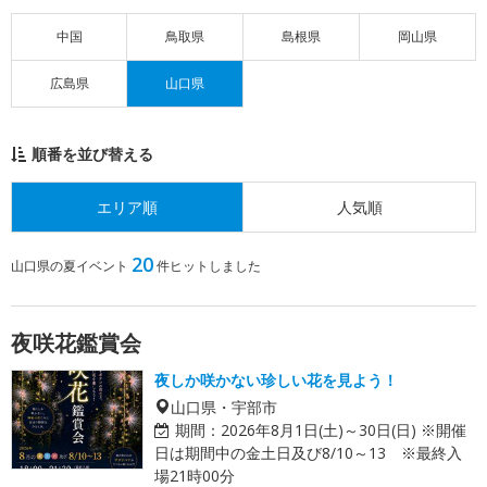
中国
鳥取県
島根県
岡山県
広島県
山口県
順番を並び替える
エリア順
人気順
20
山口県の夏イベント
件ヒットしました
夜咲花鑑賞会
夜しか咲かない珍しい花を見よう！
山口県・宇部市
期間：
2026年8月1日(土)～30日(日) ※開催
日は期間中の金土日及び8/10～13 ※最終入
場21時00分