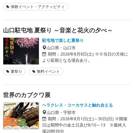
体験イベント・アクティビティ
山口駐屯地 夏祭り ～音楽と花火の夕べ～
駐屯地で楽しむ夏祭り
山口県・山口市
期間：
2026年8月8日(土) ※※当日の天候に
より延期となる場合あり。
夏祭り
無料イベント
世界のカブクワ展
ヘラクレス・コーカサスと触れ合える
山口県・宇部市
期間：
2026年8月1日(土)～30日(日) ※開催
日は期間中の金土日及び8/10～13 ※最終入
場20時30分