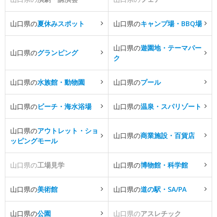
山口県の
夏休みスポット
山口県の
キャンプ場・BBQ場
山口県の
遊園地・テーマパー
山口県の
グランピング
ク
山口県の
水族館・動物園
山口県の
プール
山口県の
ビーチ・海水浴場
山口県の
温泉・スパリゾート
山口県の
アウトレット・ショ
山口県の
商業施設・百貨店
ッピングモール
山口県の
工場見学
山口県の
博物館・科学館
山口県の
美術館
山口県の
道の駅・SA/PA
山口県の
公園
山口県の
アスレチック