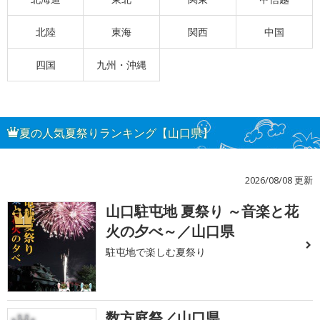
北陸
東海
関西
中国
四国
九州・沖縄
夏の人気夏祭りランキング【山口県】
2026/08/08 更新
山口駐屯地 夏祭り ～音楽と花
1
火の夕べ～／山口県
駐屯地で楽しむ夏祭り
数方庭祭／山口県