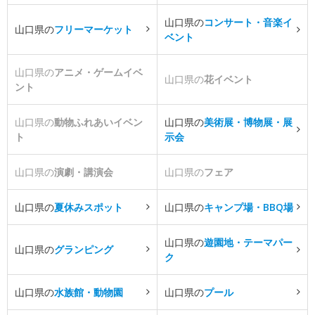
山口県の
コンサート・音楽イ
山口県の
フリーマーケット
ベント
山口県の
アニメ・ゲームイベ
山口県の
花イベント
ント
山口県の
動物ふれあいイベン
山口県の
美術展・博物展・展
ト
示会
山口県の
演劇・講演会
山口県の
フェア
山口県の
夏休みスポット
山口県の
キャンプ場・BBQ場
山口県の
遊園地・テーマパー
山口県の
グランピング
ク
山口県の
水族館・動物園
山口県の
プール