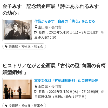
金子みすゞ記念館企画展「詩にあふれるみすゞ
の幼心」
作品からみすゞ自身の「幼心」をたどる
山口県・長門市
期間：
2026年5月30日(土)～8月20日(木) ※
最終入館16:30
美術展・博物展・展示会
ヒストリアながと企画展「古代の謎”向国の有柄
細型銅剣”」
重要文化財「有柄細形銅剣」山口県初公開
山口県・長門市
期間：
2026年5月20日(水)～7月26日(日) ※
月曜日休館（祝日の場合は翌平日）
美術展・博物展・展示会