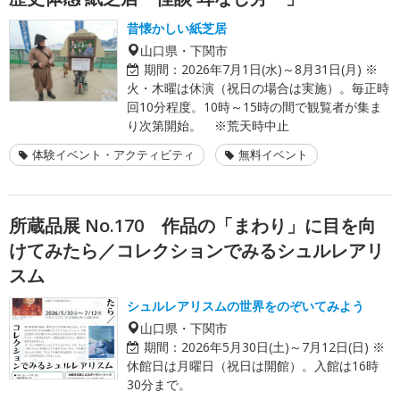
昔懐かしい紙芝居
山口県・下関市
期間：
2026年7月1日(水)～8月31日(月) ※
火・木曜は休演（祝日の場合は実施）。毎正時
回10分程度。10時～15時の間で観覧者が集ま
り次第開始。 ※荒天時中止
体験イベント・アクティビティ
無料イベント
所蔵品展 No.170 作品の「まわり」に目を向
けてみたら／コレクションでみるシュルレアリ
スム
シュルレアリスムの世界をのぞいてみよう
山口県・下関市
期間：
2026年5月30日(土)～7月12日(日) ※
休館日は月曜日（祝日は開館）。入館は16時
30分まで。