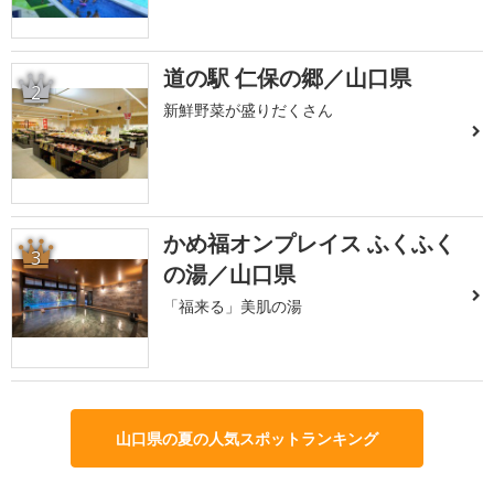
道の駅 仁保の郷／山口県
2
新鮮野菜が盛りだくさん
かめ福オンプレイス ふくふく
3
の湯／山口県
「福来る」美肌の湯
山口県の夏の人気スポットランキング