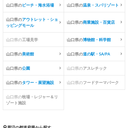
山口県の
ビーチ・海水浴場
山口県の
温泉・スパリゾート
山口県の
アウトレット・ショ
山口県の
商業施設・百貨店
ッピングモール
山口県の
工場見学
山口県の
博物館・科学館
山口県の
美術館
山口県の
道の駅・SA/PA
山口県の
公園
山口県の
アスレチック
山口県の
タワー・展望施設
山口県の
フードテーマパーク
山口県の
牧場・レジャー＆リ
ゾート施設
周辺の都道府県から探す