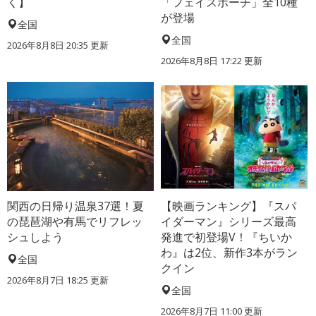
く】
「フェイスポーチ」全10種
が登場
全国
全国
2026年8月8日 20:35
更新
2026年8月8日 17:22
更新
関西の日帰り温泉37選！夏
【映画ランキング】『スパ
の琵琶湖や有馬でリフレッ
イダーマン』シリーズ最高
シュしよう
発進で初登場V！『ちいか
わ』は2位、新作3本がラン
全国
クイン
2026年8月7日 18:25
更新
全国
2026年8月7日 11:00
更新