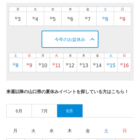
月
火
水
木
金
土
日
8/
8/
8/
8/
8/
8/
8/
3
4
5
6
7
8
9
今年のお盆休み
土
日
月
火
水
木
金
土
日
8/
8/
8/
8/
8/
8/
8/
8/
8/
8
9
10
11
12
13
14
15
16
来週以降の山口県の夏休みイベントを探している方はこちら！
6月
7月
8月
月
火
水
木
金
土
日