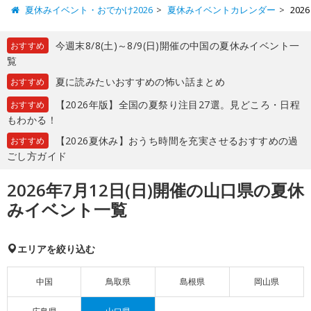
夏休みイベント・おでかけ2026
夏休みイベントカレンダー
20
今週末8/8(土)～8/9(日)開催の中国の夏休みイベント一
おすすめ
覧
夏に読みたいおすすめの怖い話まとめ
おすすめ
【2026年版】全国の夏祭り注目27選。見どころ・日程
おすすめ
もわかる！
【2026夏休み】おうち時間を充実させるおすすめの過
おすすめ
ごし方ガイド
2026年7月12日(日)開催の山口県の夏休
みイベント一覧
エリアを絞り込む
中国
鳥取県
島根県
岡山県