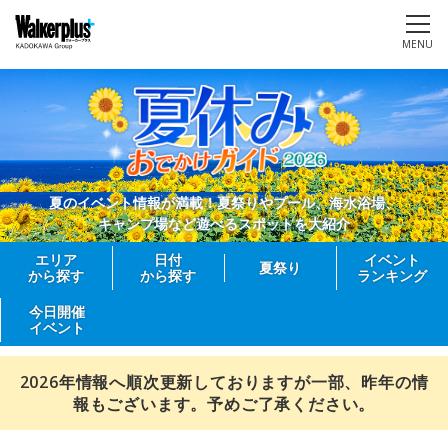
MENU
夏のイベント情報が満載！夏祭りやプール、海水浴場、
キャンプ場など遊べるスポットを大紹介
エリア
日付
イベント
夏祭り
から探す
から探す
ランキング
今日開催
イベント
2026年情報へ順次更新しておりますが一部、昨年の情
報もございます。予めご了承ください。