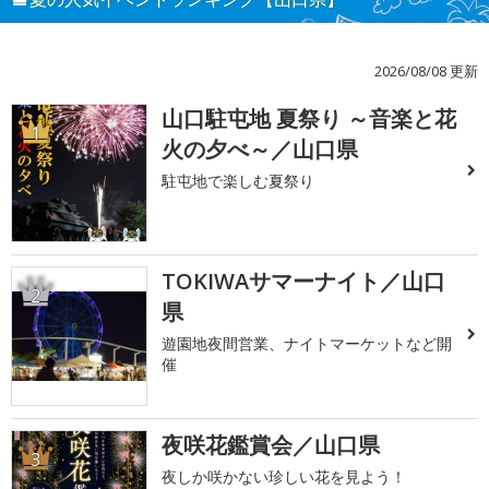
2026/08/08 更新
山口駐屯地 夏祭り ～音楽と花
1
火の夕べ～／山口県
駐屯地で楽しむ夏祭り
TOKIWAサマーナイト／山口
2
県
遊園地夜間営業、ナイトマーケットなど開
催
夜咲花鑑賞会／山口県
3
夜しか咲かない珍しい花を見よう！