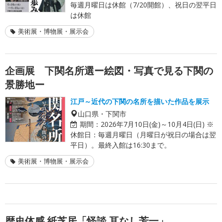
毎週月曜日は休館（7/20開館）、祝日の翌平日
は休館
美術展・博物展・展示会
企画展 下関名所選ー絵図・写真で見る下関の
景勝地ー
江戸～近代の下関の名所を描いた作品を展示
山口県・下関市
期間：
2026年7月10日(金)～10月4日(日) ※
休館日：毎週月曜日（月曜日が祝日の場合は翌
平日）。最終入館は16:30まで。
美術展・博物展・展示会
歴史体感 紙芝居「怪談 耳なし芳一」