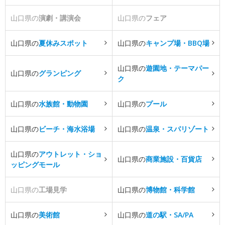
山口県の
演劇・講演会
山口県の
フェア
山口県の
夏休みスポット
山口県の
キャンプ場・BBQ場
山口県の
遊園地・テーマパー
山口県の
グランピング
ク
山口県の
水族館・動物園
山口県の
プール
山口県の
ビーチ・海水浴場
山口県の
温泉・スパリゾート
山口県の
アウトレット・ショ
山口県の
商業施設・百貨店
ッピングモール
山口県の
工場見学
山口県の
博物館・科学館
山口県の
美術館
山口県の
道の駅・SA/PA