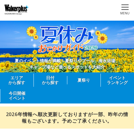
MENU
夏のイベント情報が満載！夏祭りやプール、海水浴場、
キャンプ場など遊べるスポットを大紹介
エリア
日付
イベント
夏祭り
から探す
から探す
ランキング
今日開催
イベント
2026年情報へ順次更新しておりますが一部、昨年の情
報もございます。予めご了承ください。