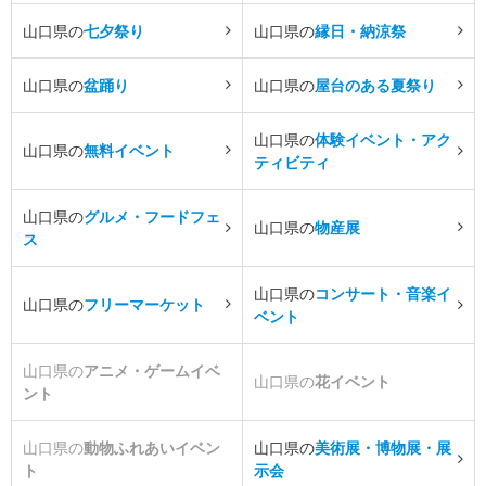
山口県の
七夕祭り
山口県の
縁日・納涼祭
山口県の
盆踊り
山口県の
屋台のある夏祭り
山口県の
体験イベント・アク
山口県の
無料イベント
ティビティ
山口県の
グルメ・フードフェ
山口県の
物産展
ス
山口県の
コンサート・音楽イ
山口県の
フリーマーケット
ベント
山口県の
アニメ・ゲームイベ
山口県の
花イベント
ント
山口県の
動物ふれあいイベン
山口県の
美術展・博物展・展
ト
示会