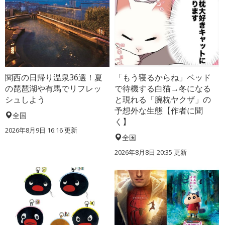
関西の日帰り温泉36選！夏
「もう寝るからね」ベッド
の琵琶湖や有馬でリフレッ
で待機する白猫→冬になる
シュしよう
と現れる「腕枕ヤクザ」の
予想外な生態【作者に聞
全国
く】
2026年8月9日 16:16
更新
全国
2026年8月8日 20:35
更新