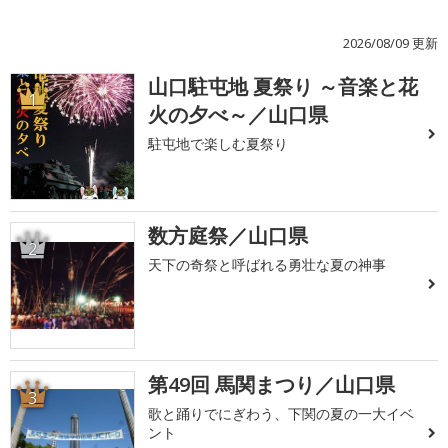
2026/08/09 更新
山口駐屯地 夏祭り ～音楽と花
1
火の夕べ～／山口県
駐屯地で楽しむ夏祭り
数方庭祭／山口県
2
天下の奇祭と呼ばれる勇壮な夏の神事
第49回 馬関まつり／山口県
3
歌と踊りでにぎわう、下関の夏の一大イベ
ント