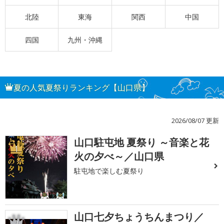
北陸
東海
関西
中国
四国
九州・沖縄
夏の人気夏祭りランキング【山口県】
2026/08/07 更新
山口駐屯地 夏祭り ～音楽と花
1
火の夕べ～／山口県
駐屯地で楽しむ夏祭り
山口七夕ちょうちんまつり／
2