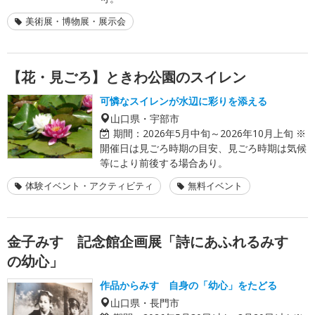
美術展・博物展・展示会
【花・見ごろ】ときわ公園のスイレン
可憐なスイレンが水辺に彩りを添える
山口県・宇部市
期間：
2026年5月中旬～2026年10月上旬 ※
開催日は見ごろ時期の目安、見ごろ時期は気候
等により前後する場合あり。
体験イベント・アクティビティ
無料イベント
金子みすゞ記念館企画展「詩にあふれるみすゞ
の幼心」
作品からみすゞ自身の「幼心」をたどる
山口県・長門市