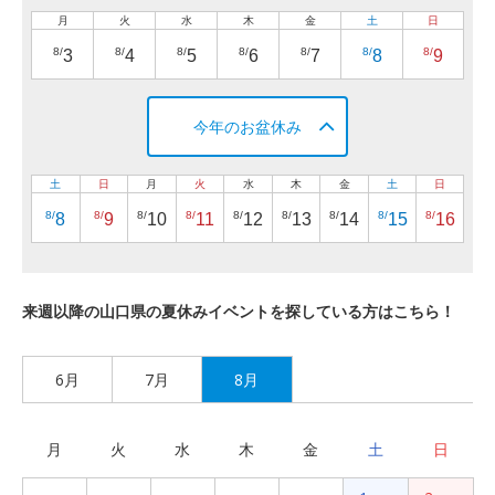
月
火
水
木
金
土
日
8/
8/
8/
8/
8/
8/
8/
3
4
5
6
7
8
9
今年のお盆休み
土
日
月
火
水
木
金
土
日
8/
8/
8/
8/
8/
8/
8/
8/
8/
8
9
10
11
12
13
14
15
16
来週以降の山口県の夏休みイベントを探している方はこちら！
6月
7月
8月
月
火
水
木
金
土
日