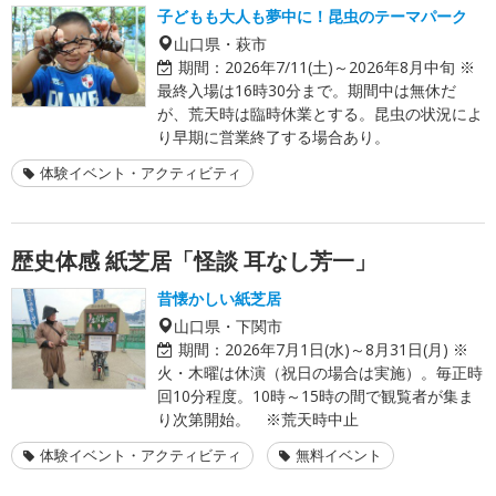
子どもも大人も夢中に！昆虫のテーマパーク
山口県・萩市
期間：
2026年7/11(土)～2026年8月中旬 ※
最終入場は16時30分まで。期間中は無休だ
が、荒天時は臨時休業とする。昆虫の状況によ
り早期に営業終了する場合あり。
体験イベント・アクティビティ
歴史体感 紙芝居「怪談 耳なし芳一」
昔懐かしい紙芝居
山口県・下関市
期間：
2026年7月1日(水)～8月31日(月) ※
火・木曜は休演（祝日の場合は実施）。毎正時
回10分程度。10時～15時の間で観覧者が集ま
り次第開始。 ※荒天時中止
体験イベント・アクティビティ
無料イベント