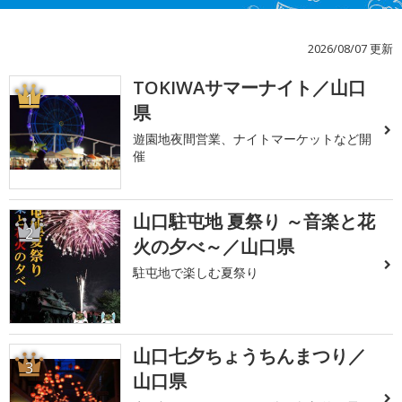
2026/08/07 更新
TOKIWAサマーナイト／山口
1
県
遊園地夜間営業、ナイトマーケットなど開
催
山口駐屯地 夏祭り ～音楽と花
2
火の夕べ～／山口県
駐屯地で楽しむ夏祭り
山口七夕ちょうちんまつり／
3
山口県