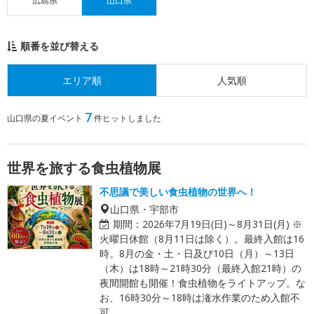
広島県
山口県
順番を並び替える
エリア順
人気順
7
山口県の夏イベント
件ヒットしました
世界を旅する食虫植物展
不思議で美しい食虫植物の世界へ！
山口県・宇部市
期間：
2026年7月19日(日)～8月31日(月) ※
火曜日休館（8月11日は除く）。最終入館は16
時。8月の金・土・日及び10日（月）～13日
（木）は18時～21時30分（最終入館21時）の
夜間開館も開催！食虫植物をライトアップ。な
お、16時30分～18時は潅水作業のため入館不
可。