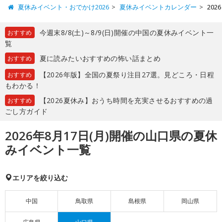
夏休みイベント・おでかけ2026
夏休みイベントカレンダー
20
今週末8/8(土)～8/9(日)開催の中国の夏休みイベント一
おすすめ
覧
夏に読みたいおすすめの怖い話まとめ
おすすめ
【2026年版】全国の夏祭り注目27選。見どころ・日程
おすすめ
もわかる！
【2026夏休み】おうち時間を充実させるおすすめの過
おすすめ
ごし方ガイド
2026年8月17日(月)開催の山口県の夏休
みイベント一覧
エリアを絞り込む
中国
鳥取県
島根県
岡山県