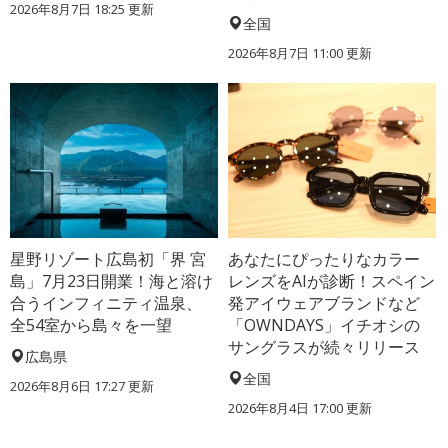
2026年8月7日 18:25
更新
全国
2026年8月7日 11:00
更新
星野リゾート広島初「界 宮
あなたにぴったりなカラー
島」7月23日開業！海と溶け
レンズをAIが診断！スペイン
合うインフィニティ温泉、
発アイウェアブランドなど
全54室から島々を一望
「OWNDAYS」イチオシの
サングラスが続々リリース
広島県
全国
2026年8月6日 17:27
更新
2026年8月4日 17:00
更新