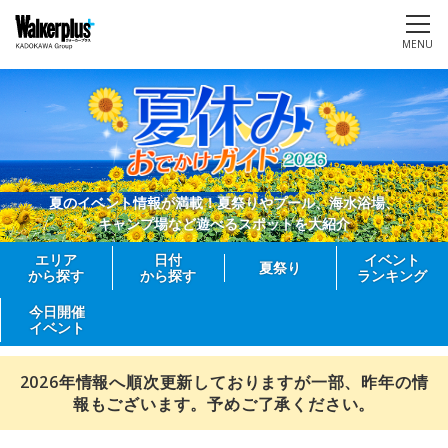
MENU
夏のイベント情報が満載！夏祭りやプール、海水浴場、
キャンプ場など遊べるスポットを大紹介
エリア
日付
イベント
夏祭り
から探す
から探す
ランキング
今日開催
イベント
2026年情報へ順次更新しておりますが一部、昨年の情
報もございます。予めご了承ください。