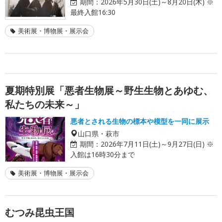
期間：
2026年5月30日(土)～8月20日(木) ※
最終入館16:30
美術展・博物展・展示会
夏期特別展「悪者生物展～野生生物とあゆむ、
私たちの未来～」
悪者とされる生物の標本や模型を一同に展示
山口県・萩市
期間：
2026年7月11日(土)～9月27日(日) ※
入館は16時30分まで
美術展・博物展・展示会
むつみ昆虫王国