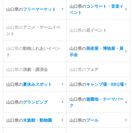
山口県の
コンサート・音楽イ
山口県の
フリーマーケット
ベント
山口県の
アニメ・ゲームイベ
山口県の
花イベント
ント
山口県の
動物ふれあいイベン
山口県の
美術展・博物展・展
ト
示会
山口県の
演劇・講演会
山口県の
フェア
山口県の
夏休みスポット
山口県の
キャンプ場・BBQ場
山口県の
遊園地・テーマパー
山口県の
グランピング
ク
山口県の
水族館・動物園
山口県の
プール