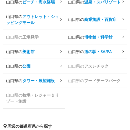
山口県の
ビーチ・海水浴場
山口県の
温泉・スパリゾート
山口県の
アウトレット・ショ
山口県の
商業施設・百貨店
ッピングモール
山口県の
工場見学
山口県の
博物館・科学館
山口県の
美術館
山口県の
道の駅・SA/PA
山口県の
公園
山口県の
アスレチック
山口県の
タワー・展望施設
山口県の
フードテーマパーク
山口県の
牧場・レジャー＆リ
ゾート施設
周辺の都道府県から探す