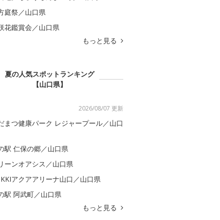
方庭祭／山口県
咲花鑑賞会／山口県
もっと見る
夏の人気スポットランキング
【山口県】
2026/08/07 更新
だまつ健康パーク レジャープール／山口
の駅 仁保の郷／山口県
リーンオアシス／山口県
OKKIアクアアリーナ山口／山口県
の駅 阿武町／山口県
もっと見る