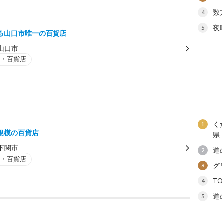
数
4
夜
5
る山口市唯一の百貨店
山口市
設・百貨店
く
1
規模の百貨店
県
下関市
道
2
設・百貨店
グ
3
T
4
道
5