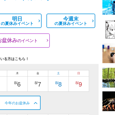
明日
今週末
の
夏休みイベント
の
夏休みイベント
お盆休み
の
イベント
ている方はこちら！
木
金
土
日
8/
8/
8/
8/
6
7
8
9
今年のお盆休み