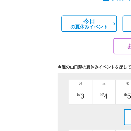
今日
の
夏休みイベント
今週の山口県の夏休みイベントを探し
月
火
水
8/
8/
8/
3
4
5