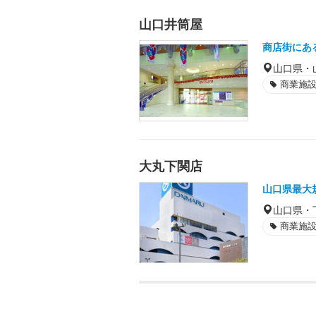
山口井筒屋
商店街にあ
山口県・
商業施
大丸下関店
山口県最大
山口県・
商業施