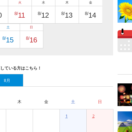
火
水
木
金
8/
8/
8/
8/
0
11
12
13
14
土
日
8/
8/
15
16
探している方はこちら！
8月
木
金
土
日
1
2