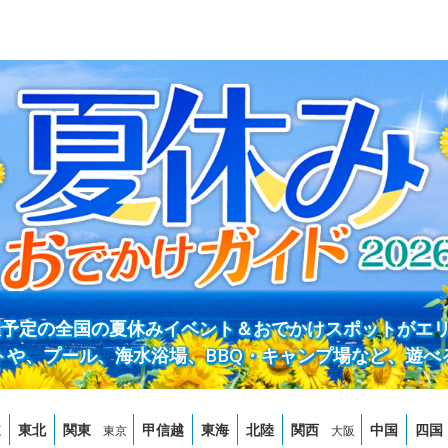
開催予定の全国の夏休みイベント＆おでかけスポットがエ
トや、プール、海水浴場、BBQ・キャンプ場など、遊べ
道
東北
関東
甲信越
東海
北陸
関西
中国
四国
東京
大阪