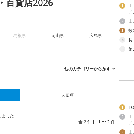
百貨店2026
山
1
／
山
2
数
3
島根県
岡山県
広島県
長
4
第
5
他のカテゴリーから探す
人気順
T
1
しました
山
2
全 2 件中 1 〜 2 件
／
山
3