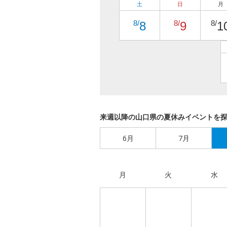
土
日
月
8/
8/
8/
8
9
1
来週以降の山口県の夏休みイベントを
6月
7月
月
火
水