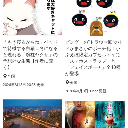
「もう寝るからね」ベッド
ピングーの“トラウマ回”のト
で待機する白猫→冬になる
ドがまさかのポーチ化！か
と現れる「腕枕ヤクザ」の
ぷえぼ限定カプセルトイに
予想外な生態【作者に聞
「スマホストラップ」と
く】
「フェイスポーチ」全10種
が登場
全国
全国
2026年8月8日 20:35
更新
2026年8月8日 17:22
更新