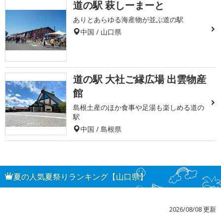
道の駅 萩しーまーと
ありとあらゆる海産物が並ぶ道の駅
中国 / 山口県
道の駅 大社ご縁広場 出雲物産
館
島根土産のほか食事や足湯も楽しめる道の
駅
中国 / 島根県
夏の人気夏祭りランキング【山口県】
2026/08/08 更新