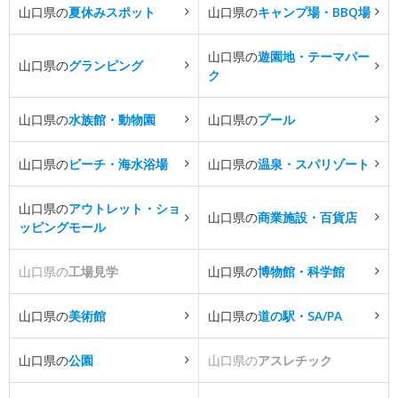
山口県の
夏休みスポット
山口県の
キャンプ場・BBQ場
山口県の
遊園地・テーマパー
山口県の
グランピング
ク
山口県の
水族館・動物園
山口県の
プール
山口県の
ビーチ・海水浴場
山口県の
温泉・スパリゾート
山口県の
アウトレット・ショ
山口県の
商業施設・百貨店
ッピングモール
山口県の
工場見学
山口県の
博物館・科学館
山口県の
美術館
山口県の
道の駅・SA/PA
山口県の
公園
山口県の
アスレチック