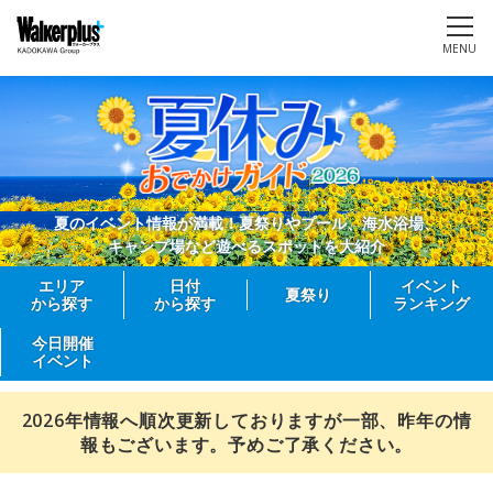
MENU
夏のイベント情報が満載！夏祭りやプール、海水浴場、
キャンプ場など遊べるスポットを大紹介
エリア
日付
イベント
夏祭り
から探す
から探す
ランキング
今日開催
イベント
2026年情報へ順次更新しておりますが一部、昨年の情
報もございます。予めご了承ください。