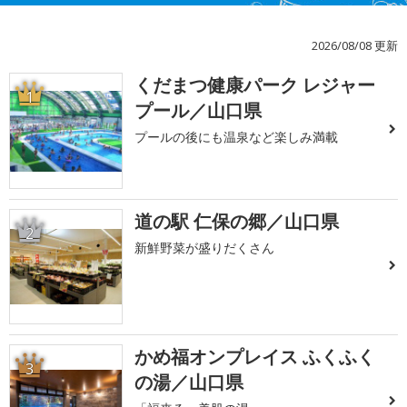
2026/08/08 更新
くだまつ健康パーク レジャー
1
プール／山口県
プールの後にも温泉など楽しみ満載
道の駅 仁保の郷／山口県
2
新鮮野菜が盛りだくさん
かめ福オンプレイス ふくふく
3
の湯／山口県