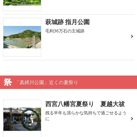
萩城跡 指月公園
毛利36万石の主城跡
「真締川公園」近くの夏祭り
西宮八幡宮夏祭り 夏越大祓
残る半年も清らかな気持ちで過ごせるよう
に