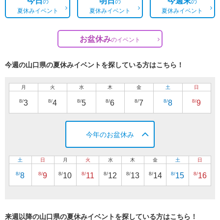
今日
明日
今週末
の
の
の
夏休みイベント
夏休みイベント
夏休みイベント
お盆休み
の
イベント
今週の山口県の夏休みイベントを探している方はこちら！
月
火
水
木
金
土
日
8/
8/
8/
8/
8/
8/
8/
3
4
5
6
7
8
9
今年のお盆休み
土
日
月
火
水
木
金
土
日
8/
8/
8/
8/
8/
8/
8/
8/
8/
8
9
10
11
12
13
14
15
16
来週以降の山口県の夏休みイベントを探している方はこちら！