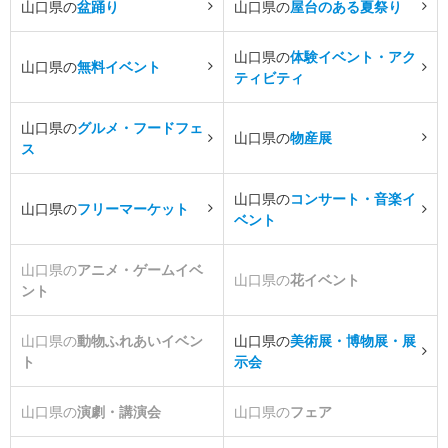
山口県の
盆踊り
山口県の
屋台のある夏祭り
山口県の
体験イベント・アク
山口県の
無料イベント
ティビティ
山口県の
グルメ・フードフェ
山口県の
物産展
ス
山口県の
コンサート・音楽イ
山口県の
フリーマーケット
ベント
山口県の
アニメ・ゲームイベ
山口県の
花イベント
ント
山口県の
動物ふれあいイベン
山口県の
美術展・博物展・展
ト
示会
山口県の
演劇・講演会
山口県の
フェア