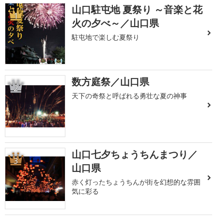
山口駐屯地 夏祭り ～音楽と花
1
火の夕べ～／山口県
駐屯地で楽しむ夏祭り
数方庭祭／山口県
2
天下の奇祭と呼ばれる勇壮な夏の神事
山口七夕ちょうちんまつり／
3
山口県
赤く灯ったちょうちんが街を幻想的な雰囲
気に彩る