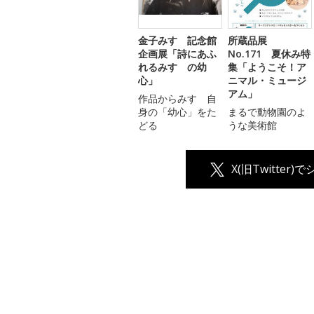
金子みすゞ記念館
所蔵品展
企画展「詩にあふ
No.171 夏休み特
れるみすゞの幼
集「ようこそ！ア
心」
ニマル・ミュージ
アム」
作品からみすゞ自
身の「幼心」をた
まるで動物園のよ
どる
うな美術館
X(旧Twitter)