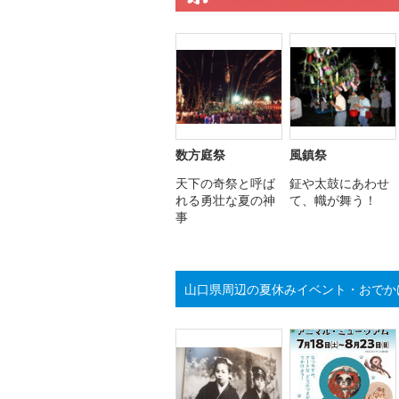
数方庭祭
風鎮祭
天下の奇祭と呼ば
鉦や太鼓にあわせ
れる勇壮な夏の神
て、幟が舞う！
事
山口県周辺の夏休みイベント・おでか