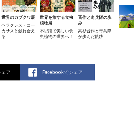
世界のカブクワ展
世界を旅する食虫
晋作と奇兵隊の歩
植物展
み
ヘラクレス・コー
カサスと触れ合え
不思議で美しい食
高杉晋作と奇兵隊
る
虫植物の世界へ！
が歩んだ軌跡
でシェア
Facebookでシェア