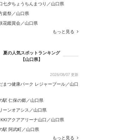
口七夕ちょうちんまつり／山口県
方庭祭／山口県
咲花鑑賞会／山口県
もっと見る
夏の人気スポットランキング
【山口県】
2026/08/07 更新
だまつ健康パーク レジャープール／山口
の駅 仁保の郷／山口県
リーンオアシス／山口県
OKKIアクアアリーナ山口／山口県
の駅 阿武町／山口県
もっと見る