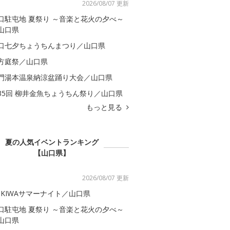
2026/08/07 更新
口駐屯地 夏祭り ～音楽と花火の夕べ～
山口県
口七夕ちょうちんまつり／山口県
方庭祭／山口県
門湯本温泉納涼盆踊り大会／山口県
35回 柳井金魚ちょうちん祭り／山口県
もっと見る
夏の人気イベントランキング
【山口県】
2026/08/07 更新
OKIWAサマーナイト／山口県
口駐屯地 夏祭り ～音楽と花火の夕べ～
山口県