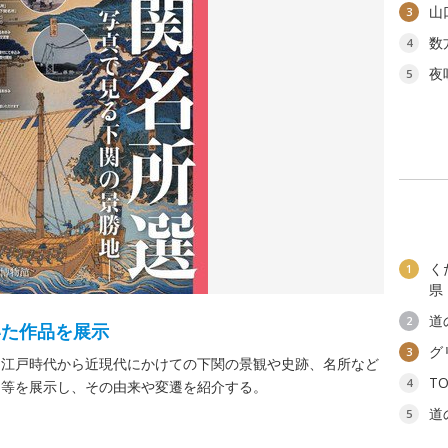
山
3
数
4
夜
5
く
1
県
道
2
いた作品を展示
グ
3
、江戸時代から近現代にかけての下関の景観や史跡、名所など
T
4
ト等を展示し、その由来や変遷を紹介する。
道
5