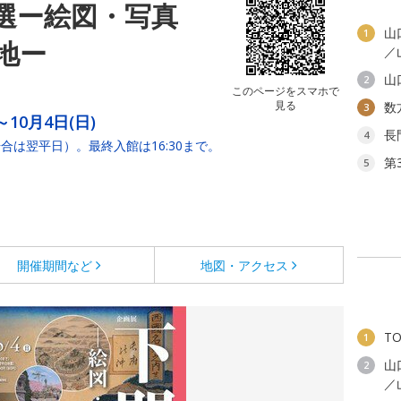
選ー絵図・写真
山
1
地ー
／
山
2
このページをスマホで
見る
数
3
～10月4日(日)
長
4
は翌平日）。最終入館は16:30まで。
第
5
開催期間など
地図・アクセス
T
1
山
2
／