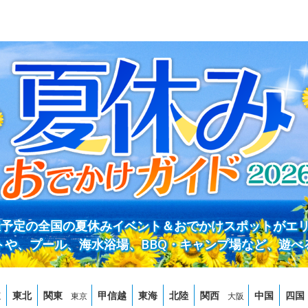
開催予定の全国の夏休みイベント＆おでかけスポットがエ
トや、プール、海水浴場、BBQ・キャンプ場など、遊べ
道
東北
関東
甲信越
東海
北陸
関西
中国
四国
東京
大阪