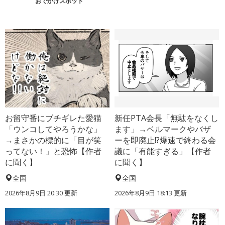
おでかけスポット
お留守番にブチギレた愛猫
新任PTA会長「無駄をなくし
「ウンコしてやろうかな」
ます」→ベルマークやバザ
→まさかの標的に「目が笑
ーを即廃止!?爆速で終わる会
ってない！」と恐怖【作者
議に「有能すぎる」【作者
に聞く】
に聞く】
全国
全国
2026年8月9日 20:30
更新
2026年8月9日 18:13
更新