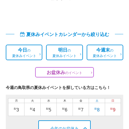
夏休みイベントカレンダーから絞り込む
今日
明日
今週末
の
の
の
夏休みイベント
夏休みイベント
夏休みイベント
お盆休み
の
イベント
今週の鳥取県の夏休みイベントを探している方はこちら！
月
火
水
木
金
土
日
8/
8/
8/
8/
8/
8/
8/
3
4
5
6
7
8
9
今年のお盆休み