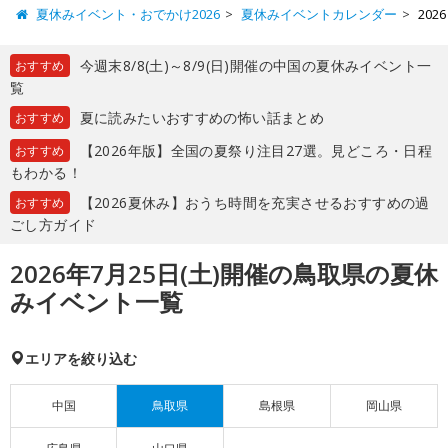
夏休みイベント・おでかけ2026
夏休みイベントカレンダー
20
今週末8/8(土)～8/9(日)開催の中国の夏休みイベント一
おすすめ
覧
夏に読みたいおすすめの怖い話まとめ
おすすめ
【2026年版】全国の夏祭り注目27選。見どころ・日程
おすすめ
もわかる！
【2026夏休み】おうち時間を充実させるおすすめの過
おすすめ
ごし方ガイド
2026年7月25日(土)開催の鳥取県の夏休
みイベント一覧
エリアを絞り込む
中国
鳥取県
島根県
岡山県