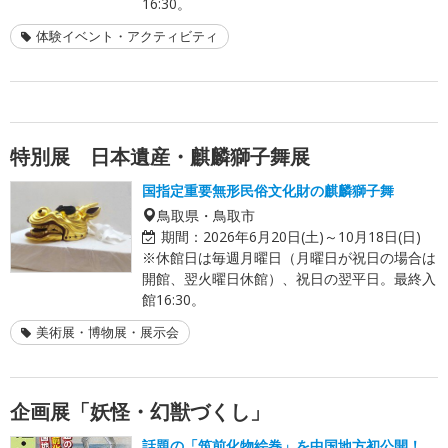
16:30。
体験イベント・アクティビティ
特別展 日本遺産・麒麟獅子舞展
国指定重要無形民俗文化財の麒麟獅子舞
鳥取県・鳥取市
期間：
2026年6月20日(土)～10月18日(日)
※休館日は毎週月曜日（月曜日が祝日の場合は
開館、翌火曜日休館）、祝日の翌平日。最終入
館16:30。
美術展・博物展・展示会
企画展「妖怪・幻獣づくし」
話題の「筑前化物絵巻」を中国地方初公開！