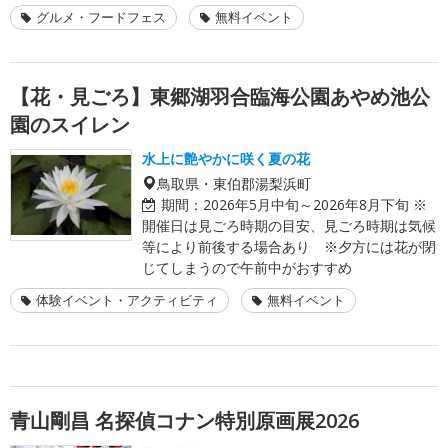
グルメ・フードフェス
無料イベント
【花・見ごろ】東郷湖羽合臨海公園あやめ池公
園のスイレン
水上に艶やかに咲く夏の花
鳥取県・東伯郡湯梨浜町
期間：
2026年5月中旬～2026年8月下旬 ※
開催日は見ごろ時期の目安、見ごろ時期は気候
等により前後する場合あり ※夕方には花が閉
じてしまうので午前中がおすすめ
体験イベント・アクティビティ
無料イベント
青山剛昌 名探偵コナン特別原画展2026