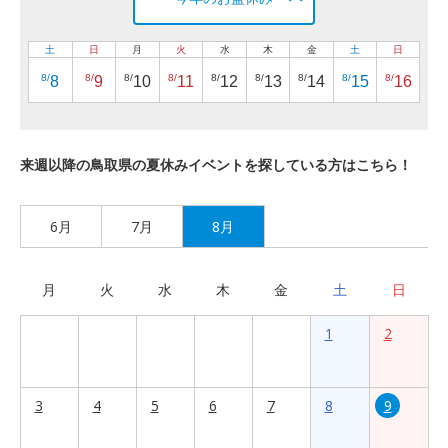
土
日
月
火
水
木
金
土
日
8/
8/
8/
8/
8/
8/
8/
8/
8/
8
9
10
11
12
13
14
15
16
来週以降の鳥取県の夏休みイベントを探している方はこちら！
6月
7月
8月
月
火
水
木
金
土
日
1
2
3
4
5
6
7
8
9