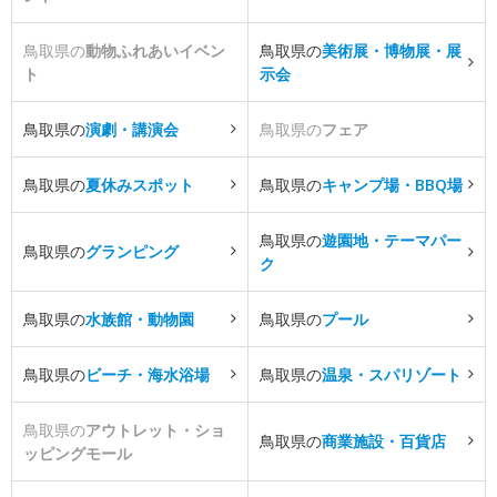
鳥取県の
動物ふれあいイベン
鳥取県の
美術展・博物展・展
ト
示会
鳥取県の
演劇・講演会
鳥取県の
フェア
鳥取県の
夏休みスポット
鳥取県の
キャンプ場・BBQ場
鳥取県の
遊園地・テーマパー
鳥取県の
グランピング
ク
鳥取県の
水族館・動物園
鳥取県の
プール
鳥取県の
ビーチ・海水浴場
鳥取県の
温泉・スパリゾート
鳥取県の
アウトレット・ショ
鳥取県の
商業施設・百貨店
ッピングモール