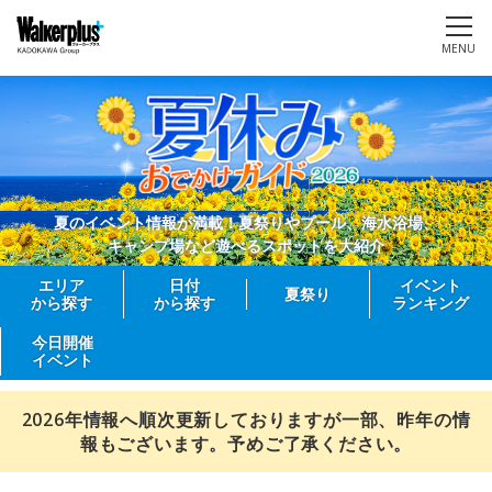
MENU
夏のイベント情報が満載！夏祭りやプール、海水浴場、
キャンプ場など遊べるスポットを大紹介
エリア
日付
イベント
夏祭り
から探す
から探す
ランキング
今日開催
イベント
2026年情報へ順次更新しておりますが一部、昨年の情
報もございます。予めご了承ください。