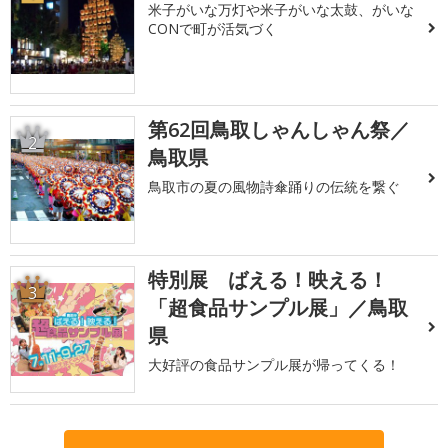
米子がいな万灯や米子がいな太鼓、がいな
CONで町が活気づく
第62回鳥取しゃんしゃん祭／
2
鳥取県
鳥取市の夏の風物詩傘踊りの伝統を繋ぐ
特別展 ばえる！映える！
3
「超食品サンプル展」／鳥取
県
大好評の食品サンプル展が帰ってくる！