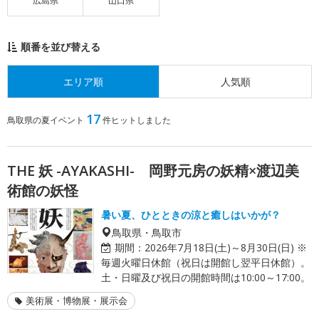
広島県
山口県
順番を並び替える
エリア順
人気順
17
鳥取県の夏イベント
件ヒットしました
THE 妖 -AYAKASHI- 岡野元房の妖精×渡辺美
術館の妖怪
暑い夏、ひとときの涼と癒しはいかが？
鳥取県・鳥取市
期間：
2026年7月18日(土)～8月30日(日) ※
毎週火曜日休館（祝日は開館し翌平日休館）。
土・日曜及び祝日の開館時間は10:00～17:00。
美術展・博物展・展示会