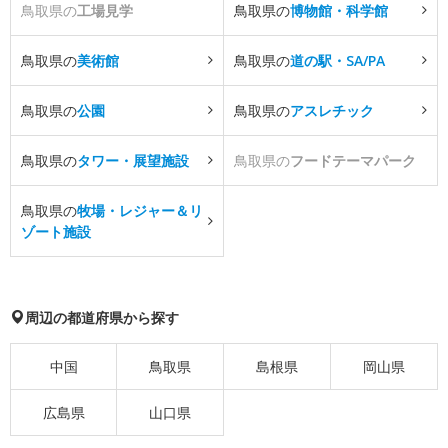
鳥取県の
工場見学
鳥取県の
博物館・科学館
鳥取県の
美術館
鳥取県の
道の駅・SA/PA
鳥取県の
公園
鳥取県の
アスレチック
鳥取県の
タワー・展望施設
鳥取県の
フードテーマパーク
鳥取県の
牧場・レジャー＆リ
ゾート施設
周辺の都道府県から探す
中国
鳥取県
島根県
岡山県
広島県
山口県