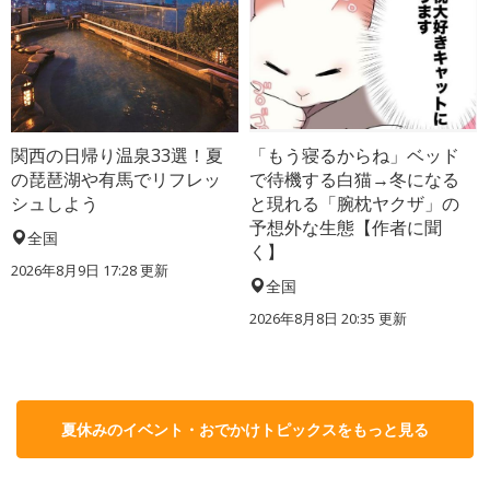
関西の日帰り温泉33選！夏
「もう寝るからね」ベッド
の琵琶湖や有馬でリフレッ
で待機する白猫→冬になる
シュしよう
と現れる「腕枕ヤクザ」の
予想外な生態【作者に聞
全国
く】
2026年8月9日 17:28
更新
全国
2026年8月8日 20:35
更新
夏休みのイベント・おでかけトピックスをもっと見る