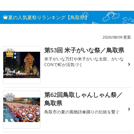
夏の人気夏祭りランキング【鳥取県】
2026/08/09 更新
第53回 米子がいな祭／鳥取県
1
米子がいな万灯や米子がいな太鼓、がいな
CONで町が活気づく
第62回鳥取しゃんしゃん祭／
2
鳥取県
鳥取市の夏の風物詩傘踊りの伝統を繋ぐ