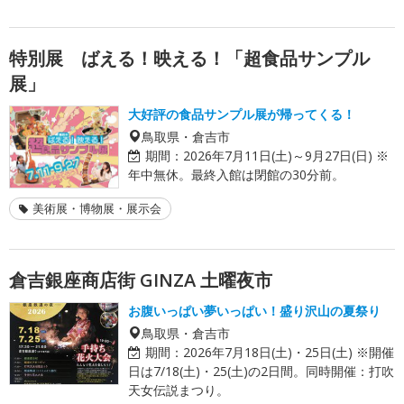
特別展 ばえる！映える！「超食品サンプル
展」
大好評の食品サンプル展が帰ってくる！
鳥取県・倉吉市
期間：
2026年7月11日(土)～9月27日(日) ※
年中無休。最終入館は閉館の30分前。
美術展・博物展・展示会
倉吉銀座商店街 GINZA 土曜夜市
お腹いっぱい夢いっぱい！盛り沢山の夏祭り
鳥取県・倉吉市
期間：
2026年7月18日(土)・25日(土) ※開催
日は7/18(土)・25(土)の2日間。同時開催：打吹
天女伝説まつり。