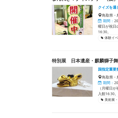
クイズを通
鳥取県・
期間：
2
曜日が祝日
16:30。
体験イ
特別展 日本遺産・麒麟獅子
国指定重要
鳥取県・
期間：
2
（月曜日が
入館16:30
美術展