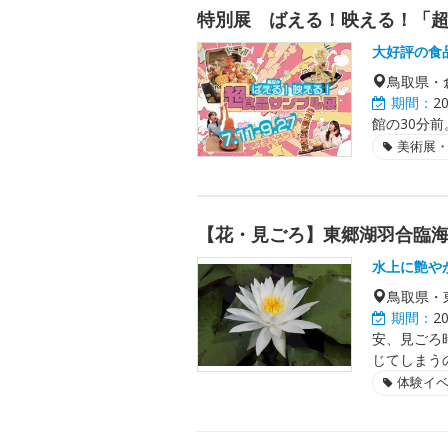
特別展 ばえる！映える！「
大好評の食
鳥取県・
期間：
2
館の30分前
美術展
【花・見ごろ】東郷湖羽合臨
水上に艶や
鳥取県・
期間：
2
安、見ごろ
じてしまう
体験イ