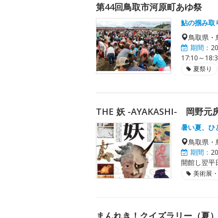
第44回鳥取市河原町あゆ祭
鮎の掴み取
鳥取県・
期間：
2
17:10～1
夏祭り
THE 妖 -AYAKASHI- 
暑い夏、ひ
鳥取県・
期間：
2
開館し翌平日
美術展
まんれき！クイズラリー（夏