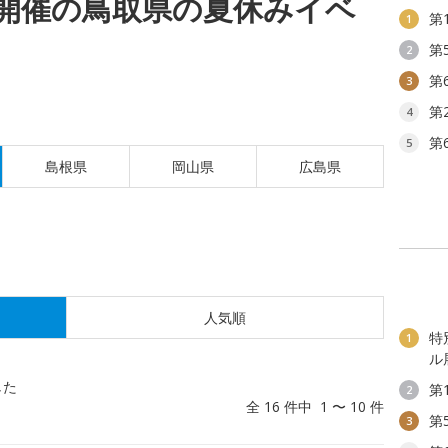
(土)開催の鳥取県の夏休みイベ
第
1
第
2
第
3
第
4
第
5
島根県
岡山県
広島県
人気順
特
1
ル
した
第
2
全 16 件中 1 〜 10 件
第
3