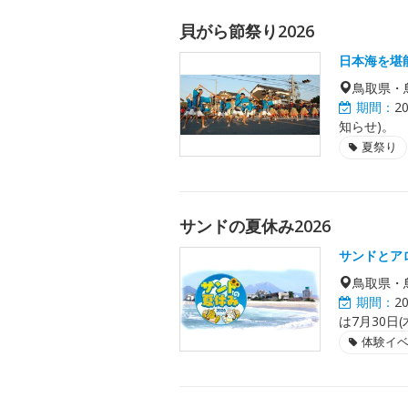
貝がら節祭り2026
日本海を堪
鳥取県・
期間：
2
知らせ)。
夏祭り
サンドの夏休み2026
サンドとア
鳥取県・
期間：
2
は7月30日
体験イ