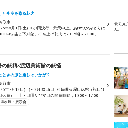
りと夜空を彩る花火
鳥取市
最近見
026年8月1日(土) ※少雨決行・荒天中止。あゆつかみどりは
ん。
8:30※中学生以下対象。打ち上げ花火は20:15頃～21:00。
岡野元房の妖精×渡辺美術館の妖怪
とときの涼と癒しはいかが？
鳥取市
026年7月18日(土)～8月30日(日) ※毎週火曜日休館（祝日は
休館）。土・日曜及び祝日の開館時間は10:00～17:00。
・博物展・展示会
）