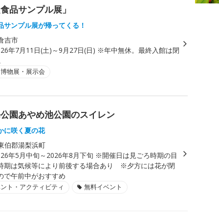
超食品サンプル展」
品サンプル展が帰ってくる！
倉吉市
026年7月11日(土)～9月27日(日) ※年中無休。最終入館は閉
。
・博物展・展示会
海公園あやめ池公園のスイレン
かに咲く夏の花
東伯郡湯梨浜町
026年5月中旬～2026年8月下旬 ※開催日は見ごろ時期の目
時期は気候等により前後する場合あり ※夕方には花が閉
ので午前中がおすすめ
ベント・アクティビティ
無料イベント