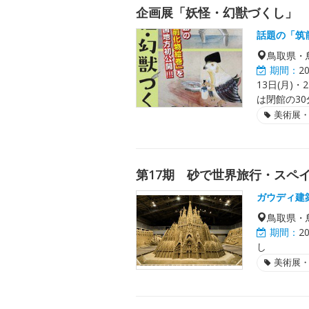
企画展「妖怪・幻獣づくし」
話題の「筑
鳥取県・
期間：
2
13日(月)・
は閉館の3
美術展
第17期 砂で世界旅行・スペ
ガウディ建
鳥取県・
期間：
2
し
美術展