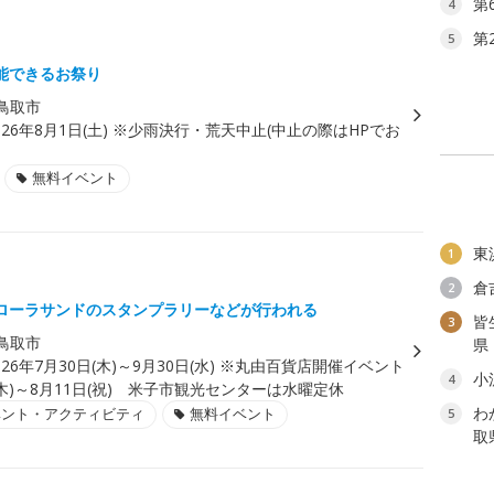
第
4
第
5
能できるお祭り
鳥取市
026年8月1日(土) ※少雨決行・荒天中止(中止の際はHPでお
無料イベント
東
1
倉
2
ローラサンドのスタンプラリーなどが行われる
皆
3
鳥取市
県
026年7月30日(木)～9月30日(水) ※丸由百貨店開催イベント
小
4
(木)～8月11日(祝) 米子市観光センターは水曜定休
わ
ベント・アクティビティ
無料イベント
5
取