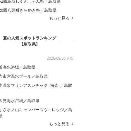
62回鳥取しゃんしゃん祭／鳥取県
20回八頭町きらめき祭／鳥取県
もっと見る
夏の人気スポットランキング
【鳥取県】
2026/08/06 更新
浜海水浴場／鳥取県
吉市営温水プール／鳥取県
生温泉マリンアスレチック- 海皆-／鳥取
沢見海水浴場／鳥取県
かさ氷ノ山キャンパーズヴィレッジ／鳥
県
もっと見る