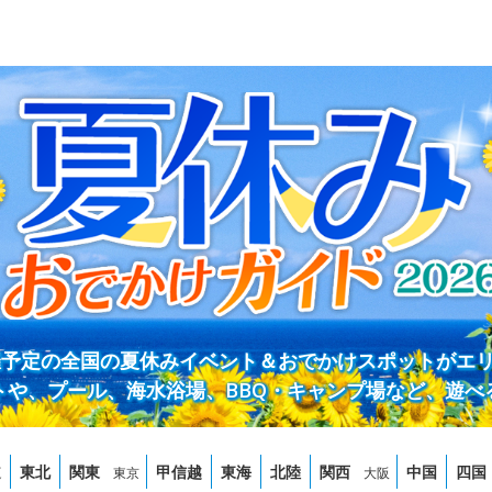
開催予定の全国の夏休みイベント＆おでかけスポットがエ
トや、プール、海水浴場、BBQ・キャンプ場など、遊べ
道
東北
関東
甲信越
東海
北陸
関西
中国
四国
東京
大阪