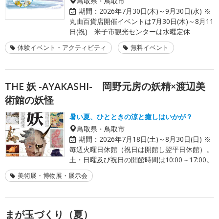
鳥取県・鳥取市
期間：
2026年7月30日(木)～9月30日(水) ※
丸由百貨店開催イベントは7月30日(木)～8月11
日(祝) 米子市観光センターは水曜定休
体験イベント・アクティビティ
無料イベント
THE 妖 -AYAKASHI- 岡野元房の妖精×渡辺美
術館の妖怪
暑い夏、ひとときの涼と癒しはいかが？
鳥取県・鳥取市
期間：
2026年7月18日(土)～8月30日(日) ※
毎週火曜日休館（祝日は開館し翌平日休館）。
土・日曜及び祝日の開館時間は10:00～17:00。
美術展・博物展・展示会
まが玉づくり（夏）