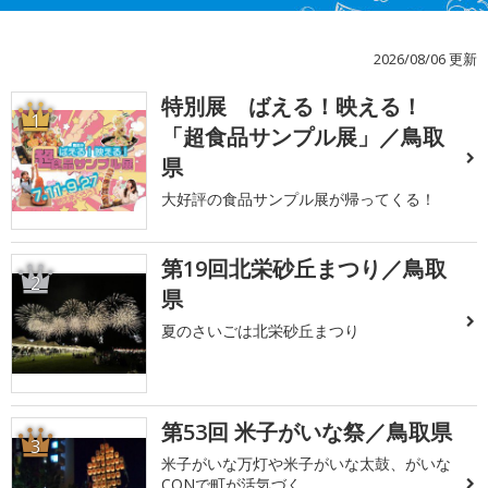
2026/08/06 更新
特別展 ばえる！映える！
1
「超食品サンプル展」／鳥取
県
大好評の食品サンプル展が帰ってくる！
第19回北栄砂丘まつり／鳥取
2
県
夏のさいごは北栄砂丘まつり
第53回 米子がいな祭／鳥取県
3
米子がいな万灯や米子がいな太鼓、がいな
CONで町が活気づく