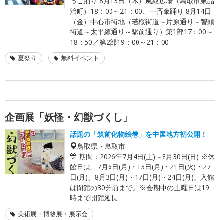
っこ踊り 8月13日（木）風紋広場（鳥取市東品
治町）18：00～21：00、一斉傘踊り 8月14日
（金）中心市街地（若桜街道～片原通り～智頭
街道～太平線通り～駅前通り）第1部17：00～
18：50／第2部19：00～21：00
夏祭り
無料イベント
企画展「妖怪・幻獣づくし」
話題の「筑前化物絵巻」を中国地方初公開！
鳥取県・鳥取市
期間：
2026年7月4日(土)～8月30日(日) ※休
館日は、7月6日(月)・13日(月)・21日(火)・27
日(月)、8月3日(月)・17日(月)・24日(月)。入館
は閉館の30分前まで。※会期中の土曜日は19
時まで開館延長
美術展・博物展・展示会