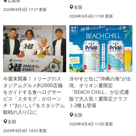
広島県
全国
2026年8月6日 17:27
更新
2026年8月4日 17:00
更新
今週末開幕！Ｊリーグのス
冷やすと缶に“沖縄の海”が出
タジアムグルメ約2000店舗
現、オリオン夏限定
をガイドする食べログサー
「BEACH CHILL」が公式通
ビス「スタモグ」がローン
販で大人気！夏限定クラフ
チ！“おいしい”をスタジアム
ト2種も登場
観戦の入り口に
全国
全国
2026年8月4日 11:00
更新
2026年8月4日 14:50
更新