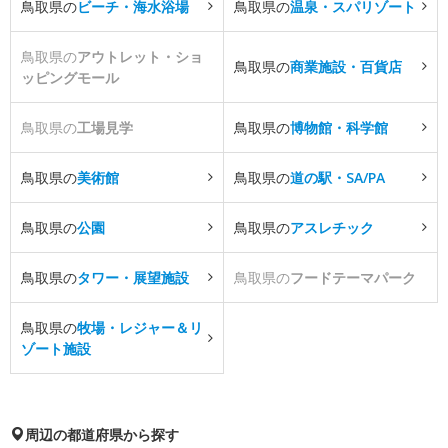
鳥取県の
ビーチ・海水浴場
鳥取県の
温泉・スパリゾート
鳥取県の
アウトレット・ショ
鳥取県の
商業施設・百貨店
ッピングモール
鳥取県の
工場見学
鳥取県の
博物館・科学館
鳥取県の
美術館
鳥取県の
道の駅・SA/PA
鳥取県の
公園
鳥取県の
アスレチック
鳥取県の
タワー・展望施設
鳥取県の
フードテーマパーク
鳥取県の
牧場・レジャー＆リ
ゾート施設
周辺の都道府県から探す