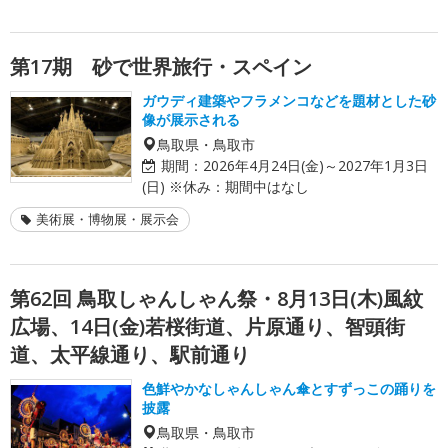
第17期 砂で世界旅行・スペイン
ガウディ建築やフラメンコなどを題材とした砂
像が展示される
鳥取県・鳥取市
期間：
2026年4月24日(金)～2027年1月3日
(日) ※休み：期間中はなし
美術展・博物展・展示会
第62回 鳥取しゃんしゃん祭・8月13日(木)風紋
広場、14日(金)若桜街道、片原通り、智頭街
道、太平線通り、駅前通り
色鮮やかなしゃんしゃん傘とすずっこの踊りを
披露
鳥取県・鳥取市