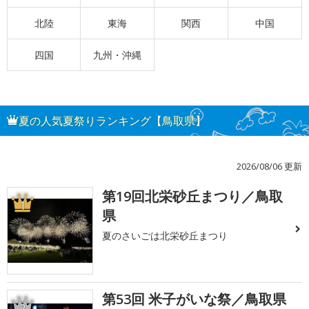
北陸
東海
関西
中国
四国
九州・沖縄
夏の人気夏祭りランキング【鳥取県】
2026/08/06 更新
第19回北栄砂丘まつり／鳥取
1
県
夏のさいごは北栄砂丘まつり
第53回 米子がいな祭／鳥取県
2