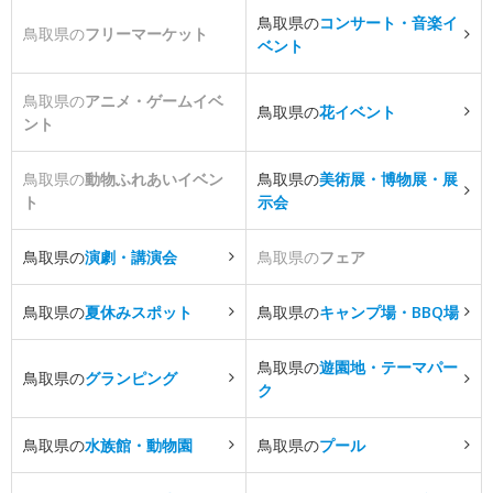
鳥取県の
コンサート・音楽イ
鳥取県の
フリーマーケット
ベント
鳥取県の
アニメ・ゲームイベ
鳥取県の
花イベント
ント
鳥取県の
動物ふれあいイベン
鳥取県の
美術展・博物展・展
ト
示会
鳥取県の
演劇・講演会
鳥取県の
フェア
鳥取県の
夏休みスポット
鳥取県の
キャンプ場・BBQ場
鳥取県の
遊園地・テーマパー
鳥取県の
グランピング
ク
鳥取県の
水族館・動物園
鳥取県の
プール