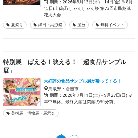
期間：
2026年8月13日(木)・14日(金) ※8月
15日(土)鳥取しゃんしゃん祭 第73回市民納涼
花火大会
夏祭り
縁日・納涼祭
屋台
無料イベント
特別展 ばえる！映える！「超食品サンプル
展」
大好評の食品サンプル展が帰ってくる！
鳥取県・倉吉市
期間：
2026年7月11日(土)～9月27日(日) ※
年中無休。最終入館は閉館の30分前。
美術展・博物展・展示会