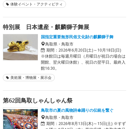
体験イベント・アクティビティ
特別展 日本遺産・麒麟獅子舞展
国指定重要無形民俗文化財の麒麟獅子舞
鳥取県・鳥取市
期間：
2026年6月20日(土)～10月18日(日)
※休館日は毎週月曜日（月曜日が祝日の場合は
開館、翌火曜日休館）、祝日の翌平日。最終入
館16:30。
美術展・博物展・展示会
第62回鳥取しゃんしゃん祭
鳥取市の夏の風物詩傘踊りの伝統を繋ぐ
鳥取県・鳥取市
期間：
2026年8月13日(木)～15日(土) ※すず