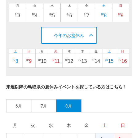
月
火
水
木
金
土
日
8/
8/
8/
8/
8/
8/
8/
3
4
5
6
7
8
9
今年のお盆休み
土
日
月
火
水
木
金
土
日
8/
8/
8/
8/
8/
8/
8/
8/
8/
8
9
10
11
12
13
14
15
16
来週以降の鳥取県の夏休みイベントを探している方はこちら！
6月
7月
8月
月
火
水
木
金
土
日