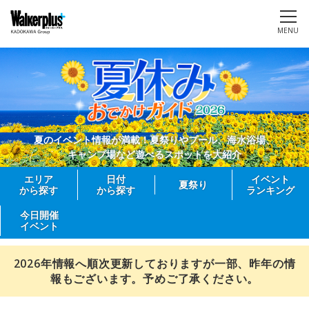
MENU
夏のイベント情報が満載！夏祭りやプール、海水浴場、
キャンプ場など遊べるスポットを大紹介
エリア
日付
イベント
夏祭り
から探す
から探す
ランキング
今日開催
イベント
2026年情報へ順次更新しておりますが一部、昨年の情
報もございます。予めご了承ください。