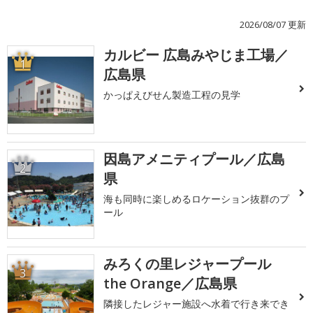
2026/08/07 更新
カルビー 広島みやじま工場／
1
広島県
かっぱえびせん製造工程の見学
因島アメニティプール／広島
2
県
海も同時に楽しめるロケーション抜群のプ
ール
みろくの里レジャープール
3
the Orange／広島県
隣接したレジャー施設へ水着で行き来でき