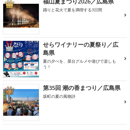
福山夏まつり2026／広島県
1
踊りと花火で夏を満喫する3日間
せらワイナリーの夏祭り／広
2
島県
夏の夕べを、屋台グルメや遊びで楽しも
う！
第35回 潮の香まつり／広島県
3
坂町の夏の風物詩