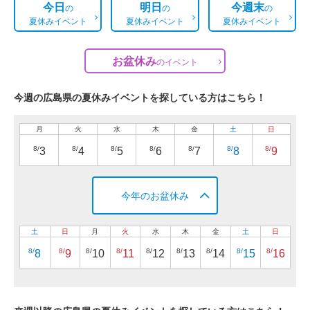
今日
明日
今週末
の
の
の
夏休みイベント
夏休みイベント
夏休みイベント
お盆休み
の
イベント
今週の広島県の夏休みイベントを探している方はこちら！
月
火
水
木
金
土
日
8/
8/
8/
8/
8/
8/
8/
3
4
5
6
7
8
9
今年のお盆休み
土
日
月
火
水
木
金
土
日
8/
8/
8/
8/
8/
8/
8/
8/
8/
8
9
10
11
12
13
14
15
16