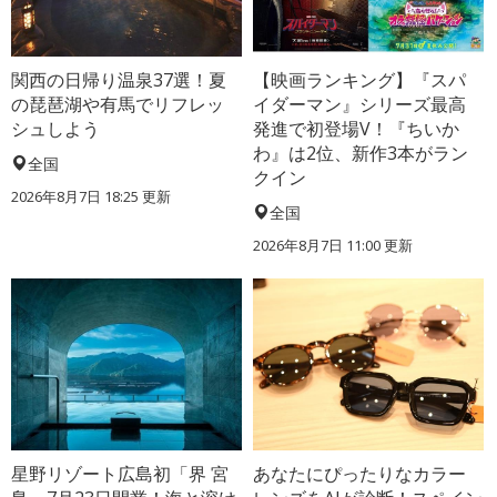
関西の日帰り温泉37選！夏
【映画ランキング】『スパ
の琵琶湖や有馬でリフレッ
イダーマン』シリーズ最高
シュしよう
発進で初登場V！『ちいか
わ』は2位、新作3本がラン
全国
クイン
2026年8月7日 18:25
更新
全国
2026年8月7日 11:00
更新
星野リゾート広島初「界 宮
あなたにぴったりなカラー