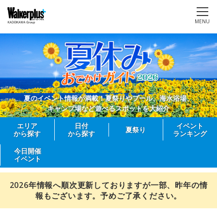
MENU
夏のイベント情報が満載！夏祭りやプール、海水浴場、
キャンプ場など遊べるスポットを大紹介
エリア
日付
イベント
夏祭り
から探す
から探す
ランキング
今日開催
イベント
2026年情報へ順次更新しておりますが一部、昨年の情
報もございます。予めご了承ください。