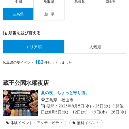
中国
鳥取県
島根県
岡山県
広島県
山口県
順番を並び替える
エリア順
人気順
183
広島県の夏イベント
件ヒットしました
蔵王公園水曜夜店
夏の夜、ちょっと寄り道。
広島県・福山市
期間：
2026年8月5日(水)～26日(水) ※開催
日は8月5日(水)・12日(水)・19日(水)・26日(水)
体験イベント・アクティビティ
無料イベント