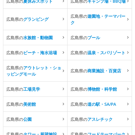
広島県の
夏休みスポット
広島県の
キャンプ場・BBQ場
広島県の
遊園地・テーマパー
広島県の
グランピング
ク
広島県の
水族館・動物園
広島県の
プール
広島県の
ビーチ・海水浴場
広島県の
温泉・スパリゾート
広島県の
アウトレット・ショ
広島県の
商業施設・百貨店
ッピングモール
広島県の
工場見学
広島県の
博物館・科学館
広島県の
美術館
広島県の
道の駅・SA/PA
広島県の
公園
広島県の
アスレチック
広島県の
タワー・展望施設
広島県の
フードテーマパーク