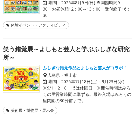
期間：
2026年8月9日(日) ※開館時間9：
30 お昼休憩12：00～13：00 受付終了16：
30
体験イベント・アクティビティ
笑う錯覚展～よしもと芸人と学ぶふしぎな研究
所～
ふしぎな錯覚作品とよしもと芸人がコラボ！
広島県・福山市
期間：
2026年7月18日(土)～9月23日(水)
※9/1・2・8・15は休園日 ※開催時間はみろ
くの里営業時間に準ずる。最終入場はみろくの
里閉園の30分前まで。
美術展・博物展・展示会