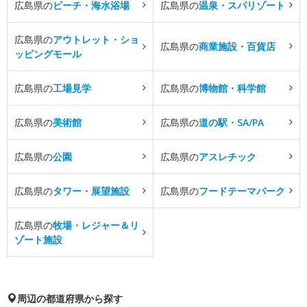
広島県の
ビーチ・海水浴場
広島県の
温泉・スパリゾート
広島県の
アウトレット・ショ
広島県の
商業施設・百貨店
ッピングモール
広島県の
工場見学
広島県の
博物館・科学館
広島県の
美術館
広島県の
道の駅・SA/PA
広島県の
公園
広島県の
アスレチック
広島県の
タワー・展望施設
広島県の
フードテーマパーク
広島県の
牧場・レジャー＆リ
ゾート施設
周辺の都道府県から探す