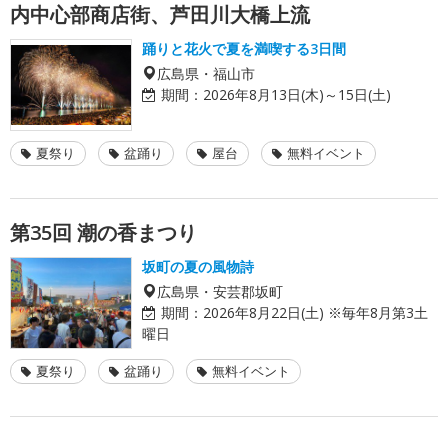
内中心部商店街、芦田川大橋上流
踊りと花火で夏を満喫する3日間
広島県・福山市
期間：
2026年8月13日(木)～15日(土)
夏祭り
盆踊り
屋台
無料イベント
第35回 潮の香まつり
坂町の夏の風物詩
広島県・安芸郡坂町
期間：
2026年8月22日(土) ※毎年8月第3土
曜日
夏祭り
盆踊り
無料イベント