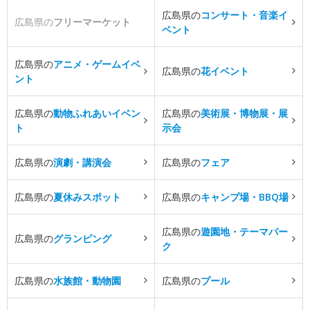
広島県の
コンサート・音楽イ
広島県の
フリーマーケット
ベント
広島県の
アニメ・ゲームイベ
広島県の
花イベント
ント
広島県の
動物ふれあいイベン
広島県の
美術展・博物展・展
ト
示会
広島県の
演劇・講演会
広島県の
フェア
広島県の
夏休みスポット
広島県の
キャンプ場・BBQ場
広島県の
遊園地・テーマパー
広島県の
グランピング
ク
広島県の
水族館・動物園
広島県の
プール