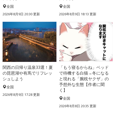
全国
全国
2026年8月9日 20:30
更新
2026年8月9日 18:13
更新
関西の日帰り温泉33選！夏
「もう寝るからね」ベッド
の琵琶湖や有馬でリフレッ
で待機する白猫→冬になる
シュしよう
と現れる「腕枕ヤクザ」の
予想外な生態【作者に聞
全国
く】
2026年8月9日 17:28
更新
全国
2026年8月8日 20:35
更新