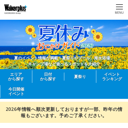
MENU
夏のイベント情報が満載！夏祭りやプール、海水浴場、
キャンプ場など遊べるスポットを大紹介
エリア
日付
イベント
夏祭り
から探す
から探す
ランキング
今日開催
イベント
2026年情報へ順次更新しておりますが一部、昨年の情
報もございます。予めご了承ください。