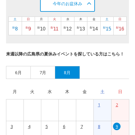
今年のお盆休み
土
日
月
火
水
木
金
土
日
8/
8/
8/
8/
8/
8/
8/
8/
8/
8
9
10
11
12
13
14
15
16
来週以降の広島県の夏休みイベントを探している方はこちら！
6月
7月
8月
月
火
水
木
金
土
日
1
2
3
4
5
6
7
8
9