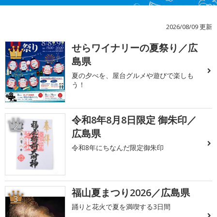
2026/08/09 更新
せらワイナリーの夏祭り／広
1
島県
夏の夕べを、屋台グルメや遊びで楽しも
う！
令和8年8月8日限定 御朱印／
2
広島県
令和8年にちなんだ限定御朱印
福山夏まつり2026／広島県
3
踊りと花火で夏を満喫する3日間