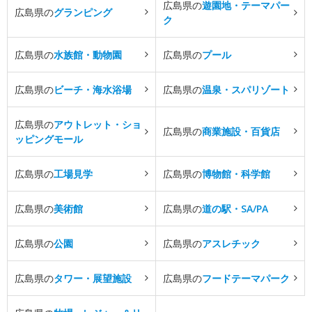
広島県の
遊園地・テーマパー
広島県の
グランピング
ク
広島県の
水族館・動物園
広島県の
プール
広島県の
ビーチ・海水浴場
広島県の
温泉・スパリゾート
広島県の
アウトレット・ショ
広島県の
商業施設・百貨店
ッピングモール
広島県の
工場見学
広島県の
博物館・科学館
広島県の
美術館
広島県の
道の駅・SA/PA
広島県の
公園
広島県の
アスレチック
広島県の
タワー・展望施設
広島県の
フードテーマパーク