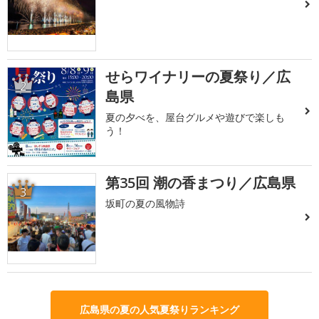
せらワイナリーの夏祭り／広
2
島県
夏の夕べを、屋台グルメや遊びで楽しも
う！
第35回 潮の香まつり／広島県
3
坂町の夏の風物詩
広島県の夏の人気夏祭りランキング