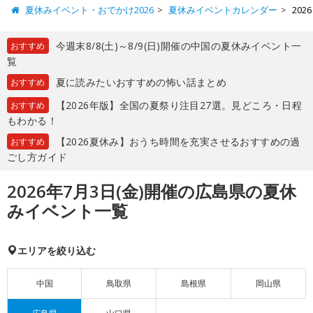
夏休みイベント・おでかけ2026
夏休みイベントカレンダー
20
今週末8/8(土)～8/9(日)開催の中国の夏休みイベント一
おすすめ
覧
夏に読みたいおすすめの怖い話まとめ
おすすめ
【2026年版】全国の夏祭り注目27選。見どころ・日程
おすすめ
もわかる！
【2026夏休み】おうち時間を充実させるおすすめの過
おすすめ
ごし方ガイド
2026年7月3日(金)開催の広島県の夏休
みイベント一覧
エリアを絞り込む
中国
鳥取県
島根県
岡山県