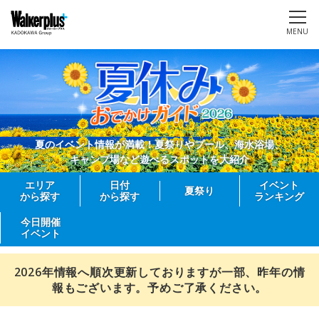
MENU
夏のイベント情報が満載！夏祭りやプール、海水浴場、
キャンプ場など遊べるスポットを大紹介
エリア
日付
イベント
夏祭り
から探す
から探す
ランキング
今日開催
イベント
2026年情報へ順次更新しておりますが一部、昨年の情
報もございます。予めご了承ください。