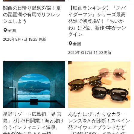
関西の日帰り温泉37選！夏
【映画ランキング】『スパ
の琵琶湖や有馬でリフレッ
イダーマン』シリーズ最高
シュしよう
発進で初登場V！『ちいか
わ』は2位、新作3本がラン
全国
クイン
2026年8月7日 18:25
更新
全国
2026年8月7日 11:00
更新
星野リゾート広島初「界 宮
あなたにぴったりなカラー
島」7月23日開業！海と溶け
レンズをAIが診断！スペイン
合うインフィニティ温泉、
発アイウェアブランドなど
全54室から島々を一望
「OWNDAYS」イチオシの