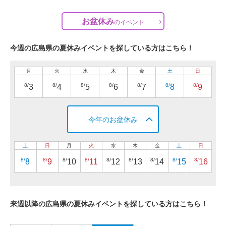
お盆休み
の
イベント
今週の広島県の夏休みイベントを探している方はこちら！
月
火
水
木
金
土
日
8/
8/
8/
8/
8/
8/
8/
3
4
5
6
7
8
9
今年のお盆休み
土
日
月
火
水
木
金
土
日
8/
8/
8/
8/
8/
8/
8/
8/
8/
8
9
10
11
12
13
14
15
16
来週以降の広島県の夏休みイベントを探している方はこちら！