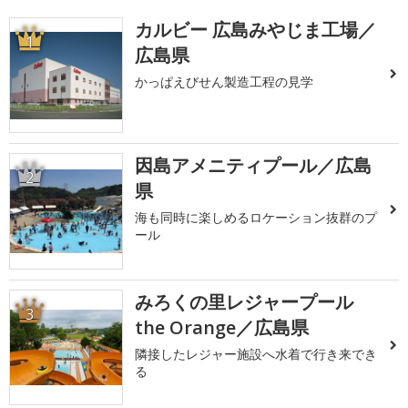
カルビー 広島みやじま工場／
1
広島県
かっぱえびせん製造工程の見学
因島アメニティプール／広島
2
県
海も同時に楽しめるロケーション抜群のプ
ール
みろくの里レジャープール
3
the Orange／広島県
隣接したレジャー施設へ水着で行き来でき
る