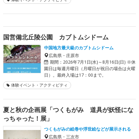
国営備北丘陵公園 カブトムシドーム
中国地方最大級のカブトムシドーム
広島県・庄原市
期間：
2026年7月1日(水)～8月16日(日) ※休
園日は毎週月曜日（月曜日が祝日の場合は火曜
日）。最終入場は17：00まで。
体験イベント・アクティビティ
夏と秋の企画展「つくもがみ 道具が妖怪にな
っちゃった！展」
つくもがみの絵巻や浮世絵などが展示される
広島県・三次市