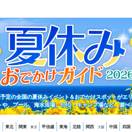
開催予定の全国の夏休みイベント＆おでかけスポットがエ
トや、プール、海水浴場、BBQ・キャンプ場など、遊べ
道
東北
関東
甲信越
東海
北陸
関西
中国
四国
東京
大阪