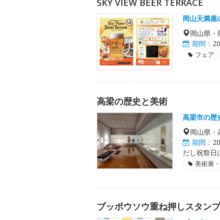
SKY VIEW BEER TERRACE
岡山天満屋
岡山県・
期間：
2
フェア
高梁の歴史と美術
高梁市の歴
岡山県・
期間：
2
だし祝祭日
美術展
ブッポウソウ重ね押しスタン