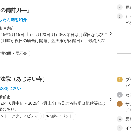
児
4
町の備前刀―」
わ
5
した刀剣を紹介
ペ
瀬戸内市
026年5月16日(土)～7月20日(月) ※休館日は月曜日ならびに
（月曜が祝日の場合は開館、翌火曜が休館日）。最終入館
・博物展・展示会
西法院（あじさい寺）
ブ
1
パ
株のあじさい
た
2
備前市
026年6月中旬～2026年7月上旬 ※見ごろ時期は気候等によ
サ
3
場合あり。
／
ベント・アクティビティ
無料イベント
児
4
イ
5