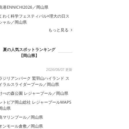
島港ENNICHI2026／岡山県
くわく科学フェスティバル×理大の日ス
シャル／岡山県
もっと見る
夏の人気スポットランキング
【岡山県】
2026/08/07 更新
ラジリアンパーク 鷲羽山ハイランド ス
イラルスライダープール／岡山県
けべの森公園 レジャープール／岡山県
ントピア岡山総社 レジャープールWAPS
岡山県
島マリンプール／岡山県
オンモール倉敷／岡山県