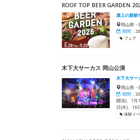
ROOF TOP BEER GARDEN 20
屋上の新鮮
岡山県・
期間：
2
フェア
木下大サーカス 岡山公演
木下大サー
岡山県・
期間：
2
開演)、7月1
日(水)、16日
体験イ