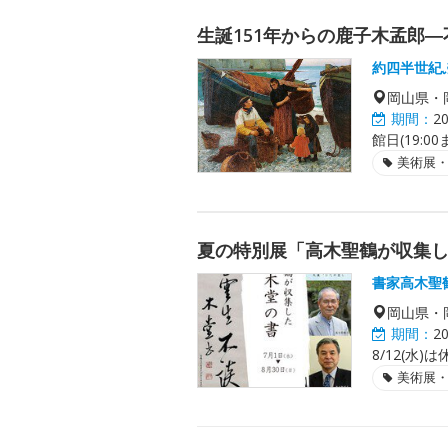
生誕151年からの鹿子木孟郎
約四半世紀
岡山県・
期間：
2
館日(19:
美術展
夏の特別展「高木聖鶴が収集
書家高木聖
岡山県・
期間：
2
8/12(水
美術展