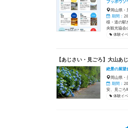
ブッポウソ
岡山県・
期間：
2
様・道の駅
央観光協会
体験イ
【あじさい・見ごろ】大山あ
絶景の展望
岡山県・
期間：
2
安、見ごろ
体験イ