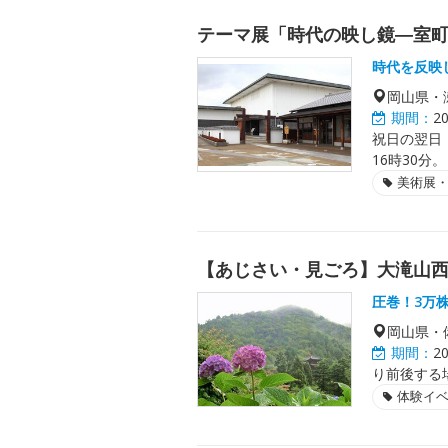
テーマ展「時代の映し鏡―室
時代を反映
岡山県・
期間：
2
祝日の翌日
16時30分。
美術展
【あじさい・見ごろ】大滝山
圧巻！3万
岡山県・
期間：
2
り前後する
体験イ