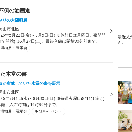
―不倒の油画道
ぶりの大回顧展
岡山市北区
026年5月22日(金)～7月5日(日) ※休館日は月曜日。夜間開
最近見
00まで開館)は6月27日(土)。最終入館は閉館30分前まで。
ん。
・博物展・展示会
した木堂の書」
鶴が所蔵していた木堂の書を展示
岡山市北区
026年7月1日(水)～8月30日(日) ※毎週火曜日(8/11は除く)、
)は休館。入館時間は16時30分まで。
・博物展・展示会
無料イベント