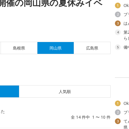
(金)開催の岡山県の夏休みイベ
O
1
ブ
2
は
3
第
4
ら
備
5
島根県
岡山県
広島県
人気順
O
1
した
ブ
2
全 14 件中 1 〜 10 件
て
3
県