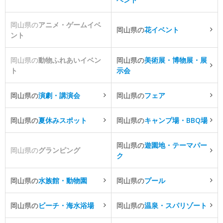
岡山県の
アニメ・ゲームイベ
岡山県の
花イベント
ント
岡山県の
動物ふれあいイベン
岡山県の
美術展・博物展・展
ト
示会
岡山県の
演劇・講演会
岡山県の
フェア
岡山県の
夏休みスポット
岡山県の
キャンプ場・BBQ場
岡山県の
遊園地・テーマパー
岡山県の
グランピング
ク
岡山県の
水族館・動物園
岡山県の
プール
岡山県の
ビーチ・海水浴場
岡山県の
温泉・スパリゾート