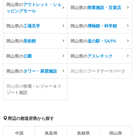
岡山県の
アウトレット・ショ
岡山県の
商業施設・百貨店
ッピングモール
岡山県の
工場見学
岡山県の
博物館・科学館
岡山県の
美術館
岡山県の
道の駅・SA/PA
岡山県の
公園
岡山県の
アスレチック
岡山県の
タワー・展望施設
岡山県の
フードテーマパーク
岡山県の
牧場・レジャー＆リ
ゾート施設
周辺の都道府県から探す
中国
鳥取県
島根県
岡山県