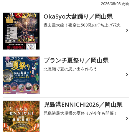
2026/08/08 更新
OkaSyo大盆踊り／岡山県
1
過去最大級！夜空に500発の打ち上げ花火
ブランチ夏祭り／岡山県
2
北長瀬で夏の思い出を作ろう
児島港ENNICHI2026／岡山県
3
児島港最大規模の夏祭りが今年も開催！