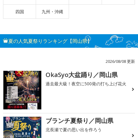
四国
九州・沖縄
夏の人気夏祭りランキング【岡山県】
2026/08/08 更新
OkaSyo大盆踊り／岡山県
1
過去最大級！夜空に500発の打ち上げ花火
ブランチ夏祭り／岡山県
2
北長瀬で夏の思い出を作ろう