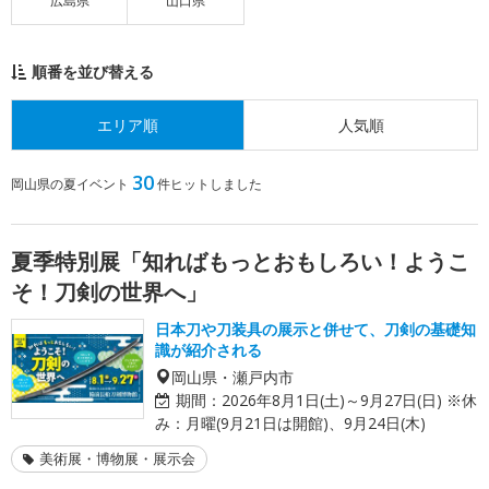
広島県
山口県
順番を並び替える
エリア順
人気順
30
岡山県の夏イベント
件ヒットしました
夏季特別展「知ればもっとおもしろい！ようこ
そ！刀剣の世界へ」
日本刀や刀装具の展示と併せて、刀剣の基礎知
識が紹介される
岡山県・瀬戸内市
期間：
2026年8月1日(土)～9月27日(日) ※休
み：月曜(9月21日は開館)、9月24日(木)
美術展・博物展・展示会