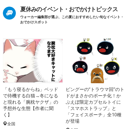
夏休みのイベント・おでかけトピックス
ウォーカー編集部が選ぶ、この夏におすすめしたい旬なイベント・
おでかけスポット
「もう寝るからね」ベッド
ピングーの“トラウマ回”のト
で待機する白猫→冬になる
ドがまさかのポーチ化！か
と現れる「腕枕ヤクザ」の
ぷえぼ限定カプセルトイに
予想外な生態【作者に聞
「スマホストラップ」と
く】
「フェイスポーチ」全10種
が登場
全国