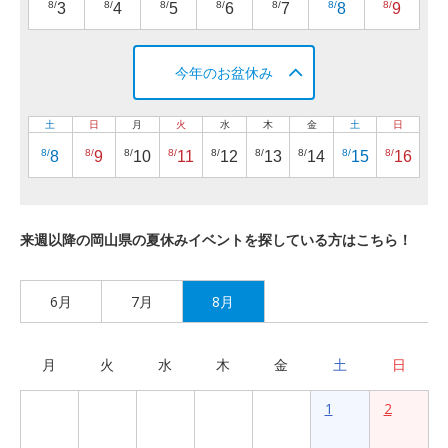
8/
8/
8/
8/
8/
8/
8/
3
4
5
6
7
8
9
今年のお盆休み
土
日
月
火
水
木
金
土
日
8/
8/
8/
8/
8/
8/
8/
8/
8/
8
9
10
11
12
13
14
15
16
来週以降の岡山県の夏休みイベントを探している方はこちら！
6月
7月
8月
月
火
水
木
金
土
日
1
2