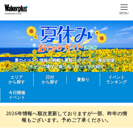
MENU
夏のイベント情報が満載！夏祭りやプール、海水浴場、
キャンプ場など遊べるスポットを大紹介
エリア
日付
イベント
夏祭り
から探す
から探す
ランキング
今日開催
イベント
2026年情報へ順次更新しておりますが一部、昨年の情
報もございます。予めご了承ください。