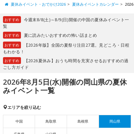
夏休みイベント・おでかけ2026
夏休みイベントカレンダー
20
今週末8/8(土)～8/9(日)開催の中国の夏休みイベント一
おすすめ
覧
夏に読みたいおすすめの怖い話まとめ
おすすめ
【2026年版】全国の夏祭り注目27選。見どころ・日程
おすすめ
もわかる！
【2026夏休み】おうち時間を充実させるおすすめの過
おすすめ
ごし方ガイド
2026年8月5日(水)開催の岡山県の夏休
みイベント一覧
エリアを絞り込む
中国
鳥取県
島根県
岡山県