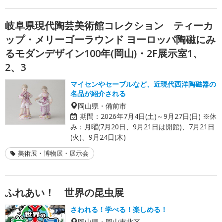
岐阜県現代陶芸美術館コレクション ティーカ
ップ・メリーゴーラウンド ヨーロッパ陶磁にみ
るモダンデザイン100年(岡山)・2F展示室1、
2、3
マイセンやセーブルなど、近現代西洋陶磁器の
名品が紹介される
岡山県・備前市
期間：
2026年7月4日(土)～9月27日(日) ※休
み：月曜(7月20日、9月21日は開館)、7月21日
(火)、9月24日(木)
美術展・博物展・展示会
ふれあい！ 世界の昆虫展
さわれる！学べる！楽しめる！
岡山県・岡山市北区