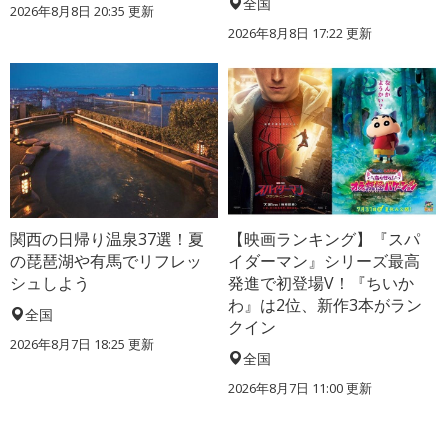
全国
2026年8月8日 20:35
更新
2026年8月8日 17:22
更新
関西の日帰り温泉37選！夏
【映画ランキング】『スパ
の琵琶湖や有馬でリフレッ
イダーマン』シリーズ最高
シュしよう
発進で初登場V！『ちいか
わ』は2位、新作3本がラン
全国
クイン
2026年8月7日 18:25
更新
全国
2026年8月7日 11:00
更新