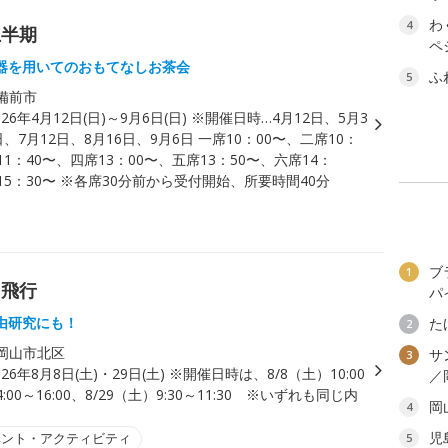
わ
4
上半期
ペ
器を用いてのおもてなしお茶会
ふ
5
備前市
026年4月12日(日)～9月6日(日) ※開催日時…4月12日、5月3
日、7月12日、8月16日、9月6日 一席10：00〜、二席10：
11：40〜、四席13：00〜、五席13：50〜、六席14：
15：30〜 ※各席30分前から受付開始、所要時間40分
ブ
1
と飛行
パ
由研究にも！
た
2
岡山市北区
サ
3
026年8月8日(土)・29日(土) ※開催日時は、8/8（土）10:00
／
14:00～16:00、8/29（土）9:30～11:30 ※いずれも同じ内
岡
4
児
ベント・アクティビティ
5