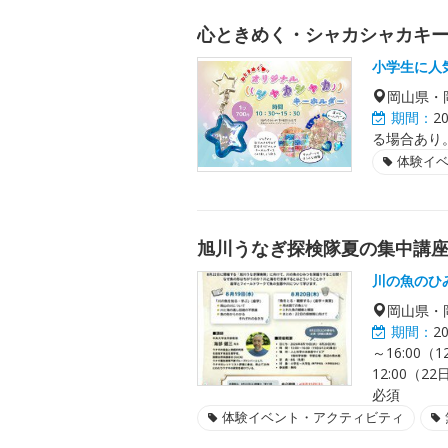
心ときめく・シャカシャカキ
小学生に人
岡山県・
期間：
2
る場合あり
体験イ
旭川うなぎ探検隊夏の集中講
川の魚のひ
岡山県・
期間：
2
～16:00（1
12:00（
必須
体験イベント・アクティビティ