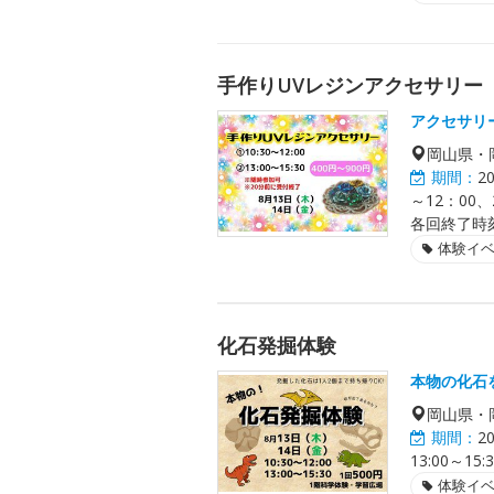
手作りUVレジンアクセサリー
アクセサリ
岡山県・
期間：
2
～12：00
各回終了時
体験イ
化石発掘体験
本物の化石
岡山県・
期間：
2
13:00～
体験イ