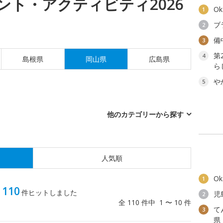
ント・アクティビティ2026
O
1
ブ
2
備
3
第
4
島根県
岡山県
広島県
ら
や
5
他のカテゴリーから探す
人気順
O
1
110
ィ
件ヒットしました
児
2
全 110 件中 1 〜 10 件
て
3
県