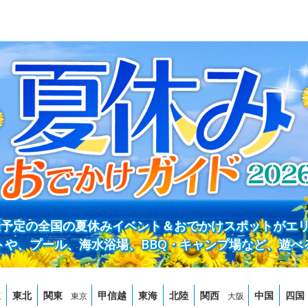
開催予定の全国の夏休みイベント＆おでかけスポットがエ
トや、プール、海水浴場、BBQ・キャンプ場など、遊べ
道
東北
関東
甲信越
東海
北陸
関西
中国
四国
東京
大阪