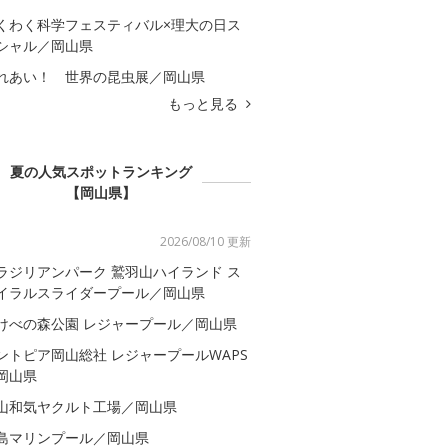
くわく科学フェスティバル×理大の日ス
シャル／岡山県
れあい！ 世界の昆虫展／岡山県
もっと見る
夏の人気スポットランキング
【岡山県】
2026/08/10 更新
ラジリアンパーク 鷲羽山ハイランド ス
イラルスライダープール／岡山県
けべの森公園 レジャープール／岡山県
ントピア岡山総社 レジャープールWAPS
岡山県
山和気ヤクルト工場／岡山県
島マリンプール／岡山県