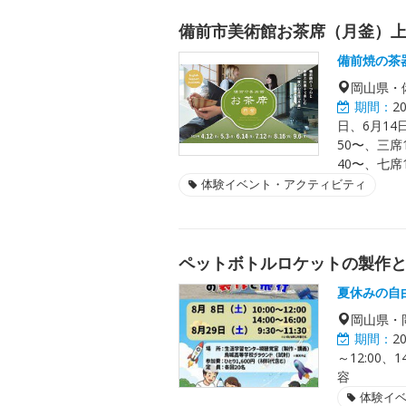
備前市美術館お茶席（月釜）
備前焼の茶
岡山県・
期間：
2
日、6月14
50〜、三席
40〜、七席
体験イベント・アクティビティ
ペットボトルロケットの製作
夏休みの自
岡山県・
期間：
2
～12:00、
容
体験イ