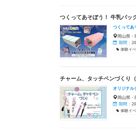
つくってあそぼう！ 牛乳パッ
つくってあ
岡山県・
期間：
2
体験イ
チャーム、タッチペンづくり（
オリジナル
岡山県・
期間：
2
体験イ