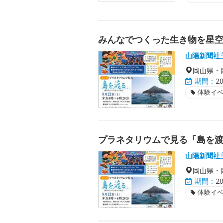
みんなでつくった生き物を星
山陽新聞社
岡山県・
期間：
2
体験イ
プラネタリウムで見る「島を
山陽新聞社
岡山県・
期間：
2
体験イ