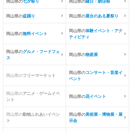
岡山県の
七夕祭り
岡山県の
縁日・納涼祭
岡山県の
盆踊り
岡山県の
屋台のある夏祭り
岡山県の
体験イベント・アク
岡山県の
無料イベント
ティビティ
岡山県の
グルメ・フードフェ
岡山県の
物産展
ス
岡山県の
コンサート・音楽イ
岡山県の
フリーマーケット
ベント
岡山県の
アニメ・ゲームイベ
岡山県の
花イベント
ント
岡山県の
動物ふれあいイベン
岡山県の
美術展・博物展・展
ト
示会