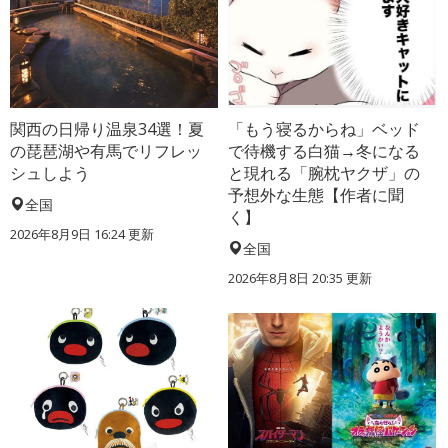
関西の日帰り温泉34選！夏
「もう寝るからね」ベッド
の琵琶湖や有馬でリフレッ
で待機する白猫→冬になる
シュしよう
と現れる「腕枕ヤクザ」の
予想外な生態【作者に聞
全国
く】
2026年8月9日 16:24
更新
全国
2026年8月8日 20:35
更新