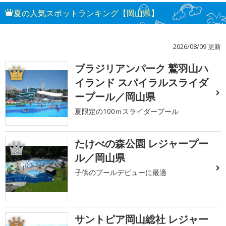
夏の人気スポットランキング【岡山県】
2026/08/09 更新
ブラジリアンパーク 鷲羽山ハ
1
イランド スパイラルスライダ
ープール／岡山県
夏限定の100ｍスライダープール
たけべの森公園 レジャープー
2
ル／岡山県
子供のプールデビューに最適
サントピア岡山総社 レジャー
3