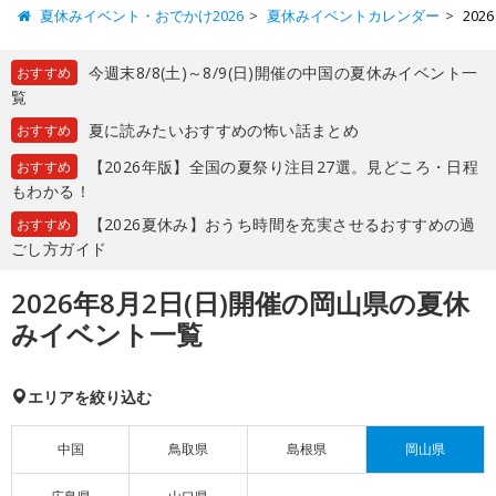
夏休みイベント・おでかけ2026
夏休みイベントカレンダー
20
今週末8/8(土)～8/9(日)開催の中国の夏休みイベント一
おすすめ
覧
夏に読みたいおすすめの怖い話まとめ
おすすめ
【2026年版】全国の夏祭り注目27選。見どころ・日程
おすすめ
もわかる！
【2026夏休み】おうち時間を充実させるおすすめの過
おすすめ
ごし方ガイド
2026年8月2日(日)開催の岡山県の夏休
みイベント一覧
エリアを絞り込む
中国
鳥取県
島根県
岡山県