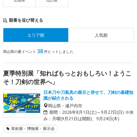
広島県
山口県
順番を並び替える
エリア順
人気順
38
岡山県の夏イベント
件ヒットしました
夏季特別展「知ればもっとおもしろい！ようこ
そ！刀剣の世界へ」
日本刀や刀装具の展示と併せて、刀剣の基礎知
識が紹介される
岡山県・瀬戸内市
期間：
2026年8月1日(土)～9月27日(日) ※休
み：月曜(9月21日は開館)、9月24日(木)
美術展・博物展・展示会