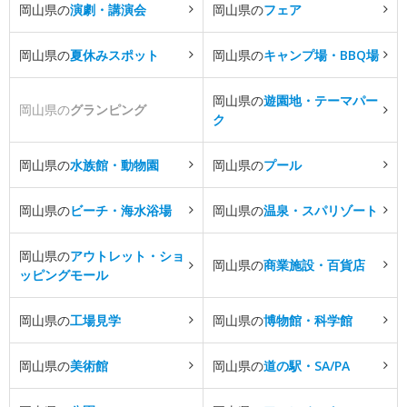
岡山県の
演劇・講演会
岡山県の
フェア
岡山県の
夏休みスポット
岡山県の
キャンプ場・BBQ場
岡山県の
遊園地・テーマパー
岡山県の
グランピング
ク
岡山県の
水族館・動物園
岡山県の
プール
岡山県の
ビーチ・海水浴場
岡山県の
温泉・スパリゾート
岡山県の
アウトレット・ショ
岡山県の
商業施設・百貨店
ッピングモール
岡山県の
工場見学
岡山県の
博物館・科学館
岡山県の
美術館
岡山県の
道の駅・SA/PA