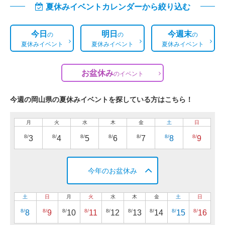
夏休みイベントカレンダーから絞り込む
今日
明日
今週末
の
の
の
夏休みイベント
夏休みイベント
夏休みイベント
お盆休み
の
イベント
今週の岡山県の夏休みイベントを探している方はこちら！
月
火
水
木
金
土
日
8/
8/
8/
8/
8/
8/
8/
3
4
5
6
7
8
9
今年のお盆休み
土
日
月
火
水
木
金
土
日
8/
8/
8/
8/
8/
8/
8/
8/
8/
8
9
10
11
12
13
14
15
16