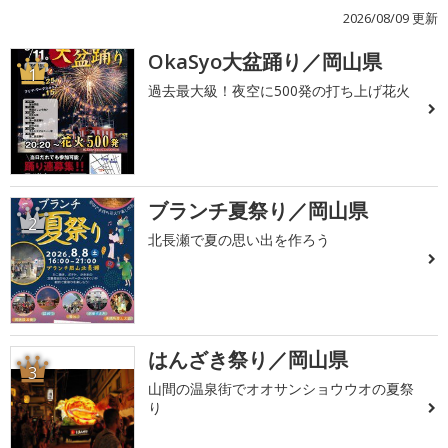
2026/08/09 更新
OkaSyo大盆踊り／岡山県
1
過去最大級！夜空に500発の打ち上げ花火
ブランチ夏祭り／岡山県
2
北長瀬で夏の思い出を作ろう
はんざき祭り／岡山県
3
山間の温泉街でオオサンショウウオの夏祭
り