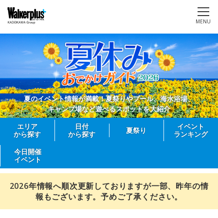
MENU
夏のイベント情報が満載！夏祭りやプール、海水浴場、
キャンプ場など遊べるスポットを大紹介
エリア
日付
イベント
夏祭り
から探す
から探す
ランキング
今日開催
イベント
2026年情報へ順次更新しておりますが一部、昨年の情
報もございます。予めご了承ください。