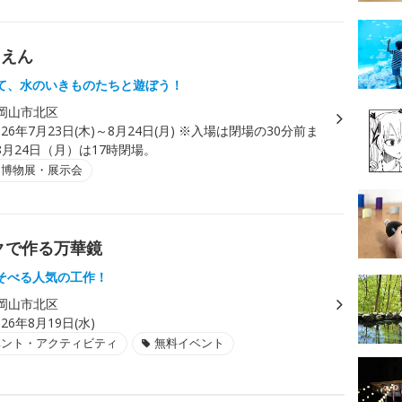
くえん
て、水のいきものたちと遊ぼう！
岡山市北区
026年7月23日(木)～8月24日(月) ※入場は閉場の30分前ま
月24日（月）は17時閉場。
・博物展・展示会
クで作る万華鏡
そべる人気の工作！
岡山市北区
026年8月19日(水)
ベント・アクティビティ
無料イベント