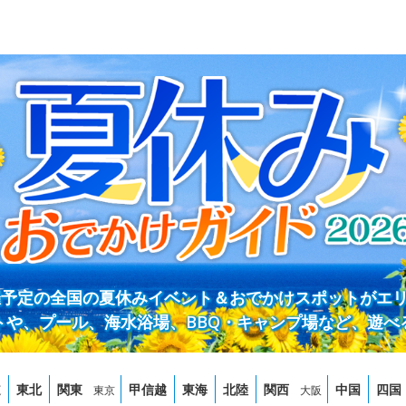
開催予定の全国の夏休みイベント＆おでかけスポットがエ
トや、プール、海水浴場、BBQ・キャンプ場など、遊べ
道
東北
関東
甲信越
東海
北陸
関西
中国
四国
東京
大阪