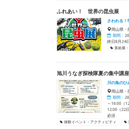
ふれあい！ 世界の昆虫展
さわれる！
岡山県・
期間：
2
終日8月24
美術展
旭川うなぎ探検隊夏の集中講
川の魚のひ
岡山県・
期間：
2
～16:00（1
12:00（
必須
体験イベント・アクティビティ