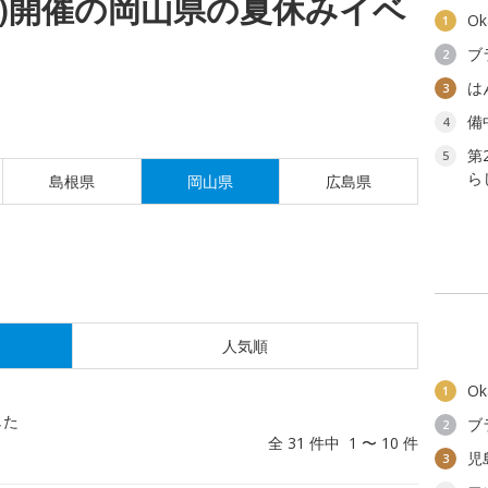
(水)開催の岡山県の夏休みイベ
O
1
ブ
2
は
3
備
4
第
5
ら
島根県
岡山県
広島県
人気順
O
1
した
ブ
2
全 31 件中 1 〜 10 件
児
3