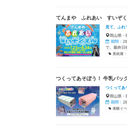
てんまや ふれあい すいぞ
見て、ふれ
岡山県・
期間：
2
で。最終日8
美術展
つくってあそぼう！ 牛乳パッ
つくってあ
岡山県・
期間：
2
体験イ