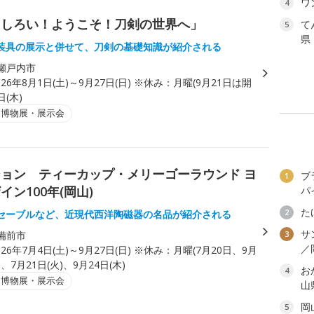
ワ
4
もしろい！ようこそ！刀剣の世界へ」
て
5
県
装具の展示と併せて、刀剣の基礎知識が紹介される
瀬戸内市
026年8月1日(土)～9月27日(日) ※休み：月曜(9月21日は開
日(木)
・博物展・展示会
ョン ティーカップ・メリーゴーラウンド ヨ
ブ
1
ン100年(岡山)
パ
た
2
セーブルなど、近現代西洋陶磁器の名品が紹介される
サ
備前市
3
／
026年7月4日(土)～9月27日(日) ※休み：月曜(7月20日、9月
、7月21日(火)、9月24日(木)
お
4
・博物展・展示会
山
岡
5