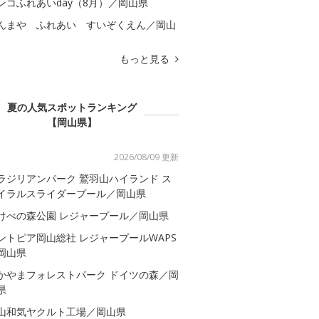
ンコふれあいday（8月）／岡山県
んまや ふれあい すいぞくえん／岡山
もっと見る
夏の人気スポットランキング
【岡山県】
2026/08/09 更新
ラジリアンパーク 鷲羽山ハイランド ス
イラルスライダープール／岡山県
けべの森公園 レジャープール／岡山県
ントピア岡山総社 レジャープールWAPS
岡山県
かやまフォレストパーク ドイツの森／岡
県
山和気ヤクルト工場／岡山県