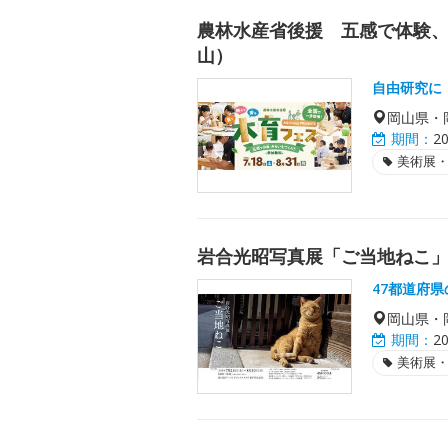
農林水産省後援 五感で体験、
山）
自由研究に
岡山県・
期間：
2
美術展
岩合光昭写真展「ご当地ねこ
47都道府
岡山県・
期間：
2
美術展