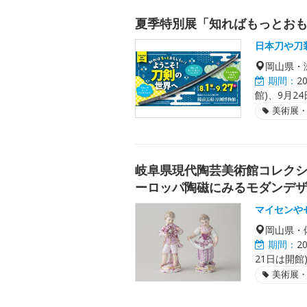
夏季特別展「知ればもっとお
日本刀や刀
岡山県・
期間：
2
館)、9月24
美術展
岐阜県現代陶芸美術館コレクシ
ーロッパ陶磁にみるモダンデザイ
マイセンや
岡山県・
期間：
2
21日は開館)
美術展