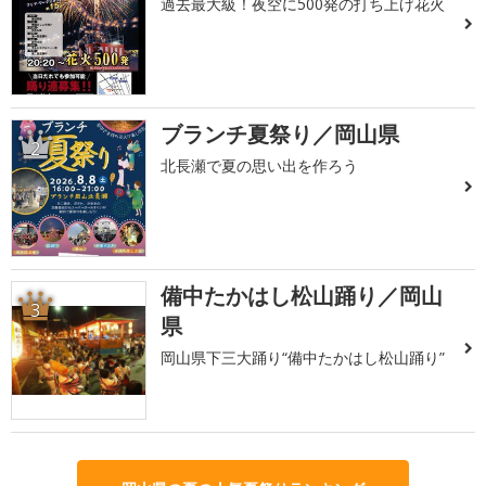
過去最大級！夜空に500発の打ち上げ花火
ブランチ夏祭り／岡山県
2
北長瀬で夏の思い出を作ろう
備中たかはし松山踊り／岡山
3
県
岡山県下三大踊り“備中たかはし松山踊り”