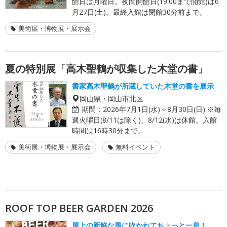
館日は月曜日。夜間開館日(19:00まで開館)は6
月27日(土)。最終入館は閉館30分前まで。
美術展・博物展・展示会
夏の特別展「高木聖鶴が収集した木堂の書」
書家高木聖鶴が所蔵していた木堂の書を展示
岡山県・岡山市北区
期間：
2026年7月1日(水)～8月30日(日) ※毎
週火曜日(8/11は除く)、8/12(水)は休館。入館
時間は16時30分まで。
美術展・博物展・展示会
無料イベント
ROOF TOP BEER GARDEN 2026
屋上の新鮮な風に吹かれてちょっと一息！