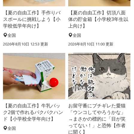
【夏の自由工作】手作りバ
【夏の自由工作】切頂八面
スボールに挑戦しよう【小
体の貯金箱【小学校3年生以
学校低学年向け】
上向け】
全国
全国
2026年8月10日 12:53
更新
2026年8月10日 11:00
更新
【夏の自由工作】牛乳パッ
お留守番にブチギレた愛猫
ク2個で作れるパクパクハン
「ウンコしてやろうかな」
ド【小学校全学年向け】
→まさかの標的に「目が笑
ってない！」と恐怖【作者
全国
に聞く】