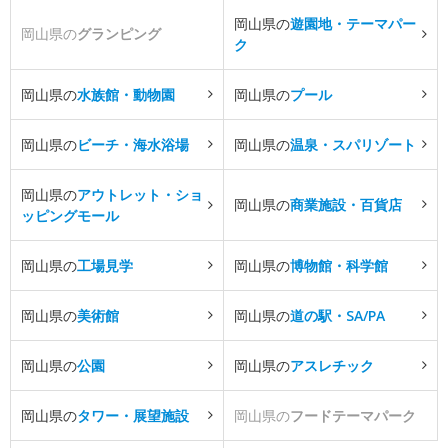
岡山県の
遊園地・テーマパー
岡山県の
グランピング
ク
岡山県の
水族館・動物園
岡山県の
プール
岡山県の
ビーチ・海水浴場
岡山県の
温泉・スパリゾート
岡山県の
アウトレット・ショ
岡山県の
商業施設・百貨店
ッピングモール
岡山県の
工場見学
岡山県の
博物館・科学館
岡山県の
美術館
岡山県の
道の駅・SA/PA
岡山県の
公園
岡山県の
アスレチック
岡山県の
タワー・展望施設
岡山県の
フードテーマパーク