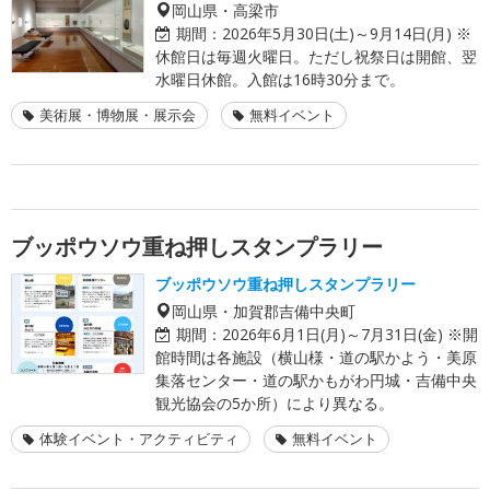
岡山県・高梁市
期間：
2026年5月30日(土)～9月14日(月) ※
休館日は毎週火曜日。ただし祝祭日は開館、翌
水曜日休館。入館は16時30分まで。
美術展・博物展・展示会
無料イベント
ブッポウソウ重ね押しスタンプラリー
ブッポウソウ重ね押しスタンプラリー
岡山県・加賀郡吉備中央町
期間：
2026年6月1日(月)～7月31日(金) ※開
館時間は各施設（横山様・道の駅かよう・美原
集落センター・道の駅かもがわ円城・吉備中央
観光協会の5か所）により異なる。
体験イベント・アクティビティ
無料イベント