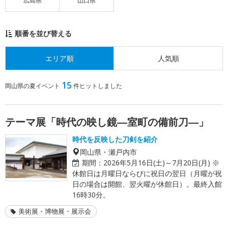
広島県
山口県
順番を並び替える
エリア順
人気順
15
岡山県の夏イベント
件ヒットしました
テーマ展「時代の映し鏡―室町の備前刀―」
時代を反映した刀剣を紹介
岡山県・瀬戸内市
期間：
2026年5月16日(土)～7月20日(月) ※
休館日は月曜日ならびに祝日の翌日（月曜が祝
日の場合は開館、翌火曜が休館日）。最終入館
16時30分。
美術展・博物展・展示会