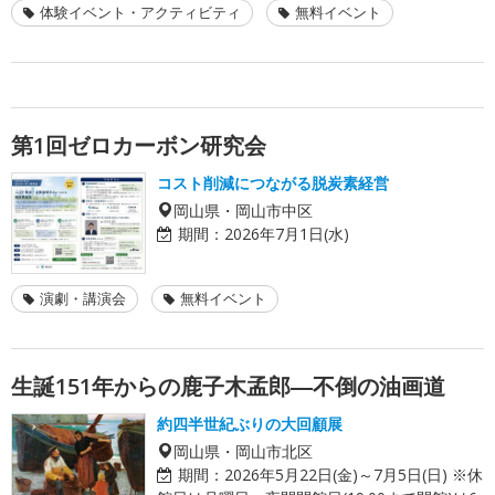
体験イベント・アクティビティ
無料イベント
第1回ゼロカーボン研究会
コスト削減につながる脱炭素経営
岡山県・岡山市中区
期間：
2026年7月1日(水)
演劇・講演会
無料イベント
生誕151年からの鹿子木孟郎―不倒の油画道
約四半世紀ぶりの大回顧展
岡山県・岡山市北区
期間：
2026年5月22日(金)～7月5日(日) ※休