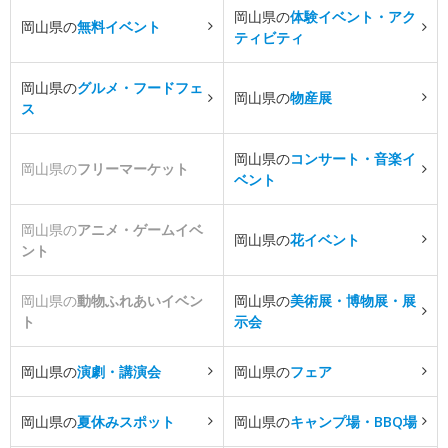
岡山県の
体験イベント・アク
岡山県の
無料イベント
ティビティ
岡山県の
グルメ・フードフェ
岡山県の
物産展
ス
岡山県の
コンサート・音楽イ
岡山県の
フリーマーケット
ベント
岡山県の
アニメ・ゲームイベ
岡山県の
花イベント
ント
岡山県の
動物ふれあいイベン
岡山県の
美術展・博物展・展
ト
示会
岡山県の
演劇・講演会
岡山県の
フェア
岡山県の
夏休みスポット
岡山県の
キャンプ場・BBQ場