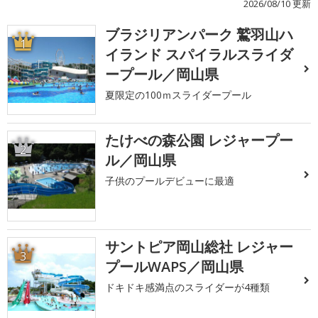
2026/08/10 更新
ブラジリアンパーク 鷲羽山ハ
1
イランド スパイラルスライダ
ープール／岡山県
夏限定の100ｍスライダープール
たけべの森公園 レジャープー
2
ル／岡山県
子供のプールデビューに最適
サントピア岡山総社 レジャー
3
プールWAPS／岡山県
ドキドキ感満点のスライダーが4種類