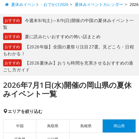
夏休みイベント・おでかけ2026
夏休みイベントカレンダー
20
今週末8/8(土)～8/9(日)開催の中国の夏休みイベント一
おすすめ
覧
夏に読みたいおすすめの怖い話まとめ
おすすめ
【2026年版】全国の夏祭り注目27選。見どころ・日程
おすすめ
もわかる！
【2026夏休み】おうち時間を充実させるおすすめの過
おすすめ
ごし方ガイド
2026年7月1日(水)開催の岡山県の夏休
みイベント一覧
エリアを絞り込む
中国
鳥取県
島根県
岡山県