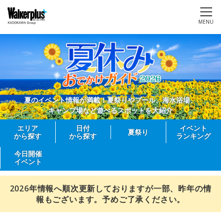
MENU
夏のイベント情報が満載！夏祭りやプール、海水浴場、
キャンプ場など遊べるスポットを大紹介
エリア
日付
イベント
夏祭り
から探す
から探す
ランキング
今日開催
イベント
2026年情報へ順次更新しておりますが一部、昨年の情
報もございます。予めご了承ください。