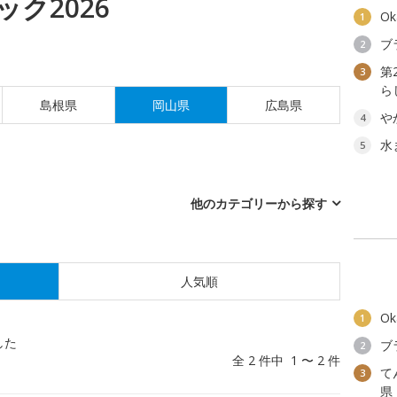
ク2026
O
1
ブ
2
第
3
ら
島根県
岡山県
広島県
や
4
水
5
他のカテゴリーから探す
人気順
O
1
した
ブ
2
全 2 件中 1 〜 2 件
て
3
県