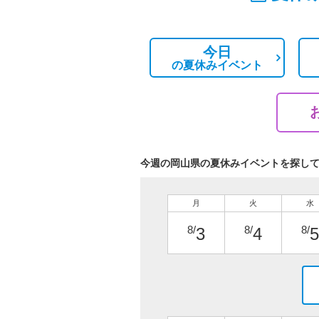
今日
の
夏休みイベント
今週の岡山県の夏休みイベントを探し
月
火
水
8/
8/
8/
3
4
5