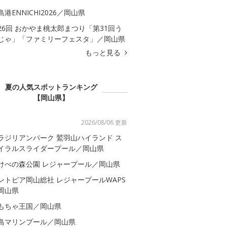
島港ENNICHI2026／岡山県
26回 おかやま桃太郎まつり「第31回う
じゃ」「ファミリーフェスタ」／岡山県
もっと見る
夏の人気スポットランキング
【岡山県】
2026/08/06 更新
ラジリアンパーク 鷲羽山ハイランド ス
イラルスライダープール／岡山県
けべの森公園 レジャープール／岡山県
ントピア岡山総社 レジャープールWAPS
岡山県
もちゃ王国／岡山県
島マリンプール／岡山県