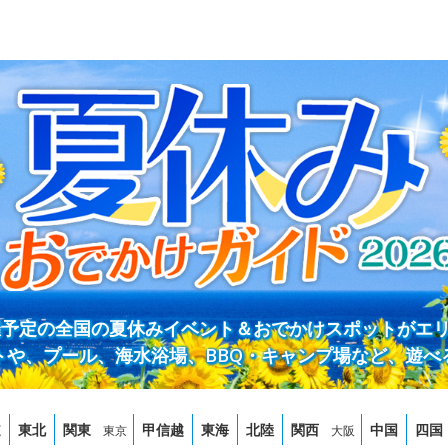
開催予定の全国の夏休みイベント＆おでかけスポットがエ
トや、プール、海水浴場、BBQ・キャンプ場など、遊べ
道
東北
関東
甲信越
東海
北陸
関西
中国
四国
東京
大阪