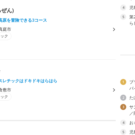
児
4
るぜん)
第
5
高原を冒険できる3コース
ら
真庭市
チック
場
スレチックはドキドキはらはら
ブ
1
パ
倉敷市
チック
た
2
サ
3
／
お
4
児
5