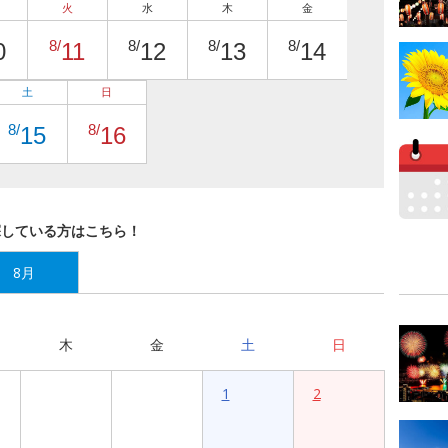
火
水
木
金
8/
8/
8/
8/
0
11
12
13
14
土
日
8/
8/
15
16
探している方はこちら！
8月
木
金
土
日
1
2