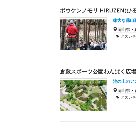
ボウケンノモリ HIRUZEN(ひ
雄大な蒜山
岡山県・
アスレ
倉敷スポーツ公園わんぱく広
池の上のア
岡山県・
アスレ