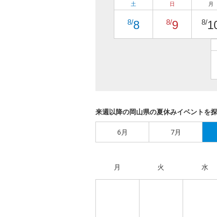
土
日
月
8/
8/
8/
8
9
1
来週以降の岡山県の夏休みイベントを
6月
7月
月
火
水