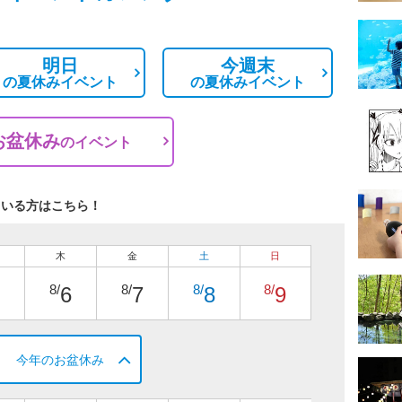
明日
今週末
の
夏休みイベント
の
夏休みイベント
お盆休み
の
イベント
ている方はこちら！
木
金
土
日
8/
8/
8/
8/
6
7
8
9
今年のお盆休み