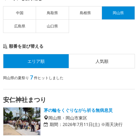
中国
鳥取県
島根県
岡山県
広島県
山口県
順番を並び替える
エリア順
人気順
7
岡山県の夏祭り
件ヒットしました
安仁神社まつり
茅の輪をくぐりながら祈る無病息災
岡山県・岡山市東区
期間：
2026年7月11日(土) ※雨天決行