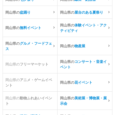
岡山県の
盆踊り
岡山県の
屋台のある夏祭り
岡山県の
体験イベント・アク
岡山県の
無料イベント
ティビティ
岡山県の
グルメ・フードフェ
岡山県の
物産展
ス
岡山県の
コンサート・音楽イ
岡山県の
フリーマーケット
ベント
岡山県の
アニメ・ゲームイベ
岡山県の
花イベント
ント
岡山県の
動物ふれあいイベン
岡山県の
美術展・博物展・展
ト
示会