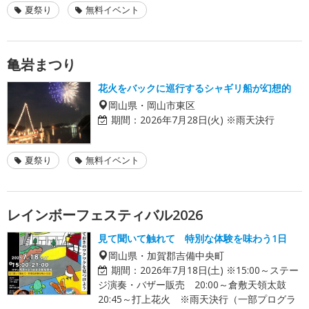
夏祭り
無料イベント
亀岩まつり
花火をバックに巡行するシャギリ船が幻想的
岡山県・岡山市東区
期間：
2026年7月28日(火) ※雨天決行
夏祭り
無料イベント
レインボーフェスティバル2026
見て聞いて触れて 特別な体験を味わう1日
岡山県・加賀郡吉備中央町
期間：
2026年7月18日(土) ※15:00～ステー
ジ演奏・バザー販売 20:00～倉敷天領太鼓
20:45～打上花火 ※雨天決行（一部プログラ