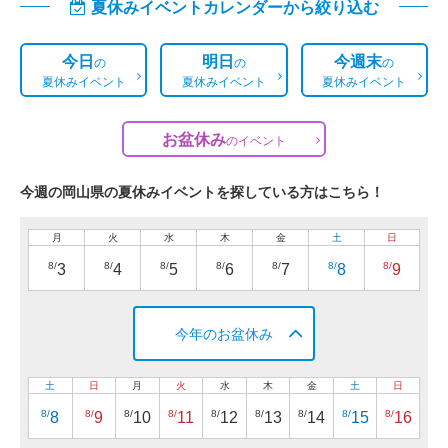
夏休みイベントカレンダーから絞り込む
今日
明日
今週末
の
の
の
夏休みイベント
夏休みイベント
夏休みイベント
お盆休み
の
イベント
今週の岡山県の夏休みイベントを探している方はこちら！
月
火
水
木
金
土
日
8/
8/
8/
8/
8/
8/
8/
3
4
5
6
7
8
9
今年のお盆休み
土
日
月
火
水
木
金
土
日
8/
8/
8/
8/
8/
8/
8/
8/
8/
8
9
10
11
12
13
14
15
16