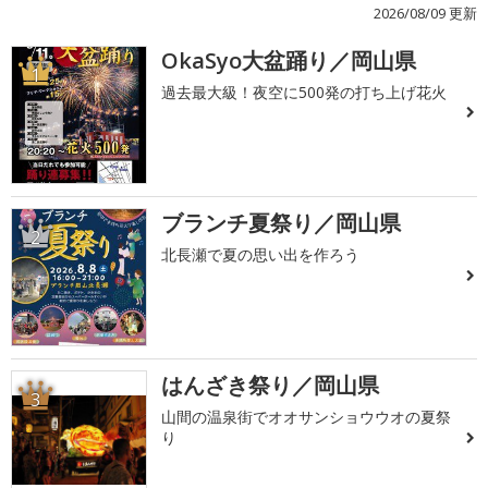
2026/08/09 更新
OkaSyo大盆踊り／岡山県
1
過去最大級！夜空に500発の打ち上げ花火
ブランチ夏祭り／岡山県
2
北長瀬で夏の思い出を作ろう
はんざき祭り／岡山県
3
山間の温泉街でオオサンショウウオの夏祭
り