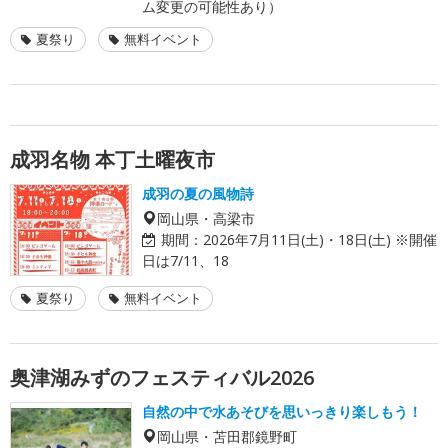
ム変更の可能性あり）
夏祭り
無料イベント
成羽名物 本丁土曜夜市
成羽の夏の風物詩
岡山県・高梁市
期間：
2026年7月11日(土)・18日(土) ※開催
日は7/11、18
夏祭り
無料イベント
奥津湖みずのフェスティバル2026
自然の中で水あそびを思いっきり楽しもう！
岡山県・苫田郡鏡野町