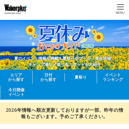
MENU
夏のイベント情報が満載！夏祭りやプール、海水浴場、
キャンプ場など遊べるスポットを大紹介
エリア
日付
イベント
夏祭り
から探す
から探す
ランキング
今日開催
イベント
2026年情報へ順次更新しておりますが一部、昨年の情
報もございます。予めご了承ください。