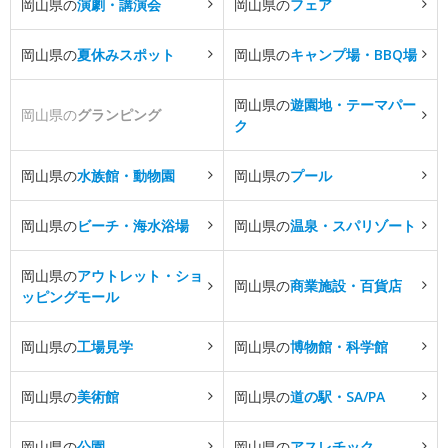
岡山県の
演劇・講演会
岡山県の
フェア
岡山県の
夏休みスポット
岡山県の
キャンプ場・BBQ場
岡山県の
遊園地・テーマパー
岡山県の
グランピング
ク
岡山県の
水族館・動物園
岡山県の
プール
岡山県の
ビーチ・海水浴場
岡山県の
温泉・スパリゾート
岡山県の
アウトレット・ショ
岡山県の
商業施設・百貨店
ッピングモール
岡山県の
工場見学
岡山県の
博物館・科学館
岡山県の
美術館
岡山県の
道の駅・SA/PA
岡山県の
公園
岡山県の
アスレチック