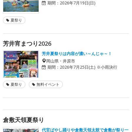
期間：
2026年7月19日(日)
夏祭り
芳井宵まつり2026
芳井夏祭りは内容が濃い～んじゃ～！
岡山県・井原市
期間：
2026年7月25日(土) ※小雨決行
夏祭り
無料イベント
倉敷天領夏祭り
代官ばやし踊りや倉敷天領太鼓で倉敷が祭り一