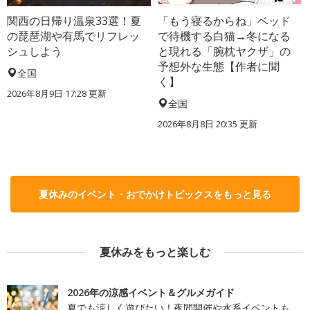
関西の日帰り温泉33選！夏
「もう寝るからね」ベッド
の琵琶湖や有馬でリフレッ
で待機する白猫→冬になる
シュしよう
と現れる「腕枕ヤクザ」の
予想外な生態【作者に聞
全国
く】
2026年8月9日 17:28
更新
全国
2026年8月8日 20:35
更新
夏休みのイベント・おでかけトピックスをもっと見る
夏休みをもっと楽しむ
2026年の涼感イベント＆グルメガイド
夏でも涼しく遊びたい！夜間開催や水系イベントも