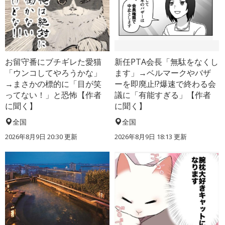
お留守番にブチギレた愛猫
新任PTA会長「無駄をなくし
「ウンコしてやろうかな」
ます」→ベルマークやバザ
→まさかの標的に「目が笑
ーを即廃止!?爆速で終わる会
ってない！」と恐怖【作者
議に「有能すぎる」【作者
に聞く】
に聞く】
全国
全国
2026年8月9日 20:30
更新
2026年8月9日 18:13
更新