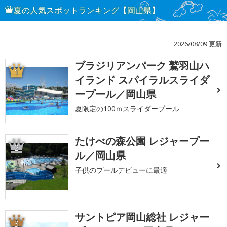
夏の人気スポットランキング【岡山県】
2026/08/09 更新
ブラジリアンパーク 鷲羽山ハ
1
イランド スパイラルスライダ
ープール／岡山県
夏限定の100ｍスライダープール
たけべの森公園 レジャープー
2
ル／岡山県
子供のプールデビューに最適
サントピア岡山総社 レジャー
3