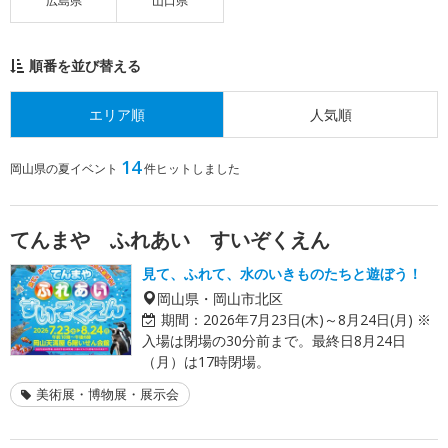
広島県
山口県
順番を並び替える
エリア順
人気順
14
岡山県の夏イベント
件ヒットしました
てんまや ふれあい すいぞくえん
見て、ふれて、水のいきものたちと遊ぼう！
岡山県・岡山市北区
期間：
2026年7月23日(木)～8月24日(月) ※
入場は閉場の30分前まで。最終日8月24日
（月）は17時閉場。
美術展・博物展・展示会