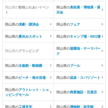
岡山県の
動物ふれあいイベン
岡山県の
美術展・博物展・展
ト
示会
岡山県の
演劇・講演会
岡山県の
フェア
岡山県の
夏休みスポット
岡山県の
キャンプ場・BBQ場
岡山県の
遊園地・テーマパー
岡山県の
グランピング
ク
岡山県の
水族館・動物園
岡山県の
プール
岡山県の
ビーチ・海水浴場
岡山県の
温泉・スパリゾート
岡山県の
アウトレット・ショ
岡山県の
商業施設・百貨店
ッピングモール
岡山県の
工場見学
岡山県の
博物館・科学館