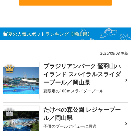
夏の人気スポットランキング【岡山県】
2026/08/08 更新
ブラジリアンパーク 鷲羽山ハ
1
イランド スパイラルスライダ
ープール／岡山県
夏限定の100ｍスライダープール
たけべの森公園 レジャープー
2
ル／岡山県
子供のプールデビューに最適