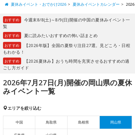
夏休みイベント・おでかけ2026
夏休みイベントカレンダー
20
今週末8/8(土)～8/9(日)開催の中国の夏休みイベント一
おすすめ
覧
夏に読みたいおすすめの怖い話まとめ
おすすめ
【2026年版】全国の夏祭り注目27選。見どころ・日程
おすすめ
もわかる！
【2026夏休み】おうち時間を充実させるおすすめの過
おすすめ
ごし方ガイド
2026年7月27日(月)開催の岡山県の夏休
みイベント一覧
エリアを絞り込む
中国
鳥取県
島根県
岡山県