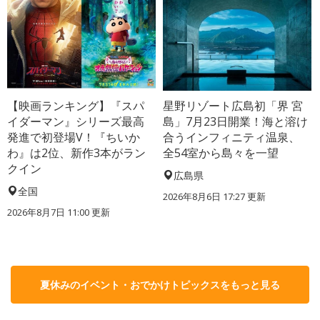
【映画ランキング】『スパ
星野リゾート広島初「界 宮
イダーマン』シリーズ最高
島」7月23日開業！海と溶け
発進で初登場V！『ちいか
合うインフィニティ温泉、
わ』は2位、新作3本がラン
全54室から島々を一望
クイン
広島県
全国
2026年8月6日 17:27
更新
2026年8月7日 11:00
更新
夏休みのイベント・おでかけトピックスをもっと見る