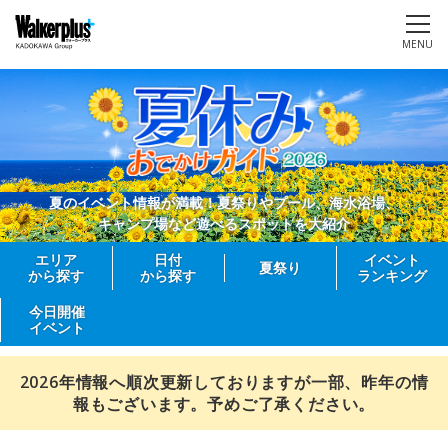
MENU
夏のイベント情報が満載！夏祭りやプール、海水浴場、
キャンプ場など遊べるスポットを大紹介
エリア
日付
イベント
夏祭り
から探す
から探す
ランキング
今日開催
イベント
2026年情報へ順次更新しておりますが一部、昨年の情
報もございます。予めご了承ください。