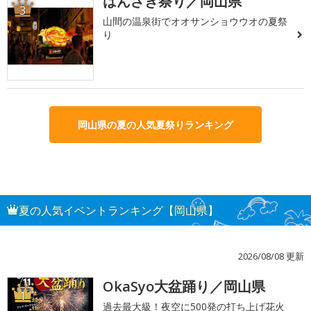
はんざき祭り／岡山県
3
山間の温泉街でオオサンショウウオの夏祭
り
岡山県の夏の人気夏祭りランキング
夏の人気イベントランキング【岡山県】
2026/08/08 更新
OkaSyo大盆踊り／岡山県
1
過去最大級！夜空に500発の打ち上げ花火