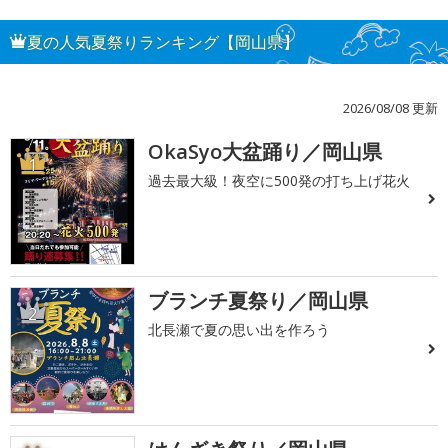
夏の人気夏祭りランキング【岡山県】
2026/08/08 更新
OkaSyo大盆踊り／岡山県
1
過去最大級！夜空に500発の打ち上げ花火
ブランチ夏祭り／岡山県
2
北長瀬で夏の思い出を作ろう