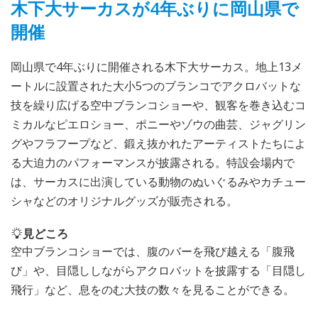
木下大サーカスが4年ぶりに岡山県で
開催
岡山県で4年ぶりに開催される木下大サーカス。地上13メ
ートルに設置された大小5つのブランコでアクロバットな
技を繰り広げる空中ブランコショーや、観客を巻き込むコ
ミカルなピエロショー、ポニーやゾウの曲芸、ジャグリン
グやフラフープなど、鍛え抜かれたアーティストたちによ
る大迫力のパフォーマンスが披露される。特設会場内で
は、サーカスに出演している動物のぬいぐるみやカチュー
シャなどのオリジナルグッズが販売される。
見どころ
空中ブランコショーでは、腹のバーを飛び越える「腹飛
び」や、目隠ししながらアクロバットを披露する「目隠し
飛行」など、息をのむ大技の数々を見ることができる。