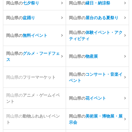
岡山県の
七夕祭り
岡山県の
縁日・納涼祭
岡山県の
盆踊り
岡山県の
屋台のある夏祭り
岡山県の
体験イベント・アク
岡山県の
無料イベント
ティビティ
岡山県の
グルメ・フードフェ
岡山県の
物産展
ス
岡山県の
コンサート・音楽イ
岡山県の
フリーマーケット
ベント
岡山県の
アニメ・ゲームイベ
岡山県の
花イベント
ント
岡山県の
動物ふれあいイベン
岡山県の
美術展・博物展・展
ト
示会