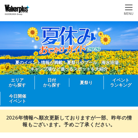
MENU
夏のイベント情報が満載！夏祭りやプール、海水浴場、
キャンプ場など遊べるスポットを大紹介
エリア
日付
イベント
夏祭り
から探す
から探す
ランキング
今日開催
イベント
2026年情報へ順次更新しておりますが一部、昨年の情
報もございます。予めご了承ください。