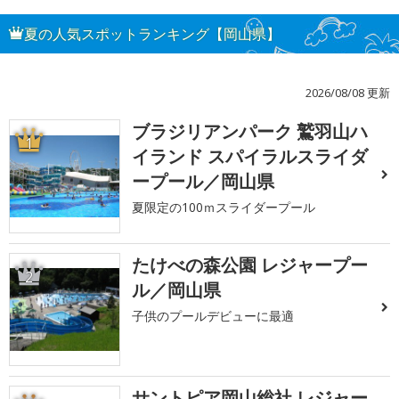
夏の人気スポットランキング【岡山県】
2026/08/08 更新
ブラジリアンパーク 鷲羽山ハ
1
イランド スパイラルスライダ
ープール／岡山県
夏限定の100ｍスライダープール
たけべの森公園 レジャープー
2
ル／岡山県
子供のプールデビューに最適
サントピア岡山総社 レジャー