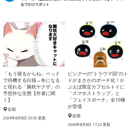
おでかけスポット
「もう寝るからね」ベッド
ピングーの“トラウマ回”のト
で待機する白猫→冬になる
ドがまさかのポーチ化！か
と現れる「腕枕ヤクザ」の
ぷえぼ限定カプセルトイに
予想外な生態【作者に聞
「スマホストラップ」と
く】
「フェイスポーチ」全10種
が登場
全国
全国
2026年8月8日 20:35
更新
2026年8月8日 17:22
更新