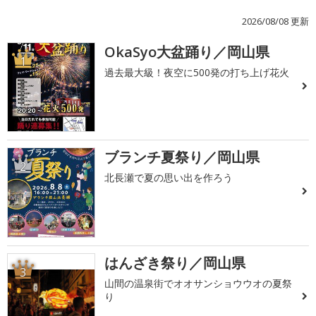
2026/08/08 更新
OkaSyo大盆踊り／岡山県
1
過去最大級！夜空に500発の打ち上げ花火
ブランチ夏祭り／岡山県
2
北長瀬で夏の思い出を作ろう
はんざき祭り／岡山県
3
山間の温泉街でオオサンショウウオの夏祭
り