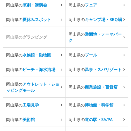
岡山県の
演劇・講演会
岡山県の
フェア
岡山県の
夏休みスポット
岡山県の
キャンプ場・BBQ場
岡山県の
遊園地・テーマパー
岡山県の
グランピング
ク
岡山県の
水族館・動物園
岡山県の
プール
岡山県の
ビーチ・海水浴場
岡山県の
温泉・スパリゾート
岡山県の
アウトレット・ショ
岡山県の
商業施設・百貨店
ッピングモール
岡山県の
工場見学
岡山県の
博物館・科学館
岡山県の
美術館
岡山県の
道の駅・SA/PA