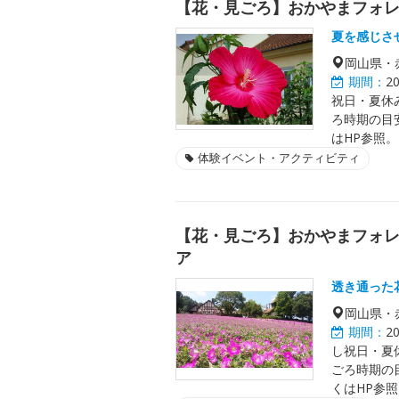
【花・見ごろ】おかやまフォ
夏を感じさ
岡山県・
期間：
2
祝日・夏休み
ろ時期の目
はHP参照。
体験イベント・アクティビティ
【花・見ごろ】おかやまフォレ
ア
透き通った
岡山県・
期間：
2
し祝日・夏休
ごろ時期の
くはHP参