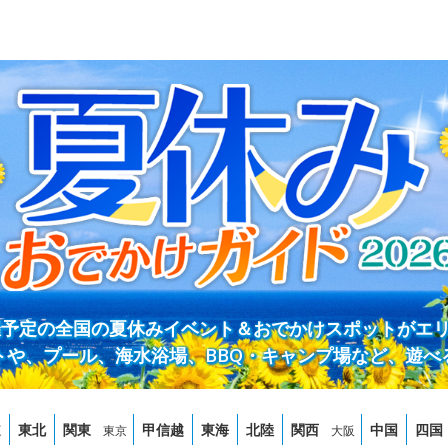
開催予定の全国の夏休みイベント＆おでかけスポットがエ
トや、プール、海水浴場、BBQ・キャンプ場など、遊べ
道
東北
関東
甲信越
東海
北陸
関西
中国
四国
東京
大阪