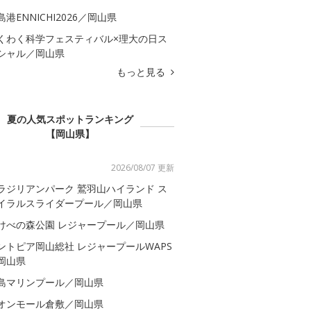
島港ENNICHI2026／岡山県
くわく科学フェスティバル×理大の日ス
シャル／岡山県
もっと見る
夏の人気スポットランキング
【岡山県】
2026/08/07 更新
ラジリアンパーク 鷲羽山ハイランド ス
イラルスライダープール／岡山県
けべの森公園 レジャープール／岡山県
ントピア岡山総社 レジャープールWAPS
岡山県
島マリンプール／岡山県
オンモール倉敷／岡山県