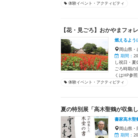
体験イベント・アクティビティ
【花・見ごろ】おかやまフォ
燃えるよう
岡山県・
期間：
2
し祝日・夏休
ごろ時期の
くはHP参
体験イベント・アクティビティ
夏の特別展「高木聖鶴が収集
書家高木聖
岡山県・
期間：
2