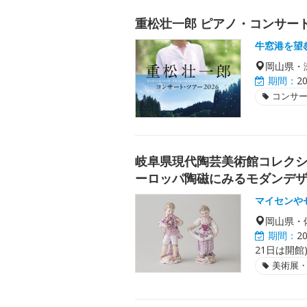
重松壮一郎 ピアノ・コンサート 
牛窓港を望
岡山県・
期間：
2
コンサ
岐阜県現代陶芸美術館コレクシ
ーロッパ陶磁にみるモダンデザイ
マイセンや
岡山県・
期間：
2
21日は開館)
美術展