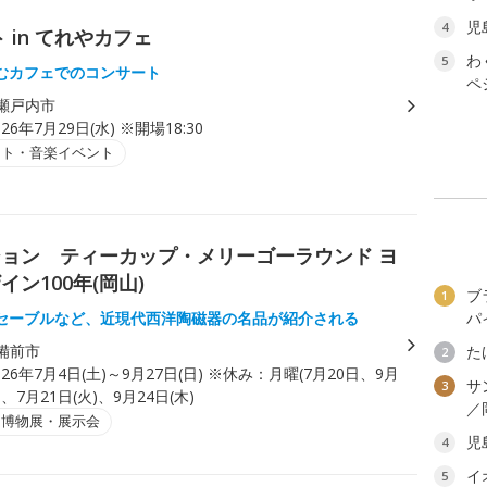
児
4
in てれやカフェ
わ
5
むカフェでのコンサート
ペ
瀬戸内市
026年7月29日(水) ※開場18:30
ート・音楽イベント
ョン ティーカップ・メリーゴーラウンド ヨ
ン100年(岡山)
ブ
1
セーブルなど、近現代西洋陶磁器の名品が紹介される
パ
備前市
た
2
026年7月4日(土)～9月27日(日) ※休み：月曜(7月20日、9月
サ
3
、7月21日(火)、9月24日(木)
／
・博物展・展示会
児
4
イ
5