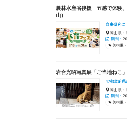
農林水産省後援 五感で体験、
山）
自由研究に
岡山県・
期間：
2
美術展
岩合光昭写真展「ご当地ねこ
47都道府
岡山県・
期間：
2
美術展