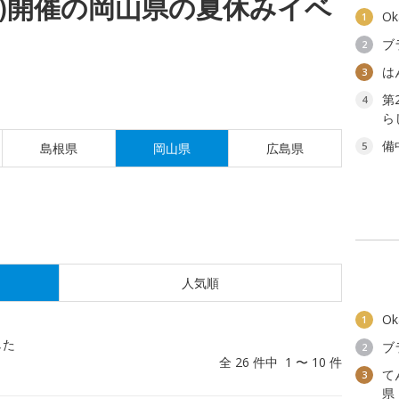
(水)開催の岡山県の夏休みイベ
O
1
ブ
2
は
3
第
4
ら
備
5
島根県
岡山県
広島県
人気順
O
1
した
ブ
2
全 26 件中 1 〜 10 件
て
3
県