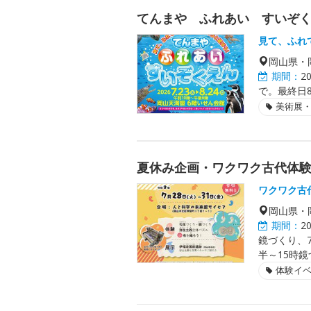
てんまや ふれあい すいぞ
見て、ふれ
岡山県・
期間：
2
で。最終日8
美術展
夏休み企画・ワクワク古代体
ワクワク古
岡山県・
期間：
2
鏡づくり、7
半～15時鏡
体験イ