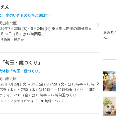
くえん
て、水のいきものたちと遊ぼう！
岡山市北区
026年7月23日(木)～8月24日(月) ※入場は閉場の30分前ま
最近見
月24日（月）は17時閉場。
ん。
・博物展・展示会
験「勾玉・鏡づくり」
代体験「勾玉・鏡づくり」
岡山市北区
026年7月28日(火)～31日(金) ※7/28（火）は13時半～15時
/29（水）・7/30（木）は10時半～12時勾玉づくり、13時
づくり、7/31（金）は10時半～12時勾玉づくり
ベント・アクティビティ
無料イベント