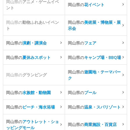
岡山県の
アニメ・ゲームイベ
岡山県の
花イベント
ント
岡山県の
動物ふれあいイベン
岡山県の
美術展・博物展・展
ト
示会
岡山県の
演劇・講演会
岡山県の
フェア
岡山県の
夏休みスポット
岡山県の
キャンプ場・BBQ場
岡山県の
遊園地・テーマパー
岡山県の
グランピング
ク
岡山県の
水族館・動物園
岡山県の
プール
岡山県の
ビーチ・海水浴場
岡山県の
温泉・スパリゾート
岡山県の
アウトレット・ショ
岡山県の
商業施設・百貨店
ッピングモール