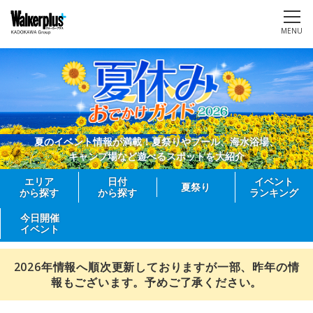
MENU
夏のイベント情報が満載！夏祭りやプール、海水浴場、
キャンプ場など遊べるスポットを大紹介
エリア
日付
イベント
夏祭り
から探す
から探す
ランキング
今日開催
イベント
2026年情報へ順次更新しておりますが一部、昨年の情
報もございます。予めご了承ください。