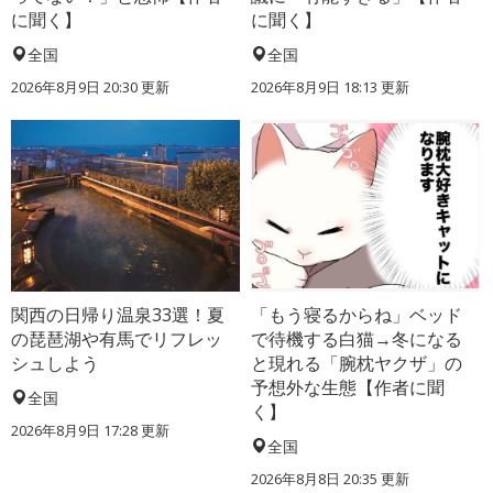
に聞く】
に聞く】
全国
全国
2026年8月9日 20:30
更新
2026年8月9日 18:13
更新
関西の日帰り温泉33選！夏
「もう寝るからね」ベッド
の琵琶湖や有馬でリフレッ
で待機する白猫→冬になる
シュしよう
と現れる「腕枕ヤクザ」の
予想外な生態【作者に聞
全国
く】
2026年8月9日 17:28
更新
全国
2026年8月8日 20:35
更新