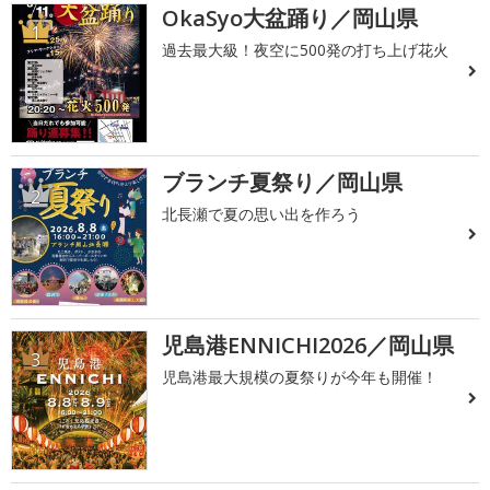
OkaSyo大盆踊り／岡山県
1
過去最大級！夜空に500発の打ち上げ花火
ブランチ夏祭り／岡山県
2
北長瀬で夏の思い出を作ろう
児島港ENNICHI2026／岡山県
3
児島港最大規模の夏祭りが今年も開催！