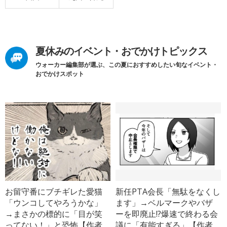
夏休みのイベント・おでかけトピックス
ウォーカー編集部が選ぶ、この夏におすすめしたい旬なイベント・
おでかけスポット
お留守番にブチギレた愛猫
新任PTA会長「無駄をなくし
「ウンコしてやろうかな」
ます」→ベルマークやバザ
→まさかの標的に「目が笑
ーを即廃止!?爆速で終わる会
ってない！」と恐怖【作者
議に「有能すぎる」【作者