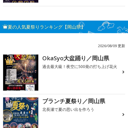
夏の人気夏祭りランキング【岡山県】
2026/08/09 更新
OkaSyo大盆踊り／岡山県
1
過去最大級！夜空に500発の打ち上げ花火
ブランチ夏祭り／岡山県
2
北長瀬で夏の思い出を作ろう