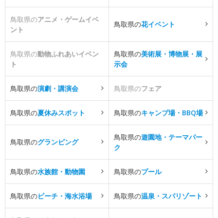
鳥取県の
アニメ・ゲームイベ
鳥取県の
花イベント
ント
鳥取県の
動物ふれあいイベン
鳥取県の
美術展・博物展・展
ト
示会
鳥取県の
演劇・講演会
鳥取県の
フェア
鳥取県の
夏休みスポット
鳥取県の
キャンプ場・BBQ場
鳥取県の
遊園地・テーマパー
鳥取県の
グランピング
ク
鳥取県の
水族館・動物園
鳥取県の
プール
鳥取県の
ビーチ・海水浴場
鳥取県の
温泉・スパリゾート