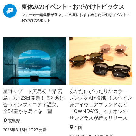
夏休みのイベント・おでかけトピックス
ウォーカー編集部が選ぶ、この夏におすすめしたい旬なイベント・
おでかけスポット
星野リゾート広島初「界 宮
あなたにぴったりなカラー
島」7月23日開業！海と溶け
レンズをAIが診断！スペイン
合うインフィニティ温泉、
発アイウェアブランドなど
全54室から島々を一望
「OWNDAYS」イチオシの
サングラスが続々リリース
広島県
全国
2026年8月6日 17:27
更新