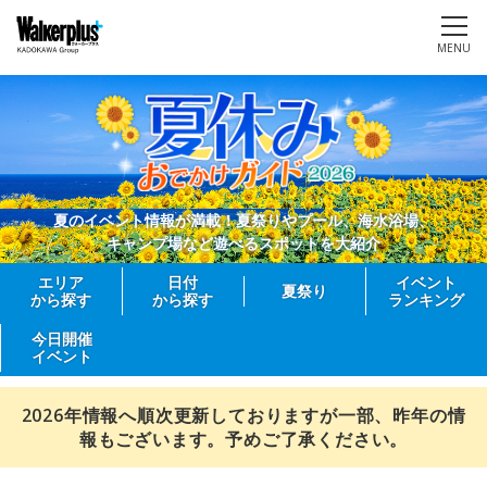
MENU
夏のイベント情報が満載！夏祭りやプール、海水浴場、
キャンプ場など遊べるスポットを大紹介
エリア
日付
イベント
夏祭り
から探す
から探す
ランキング
今日開催
イベント
2026年情報へ順次更新しておりますが一部、昨年の情
報もございます。予めご了承ください。