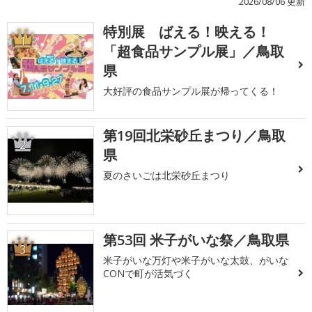
2026/08/06 更新
特別展 ばえる！映える！
1
「超食品サンプル展」／鳥取
県
大好評の食品サンプル展が帰ってくる！
第19回北栄砂丘まつり／鳥取
2
県
夏のさいごは北栄砂丘まつり
第53回 米子がいな祭／鳥取県
3
米子がいな万灯や米子がいな太鼓、がいな
CONで町が活気づく