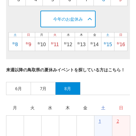
今年のお盆休み
土
日
月
火
水
木
金
土
日
8/
8/
8/
8/
8/
8/
8/
8/
8/
8
9
10
11
12
13
14
15
16
来週以降の鳥取県の夏休みイベントを探している方はこちら！
6月
7月
8月
月
火
水
木
金
土
日
1
2