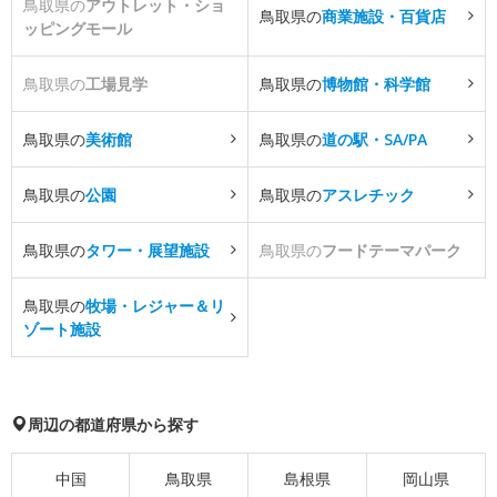
鳥取県の
アウトレット・ショ
鳥取県の
商業施設・百貨店
ッピングモール
鳥取県の
工場見学
鳥取県の
博物館・科学館
鳥取県の
美術館
鳥取県の
道の駅・SA/PA
鳥取県の
公園
鳥取県の
アスレチック
鳥取県の
タワー・展望施設
鳥取県の
フードテーマパーク
鳥取県の
牧場・レジャー＆リ
ゾート施設
周辺の都道府県から探す
中国
鳥取県
島根県
岡山県