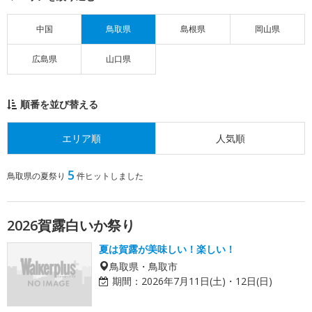
中国
鳥取県
島根県
岡山県
広島県
山口県
順番を並び替える
エリア順
人気順
5
鳥取県の夏祭り
件ヒットしました
2026賀露白いか祭り
夏は賀露が美味しい！楽しい！
鳥取県・鳥取市
期間：
2026年7月11日(土)・12日(日)