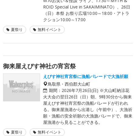
W70お笑い＆怪談 ライブ、17:30～MYTH &
ROID Special Live in SAKAIMINATO）、26日
（日）本祭 お祭り広場10:00～18:00・アトラ
クション10:00～17:00
夏祭り
無料イベント
御来屋えびす神社の宵宮祭
えびす神社宵宮祭に漁船パレードで大漁祈願
鳥取県・西伯郡大山町
期間：
2026年7月26日(日) ※大山町納涼花
火大会の翌日26日（日）朝、9時30分から御来
屋えびす神社宵宮祭の漁船パレードが行われ
る。御来屋漁港から出港し（午前中）、大漁祈
願・漁船の安全祈願の大漁旗パレードで、御来
屋漁港から見ることができる。
夏祭り
無料イベント