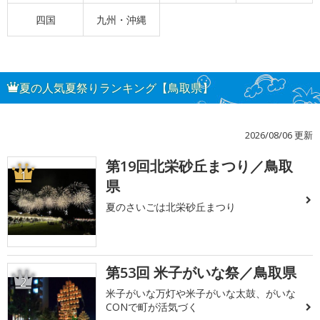
四国
九州・沖縄
夏の人気夏祭りランキング【鳥取県】
2026/08/06 更新
第19回北栄砂丘まつり／鳥取
1
県
夏のさいごは北栄砂丘まつり
第53回 米子がいな祭／鳥取県
2
米子がいな万灯や米子がいな太鼓、がいな
CONで町が活気づく