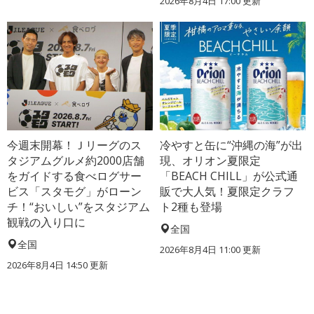
2026年8月4日 17:00
更新
今週末開幕！Ｊリーグのス
冷やすと缶に“沖縄の海”が出
タジアムグルメ約2000店舗
現、オリオン夏限定
をガイドする食べログサー
「BEACH CHILL」が公式通
ビス「スタモグ」がローン
販で大人気！夏限定クラフ
チ！“おいしい”をスタジアム
ト2種も登場
観戦の入り口に
全国
全国
2026年8月4日 11:00
更新
2026年8月4日 14:50
更新