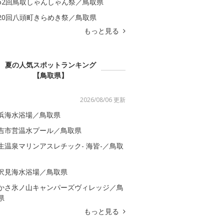
62回鳥取しゃんしゃん祭／鳥取県
20回八頭町きらめき祭／鳥取県
もっと見る
夏の人気スポットランキング
【鳥取県】
2026/08/06 更新
浜海水浴場／鳥取県
吉市営温水プール／鳥取県
生温泉マリンアスレチック- 海皆-／鳥取
沢見海水浴場／鳥取県
かさ氷ノ山キャンパーズヴィレッジ／鳥
県
もっと見る