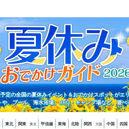
開催予定の全国の夏休みイベント＆おでかけスポットがエ
トや、プール、海水浴場、BBQ・キャンプ場など、遊べ
道
東北
関東
甲信越
東海
北陸
関西
中国
四国
東京
大阪