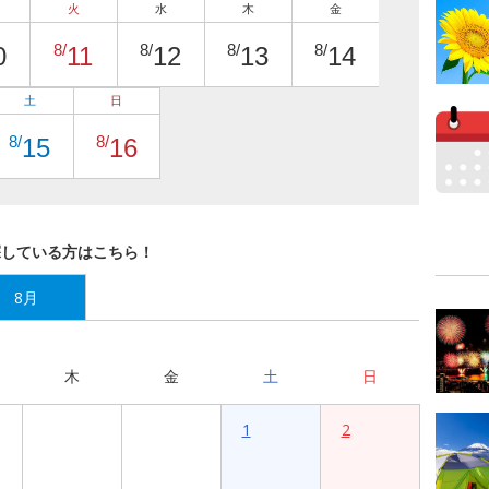
火
水
木
金
8/
8/
8/
8/
0
11
12
13
14
土
日
8/
8/
15
16
探している方はこちら！
8月
木
金
土
日
1
2