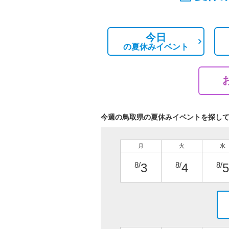
今日
の
夏休みイベント
今週の鳥取県の夏休みイベントを探し
月
火
水
8/
8/
8/
3
4
5