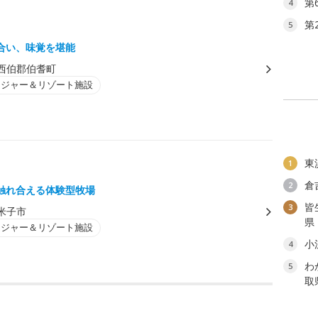
第
4
第
5
合い、味覚を堪能
西伯郡伯耆町
レジャー＆リゾート施設
東
1
倉
2
触れ合える体験型牧場
皆
3
米子市
県
レジャー＆リゾート施設
小
4
わ
5
取