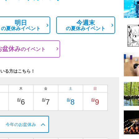
明日
今週末
の
夏休みイベント
の
夏休みイベント
お盆休み
の
イベント
ている方はこちら！
木
金
土
日
8/
8/
8/
8/
6
7
8
9
今年のお盆休み