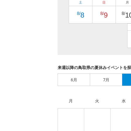
土
日
月
8/
8/
8/
8
9
1
来週以降の鳥取県の夏休みイベントを
6月
7月
月
火
水