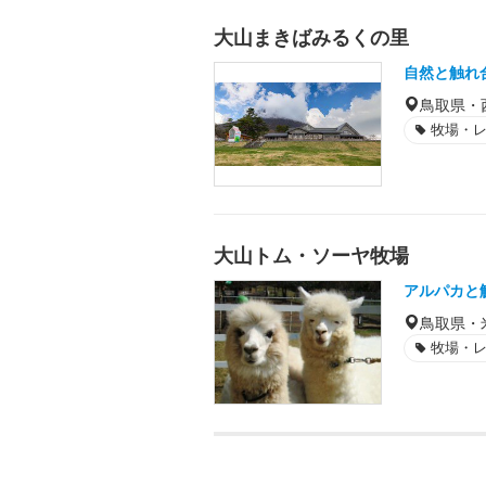
大山まきばみるくの里
自然と触れ
鳥取県・
牧場・
大山トム・ソーヤ牧場
アルパカと
鳥取県・
牧場・