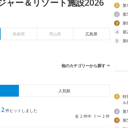
ジャー＆リゾート施設2026
第
1
第
2
第
3
第
4
島根県
岡山県
広島県
第
5
他のカテゴリーから探す
人気順
特
1
ル
2
設
件ヒットしました
第
2
全 2 件中 1 〜 2 件
第
3