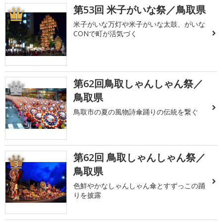
第53回 米子がいな祭／鳥取県
1
米子がいな万灯や米子がいな太鼓、がいな
CONで町が活気づく
第62回鳥取しゃんしゃん祭／
2
鳥取県
鳥取市の夏の風物詩傘踊りの伝統を繋ぐ
第62回 鳥取しゃんしゃん祭／
3
鳥取県
色鮮やかなしゃんしゃん傘とすずっこの踊
りを披露