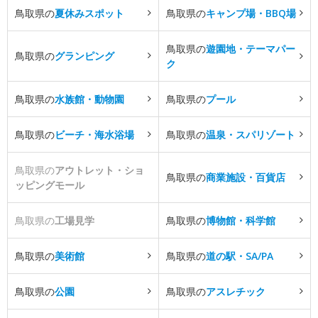
鳥取県の
夏休みスポット
鳥取県の
キャンプ場・BBQ場
鳥取県の
遊園地・テーマパー
鳥取県の
グランピング
ク
鳥取県の
水族館・動物園
鳥取県の
プール
鳥取県の
ビーチ・海水浴場
鳥取県の
温泉・スパリゾート
鳥取県の
アウトレット・ショ
鳥取県の
商業施設・百貨店
ッピングモール
鳥取県の
工場見学
鳥取県の
博物館・科学館
鳥取県の
美術館
鳥取県の
道の駅・SA/PA
鳥取県の
公園
鳥取県の
アスレチック