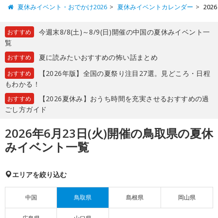
夏休みイベント・おでかけ2026
夏休みイベントカレンダー
20
今週末8/8(土)～8/9(日)開催の中国の夏休みイベント一
おすすめ
覧
夏に読みたいおすすめの怖い話まとめ
おすすめ
【2026年版】全国の夏祭り注目27選。見どころ・日程
おすすめ
もわかる！
【2026夏休み】おうち時間を充実させるおすすめの過
おすすめ
ごし方ガイド
2026年6月23日(火)開催の鳥取県の夏休
みイベント一覧
エリアを絞り込む
中国
鳥取県
島根県
岡山県