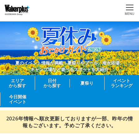
MENU
夏のイベント情報が満載！夏祭りやプール、海水浴場、
キャンプ場など遊べるスポットを大紹介
エリア
日付
イベント
夏祭り
から探す
から探す
ランキング
今日開催
イベント
2026年情報へ順次更新しておりますが一部、昨年の情
報もございます。予めご了承ください。