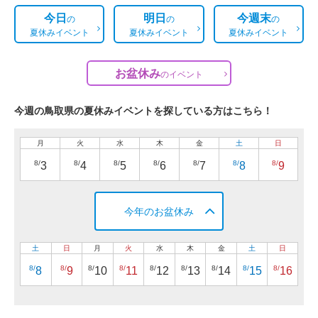
今日
明日
今週末
の
の
の
夏休みイベント
夏休みイベント
夏休みイベント
お盆休み
の
イベント
今週の鳥取県の夏休みイベントを探している方はこちら！
月
火
水
木
金
土
日
8/
8/
8/
8/
8/
8/
8/
3
4
5
6
7
8
9
今年のお盆休み
土
日
月
火
水
木
金
土
日
8/
8/
8/
8/
8/
8/
8/
8/
8/
8
9
10
11
12
13
14
15
16