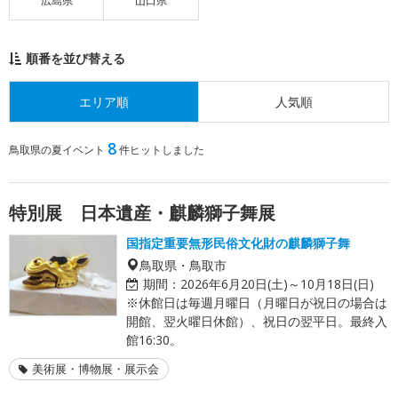
広島県
山口県
順番を並び替える
エリア順
人気順
8
鳥取県の夏イベント
件ヒットしました
特別展 日本遺産・麒麟獅子舞展
国指定重要無形民俗文化財の麒麟獅子舞
鳥取県・鳥取市
期間：
2026年6月20日(土)～10月18日(日)
※休館日は毎週月曜日（月曜日が祝日の場合は
開館、翌火曜日休館）、祝日の翌平日。最終入
館16:30。
美術展・博物展・展示会