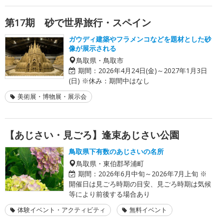
第17期 砂で世界旅行・スペイン
ガウディ建築やフラメンコなどを題材とした砂
像が展示される
鳥取県・鳥取市
期間：
2026年4月24日(金)～2027年1月3日
(日) ※休み：期間中はなし
美術展・博物展・展示会
【あじさい・見ごろ】逢束あじさい公園
鳥取県下有数のあじさいの名所
鳥取県・東伯郡琴浦町
期間：
2026年6月中旬～2026年7月上旬 ※
開催日は見ごろ時期の目安、見ごろ時期は気候
等により前後する場合あり
体験イベント・アクティビティ
無料イベント