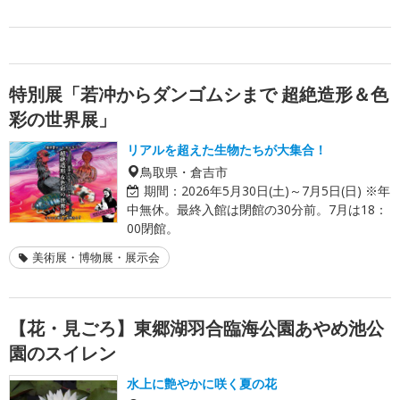
特別展「若冲からダンゴムシまで 超絶造形＆色
彩の世界展」
リアルを超えた生物たちが大集合！
鳥取県・倉吉市
期間：
2026年5月30日(土)～7月5日(日) ※年
中無休。最終入館は閉館の30分前。7月は18：
00閉館。
美術展・博物展・展示会
【花・見ごろ】東郷湖羽合臨海公園あやめ池公
園のスイレン
水上に艶やかに咲く夏の花