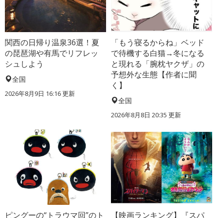
関西の日帰り温泉36選！夏
「もう寝るからね」ベッド
の琵琶湖や有馬でリフレッ
で待機する白猫→冬になる
シュしよう
と現れる「腕枕ヤクザ」の
予想外な生態【作者に聞
全国
く】
2026年8月9日 16:16
更新
全国
2026年8月8日 20:35
更新
ピングーの“トラウマ回”のト
【映画ランキング】『スパ