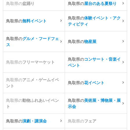
鳥取県の
盆踊り
鳥取県の
屋台のある夏祭り
鳥取県の
体験イベント・アク
鳥取県の
無料イベント
ティビティ
鳥取県の
グルメ・フードフェ
鳥取県の
物産展
ス
鳥取県の
コンサート・音楽イ
鳥取県の
フリーマーケット
ベント
鳥取県の
アニメ・ゲームイベ
鳥取県の
花イベント
ント
鳥取県の
動物ふれあいイベン
鳥取県の
美術展・博物展・展
ト
示会
鳥取県の
演劇・講演会
鳥取県の
フェア