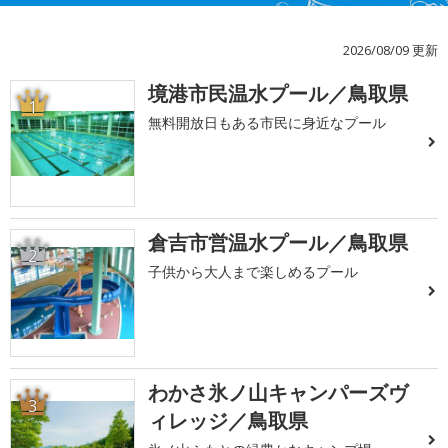
2026/08/09 更新
境港市民温水プール／鳥取県
1
無料開放日もある市民に身近なプール
倉吉市営温水プール／鳥取県
2
子供から大人まで楽しめるプール
わかさ氷ノ山キャンパーズヴ
3
ィレッジ／鳥取県