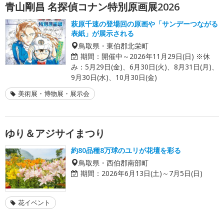
青山剛昌 名探偵コナン特別原画展2026
萩原千速の登場回の原画や「サンデーつながる
表紙」が展示される
鳥取県・東伯郡北栄町
期間：
開催中～2026年11月29日(日) ※休
み：5月29日(金)、6月30日(火)、8月31日(月)、
9月30日(水)、10月30日(金)
美術展・博物展・展示会
ゆり＆アジサイまつり
約80品種8万球のユリが花壇を彩る
鳥取県・西伯郡南部町
期間：
2026年6月13日(土)～7月5日(日)
花イベント