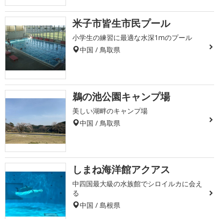
米子市皆生市民プール
小学生の練習に最適な水深1mのプール
中国 / 鳥取県
鵜の池公園キャンプ場
美しい湖畔のキャンプ場
中国 / 鳥取県
しまね海洋館アクアス
中四国最大級の水族館でシロイルカに会え
る
中国 / 島根県