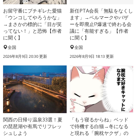
お留守番にブチギレた愛猫
新任PTA会長「無駄をなくし
「ウンコしてやろうかな」
ます」→ベルマークやバザ
→まさかの標的に「目が笑
ーを即廃止!?爆速で終わる会
ってない！」と恐怖【作者
議に「有能すぎる」【作者
に聞く】
に聞く】
全国
全国
2026年8月9日 20:30
更新
2026年8月9日 18:13
更新
関西の日帰り温泉33選！夏
「もう寝るからね」ベッド
の琵琶湖や有馬でリフレッ
で待機する白猫→冬になる
シュしよう
と現れる「腕枕ヤクザ」の