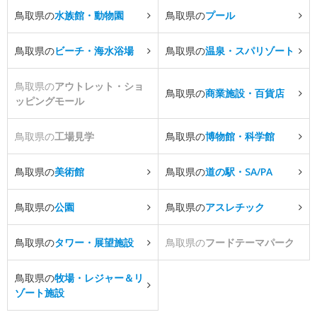
鳥取県の
水族館・動物園
鳥取県の
プール
鳥取県の
ビーチ・海水浴場
鳥取県の
温泉・スパリゾート
鳥取県の
アウトレット・ショ
鳥取県の
商業施設・百貨店
ッピングモール
鳥取県の
工場見学
鳥取県の
博物館・科学館
鳥取県の
美術館
鳥取県の
道の駅・SA/PA
鳥取県の
公園
鳥取県の
アスレチック
鳥取県の
タワー・展望施設
鳥取県の
フードテーマパーク
鳥取県の
牧場・レジャー＆リ
ゾート施設