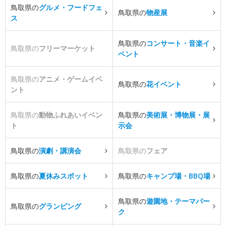
鳥取県の
グルメ・フードフェ
鳥取県の
物産展
ス
鳥取県の
コンサート・音楽イ
鳥取県の
フリーマーケット
ベント
鳥取県の
アニメ・ゲームイベ
鳥取県の
花イベント
ント
鳥取県の
動物ふれあいイベン
鳥取県の
美術展・博物展・展
ト
示会
鳥取県の
演劇・講演会
鳥取県の
フェア
鳥取県の
夏休みスポット
鳥取県の
キャンプ場・BBQ場
鳥取県の
遊園地・テーマパー
鳥取県の
グランピング
ク