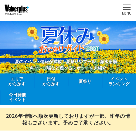
MENU
夏のイベント情報が満載！夏祭りやプール、海水浴場、
キャンプ場など遊べるスポットを大紹介
エリア
日付
イベント
夏祭り
から探す
から探す
ランキング
今日開催
イベント
2026年情報へ順次更新しておりますが一部、昨年の情
報もございます。予めご了承ください。