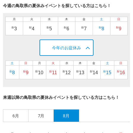
今週の鳥取県の夏休みイベントを探している方はこちら！
月
火
水
木
金
土
日
8/
8/
8/
8/
8/
8/
8/
3
4
5
6
7
8
9
今年のお盆休み
土
日
月
火
水
木
金
土
日
8/
8/
8/
8/
8/
8/
8/
8/
8/
8
9
10
11
12
13
14
15
16
来週以降の鳥取県の夏休みイベントを探している方はこちら！
6月
7月
8月