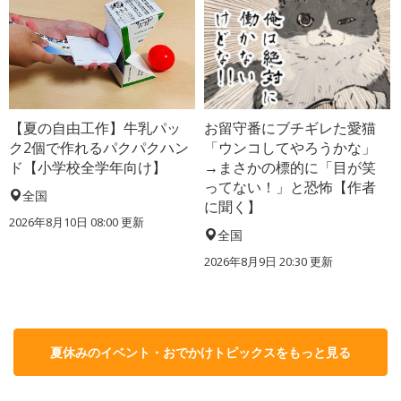
【夏の自由工作】牛乳パッ
お留守番にブチギレた愛猫
ク2個で作れるパクパクハン
「ウンコしてやろうかな」
ド【小学校全学年向け】
→まさかの標的に「目が笑
ってない！」と恐怖【作者
全国
に聞く】
2026年8月10日 08:00
更新
全国
2026年8月9日 20:30
更新
夏休みのイベント・おでかけトピックスをもっと見る