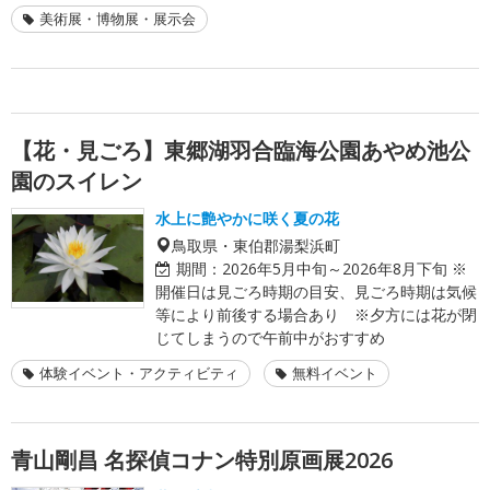
美術展・博物展・展示会
【花・見ごろ】東郷湖羽合臨海公園あやめ池公
園のスイレン
水上に艶やかに咲く夏の花
鳥取県・東伯郡湯梨浜町
期間：
2026年5月中旬～2026年8月下旬 ※
開催日は見ごろ時期の目安、見ごろ時期は気候
等により前後する場合あり ※夕方には花が閉
じてしまうので午前中がおすすめ
体験イベント・アクティビティ
無料イベント
青山剛昌 名探偵コナン特別原画展2026