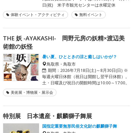
日(祝) 米子市観光センターは水曜定休
体験イベント・アクティビティ
無料イベント
THE 妖 -AYAKASHI- 岡野元房の妖精×渡辺美
術館の妖怪
暑い夏、ひとときの涼と癒しはいかが？
鳥取県・鳥取市
期間：
2026年7月18日(土)～8月30日(日) ※
毎週火曜日休館（祝日は開館し翌平日休館）。
土・日曜及び祝日の開館時間は10:00～17:00。
美術展・博物展・展示会
特別展 日本遺産・麒麟獅子舞展
国指定重要無形民俗文化財の麒麟獅子舞