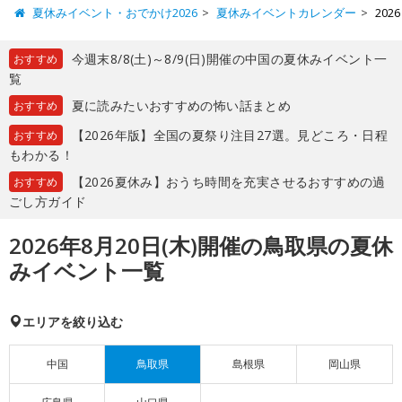
夏休みイベント・おでかけ2026
夏休みイベントカレンダー
20
今週末8/8(土)～8/9(日)開催の中国の夏休みイベント一
おすすめ
覧
夏に読みたいおすすめの怖い話まとめ
おすすめ
【2026年版】全国の夏祭り注目27選。見どころ・日程
おすすめ
もわかる！
【2026夏休み】おうち時間を充実させるおすすめの過
おすすめ
ごし方ガイド
2026年8月20日(木)開催の鳥取県の夏休
みイベント一覧
エリアを絞り込む
中国
鳥取県
島根県
岡山県