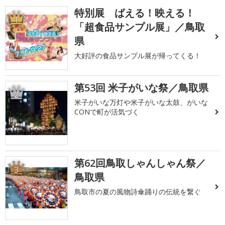
特別展 ばえる！映える！
1
「超食品サンプル展」／鳥取
県
大好評の食品サンプル展が帰ってくる！
第53回 米子がいな祭／鳥取県
2
米子がいな万灯や米子がいな太鼓、がいな
CONで町が活気づく
第62回鳥取しゃんしゃん祭／
3
鳥取県
鳥取市の夏の風物詩傘踊りの伝統を繋ぐ