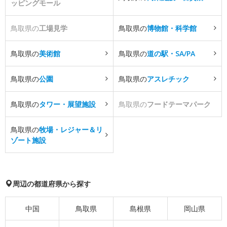
ッピングモール
鳥取県の
工場見学
鳥取県の
博物館・科学館
鳥取県の
美術館
鳥取県の
道の駅・SA/PA
鳥取県の
公園
鳥取県の
アスレチック
鳥取県の
タワー・展望施設
鳥取県の
フードテーマパーク
鳥取県の
牧場・レジャー＆リ
ゾート施設
周辺の都道府県から探す
中国
鳥取県
島根県
岡山県