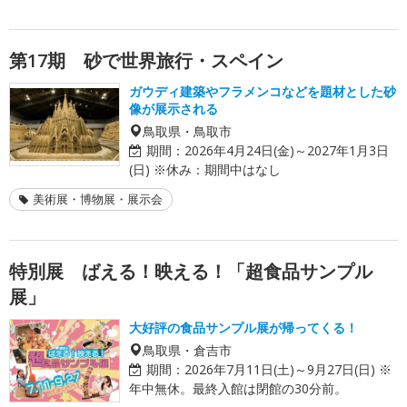
第17期 砂で世界旅行・スペイン
ガウディ建築やフラメンコなどを題材とした砂
像が展示される
鳥取県・鳥取市
期間：
2026年4月24日(金)～2027年1月3日
(日) ※休み：期間中はなし
美術展・博物展・展示会
特別展 ばえる！映える！「超食品サンプル
展」
大好評の食品サンプル展が帰ってくる！
鳥取県・倉吉市
期間：
2026年7月11日(土)～9月27日(日) ※
年中無休。最終入館は閉館の30分前。