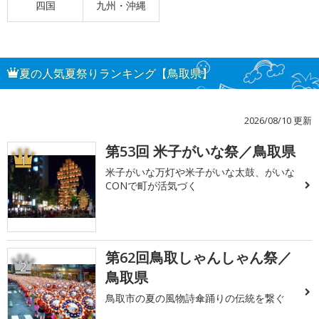
四国
九州・沖縄
夏の人気夏祭りランキング【鳥取県】
2026/08/10 更新
第53回 米子がいな祭／鳥取県
1
米子がいな万灯や米子がいな太鼓、がいな
CONで町が活気づく
第62回鳥取しゃんしゃん祭／
2
鳥取県
鳥取市の夏の風物詩傘踊りの伝統を繋ぐ