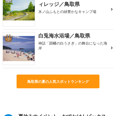
2
ィレッジ／鳥取県
氷ノ山ふもとの緑豊かなキャンプ場
白兎海水浴場／鳥取県
3
神話「因幡の白うさぎ」の舞台になった海
岸
鳥取県の夏の人気スポットランキング