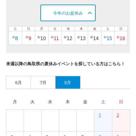
今年のお盆休み
土
日
月
火
水
木
金
土
日
8/
8/
8/
8/
8/
8/
8/
8/
8/
8
9
10
11
12
13
14
15
16
来週以降の鳥取県の夏休みイベントを探している方はこちら！
6月
7月
8月
月
火
水
木
金
土
日
1
2