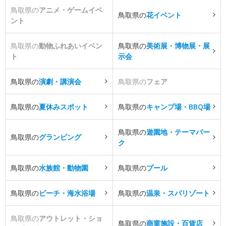
鳥取県の
アニメ・ゲームイベ
鳥取県の
花イベント
ント
鳥取県の
動物ふれあいイベン
鳥取県の
美術展・博物展・展
ト
示会
鳥取県の
演劇・講演会
鳥取県の
フェア
鳥取県の
夏休みスポット
鳥取県の
キャンプ場・BBQ場
鳥取県の
遊園地・テーマパー
鳥取県の
グランピング
ク
鳥取県の
水族館・動物園
鳥取県の
プール
鳥取県の
ビーチ・海水浴場
鳥取県の
温泉・スパリゾート
鳥取県の
アウトレット・ショ
鳥取県の
商業施設・百貨店