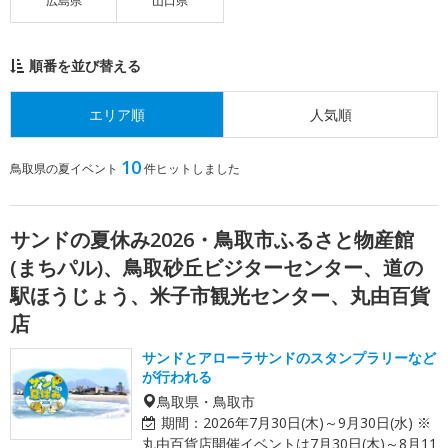
広島県
山口県
順番を並び替える
エリア順
人気順
10
鳥取県の夏イベント
件ヒットしました
サンドの夏休み2026・鳥取市ふるさと物産館
(まちパル)、鳥取砂丘ビジターセンター、道の
駅ほうじょう、米子市観光センター、丸由百貨
店
サンドとアローラサンドのスタンプラリーなど
が行われる
鳥取県・鳥取市
期間：
2026年7月30日(木)～9月30日(水) ※
丸由百貨店開催イベントは7月30日(木)～8月11