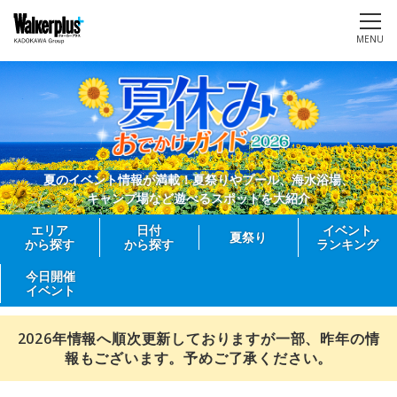
MENU
夏のイベント情報が満載！夏祭りやプール、海水浴場、
キャンプ場など遊べるスポットを大紹介
エリア
日付
イベント
夏祭り
から探す
から探す
ランキング
今日開催
イベント
2026年情報へ順次更新しておりますが一部、昨年の情
報もございます。予めご了承ください。