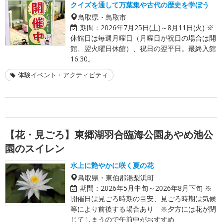
クイズを通して万葉集や古代の歴史を学ぼう
鳥取県・鳥取市
期間：
2026年7月25日(土)～8月11日(火) ※
休館日は毎週月曜日（月曜日が祝日の場合は開
館、翌火曜日休館）、祝日の翌平日。最終入館
16:30。
体験イベント・アクティビティ
【花・見ごろ】東郷湖羽合臨海公園あやめ池公
園のスイレン
水上に艶やかに咲く夏の花
鳥取県・東伯郡湯梨浜町
期間：
2026年5月中旬～2026年8月下旬 ※
開催日は見ごろ時期の目安、見ごろ時期は気候
等により前後する場合あり ※夕方には花が閉
じてしまうので午前中がおすすめ