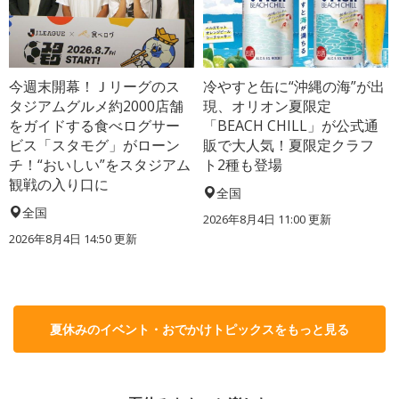
今週末開幕！Ｊリーグのス
冷やすと缶に“沖縄の海”が出
タジアムグルメ約2000店舗
現、オリオン夏限定
をガイドする食べログサー
「BEACH CHILL」が公式通
ビス「スタモグ」がローン
販で大人気！夏限定クラフ
チ！“おいしい”をスタジアム
ト2種も登場
観戦の入り口に
全国
全国
2026年8月4日 11:00
更新
2026年8月4日 14:50
更新
夏休みのイベント・おでかけトピックスをもっと見る