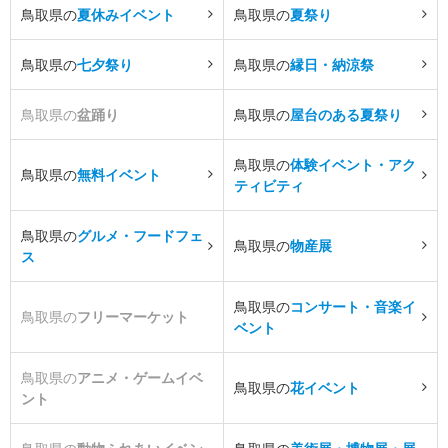
鳥取県の
夏休みイベント
鳥取県の
夏祭り
鳥取県の
七夕祭り
鳥取県の
縁日・納涼祭
鳥取県の
盆踊り
鳥取県の
屋台のある夏祭り
鳥取県の
体験イベント・アク
鳥取県の
無料イベント
ティビティ
鳥取県の
グルメ・フードフェ
鳥取県の
物産展
ス
鳥取県の
コンサート・音楽イ
鳥取県の
フリーマーケット
ベント
鳥取県の
アニメ・ゲームイベ
鳥取県の
花イベント
ント