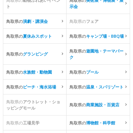
鳥取県の
動物ふれあいイベン
鳥取県の
美術展・博物展・展
ト
示会
鳥取県の
演劇・講演会
鳥取県の
フェア
鳥取県の
夏休みスポット
鳥取県の
キャンプ場・BBQ場
鳥取県の
遊園地・テーマパー
鳥取県の
グランピング
ク
鳥取県の
水族館・動物園
鳥取県の
プール
鳥取県の
ビーチ・海水浴場
鳥取県の
温泉・スパリゾート
鳥取県の
アウトレット・ショ
鳥取県の
商業施設・百貨店
ッピングモール
鳥取県の
工場見学
鳥取県の
博物館・科学館