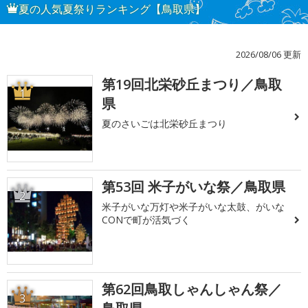
夏の人気夏祭りランキング【鳥取県】
2026/08/06 更新
第19回北栄砂丘まつり／鳥取
1
県
夏のさいごは北栄砂丘まつり
第53回 米子がいな祭／鳥取県
2
米子がいな万灯や米子がいな太鼓、がいな
CONで町が活気づく
第62回鳥取しゃんしゃん祭／
3