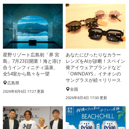
星野リゾート広島初「界 宮
あなたにぴったりなカラー
島」7月23日開業！海と溶け
レンズをAIが診断！スペイン
合うインフィニティ温泉、
発アイウェアブランドなど
全54室から島々を一望
「OWNDAYS」イチオシの
サングラスが続々リリース
広島県
全国
2026年8月6日 17:27
更新
2026年8月4日 17:00
更新