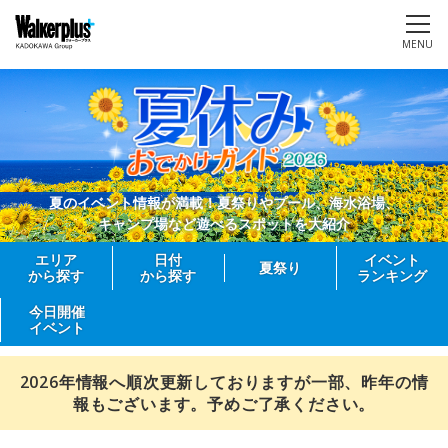
MENU
夏のイベント情報が満載！夏祭りやプール、海水浴場、
キャンプ場など遊べるスポットを大紹介
エリア
日付
イベント
夏祭り
から探す
から探す
ランキング
今日開催
イベント
2026年情報へ順次更新しておりますが一部、昨年の情
報もございます。予めご了承ください。