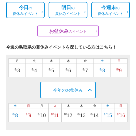
今日
明日
今週末
の
の
の
夏休みイベント
夏休みイベント
夏休みイベント
お盆休み
の
イベント
今週の鳥取県の夏休みイベントを探している方はこちら！
月
火
水
木
金
土
日
8/
8/
8/
8/
8/
8/
8/
3
4
5
6
7
8
9
今年のお盆休み
土
日
月
火
水
木
金
土
日
8/
8/
8/
8/
8/
8/
8/
8/
8/
8
9
10
11
12
13
14
15
16