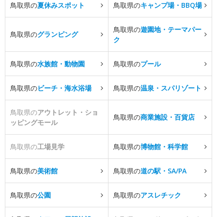
鳥取県の
夏休みスポット
鳥取県の
キャンプ場・BBQ場
鳥取県の
遊園地・テーマパー
鳥取県の
グランピング
ク
鳥取県の
水族館・動物園
鳥取県の
プール
鳥取県の
ビーチ・海水浴場
鳥取県の
温泉・スパリゾート
鳥取県の
アウトレット・ショ
鳥取県の
商業施設・百貨店
ッピングモール
鳥取県の
工場見学
鳥取県の
博物館・科学館
鳥取県の
美術館
鳥取県の
道の駅・SA/PA
鳥取県の
公園
鳥取県の
アスレチック