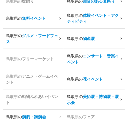
鳥取県の
盆踊り
鳥取県の
屋台のある夏祭り
鳥取県の
体験イベント・アク
鳥取県の
無料イベント
ティビティ
鳥取県の
グルメ・フードフェ
鳥取県の
物産展
ス
鳥取県の
コンサート・音楽イ
鳥取県の
フリーマーケット
ベント
鳥取県の
アニメ・ゲームイベ
鳥取県の
花イベント
ント
鳥取県の
動物ふれあいイベン
鳥取県の
美術展・博物展・展
ト
示会
鳥取県の
演劇・講演会
鳥取県の
フェア