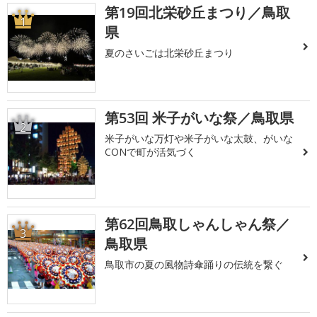
第19回北栄砂丘まつり／鳥取
1
県
夏のさいごは北栄砂丘まつり
第53回 米子がいな祭／鳥取県
2
米子がいな万灯や米子がいな太鼓、がいな
CONで町が活気づく
第62回鳥取しゃんしゃん祭／
3
鳥取県
鳥取市の夏の風物詩傘踊りの伝統を繋ぐ