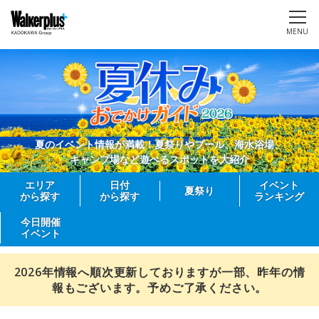
MENU
夏のイベント情報が満載！夏祭りやプール、海水浴場、
キャンプ場など遊べるスポットを大紹介
エリア
日付
イベント
夏祭り
から探す
から探す
ランキング
今日開催
イベント
2026年情報へ順次更新しておりますが一部、昨年の情
報もございます。予めご了承ください。