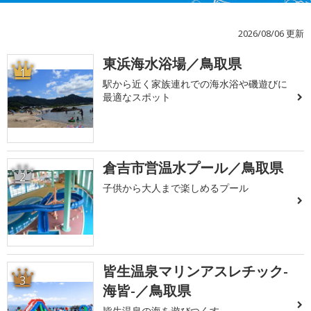
2026/08/06 更新
東浜海水浴場／鳥取県
1
駅から近く家族連れでの海水浴や磯遊びに
最適なスポット
倉吉市営温水プール／鳥取県
2
子供から大人まで楽しめるプール
皆生温泉マリンアスレチック-
3
海皆-／鳥取県
皆生温泉の海を遊びつくす