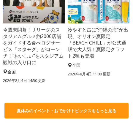
今週末開幕！Ｊリーグのス
冷やすと缶に“沖縄の海”が出
タジアムグルメ約2000店舗
現、オリオン夏限定
をガイドする食べログサー
「BEACH CHILL」が公式通
ビス「スタモグ」がローン
販で大人気！夏限定クラフ
チ！“おいしい”をスタジアム
ト2種も登場
観戦の入り口に
全国
全国
2026年8月4日 11:00
更新
2026年8月4日 14:50
更新
夏休みのイベント・おでかけトピックスをもっと見る