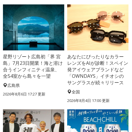
星野リゾート広島初「界 宮
あなたにぴったりなカラー
島」7月23日開業！海と溶け
レンズをAIが診断！スペイン
合うインフィニティ温泉、
発アイウェアブランドなど
全54室から島々を一望
「OWNDAYS」イチオシの
サングラスが続々リリース
広島県
全国
2026年8月6日 17:27
更新
2026年8月4日 17:00
更新