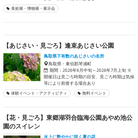
美術展・博物展・展示会
【あじさい・見ごろ】逢束あじさい公園
鳥取県下有数のあじさいの名所
鳥取県・東伯郡琴浦町
期間：
2026年6月中旬～2026年7月上旬 ※
開催日は見ごろ時期の目安、見ごろ時期は気候
等により前後する場合あり
体験イベント・アクティビティ
無料イベント
【花・見ごろ】東郷湖羽合臨海公園あやめ池公
園のスイレン
水上に艶やかに咲く夏の花