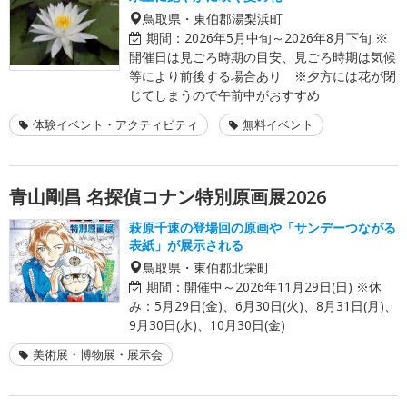
鳥取県・東伯郡湯梨浜町
期間：
2026年5月中旬～2026年8月下旬 ※
開催日は見ごろ時期の目安、見ごろ時期は気候
等により前後する場合あり ※夕方には花が閉
じてしまうので午前中がおすすめ
体験イベント・アクティビティ
無料イベント
青山剛昌 名探偵コナン特別原画展2026
萩原千速の登場回の原画や「サンデーつながる
表紙」が展示される
鳥取県・東伯郡北栄町
期間：
開催中～2026年11月29日(日) ※休
み：5月29日(金)、6月30日(火)、8月31日(月)、
9月30日(水)、10月30日(金)
美術展・博物展・展示会