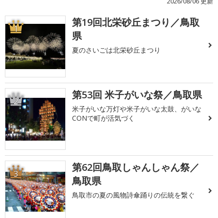
2026/08/06 更新
第19回北栄砂丘まつり／鳥取
1
県
夏のさいごは北栄砂丘まつり
第53回 米子がいな祭／鳥取県
2
米子がいな万灯や米子がいな太鼓、がいな
CONで町が活気づく
第62回鳥取しゃんしゃん祭／
3
鳥取県
鳥取市の夏の風物詩傘踊りの伝統を繋ぐ