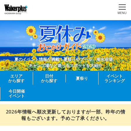
MENU
夏のイベント情報が満載！夏祭りやプール、海水浴場、
キャンプ場など遊べるスポットを大紹介
エリア
日付
イベント
夏祭り
から探す
から探す
ランキング
今日開催
イベント
2026年情報へ順次更新しておりますが一部、昨年の情
報もございます。予めご了承ください。