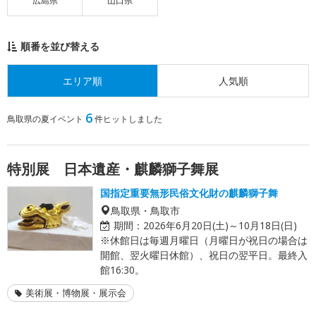
広島県
山口県
順番を並び替える
エリア順
人気順
6
鳥取県の夏イベント
件ヒットしました
特別展 日本遺産・麒麟獅子舞展
国指定重要無形民俗文化財の麒麟獅子舞
鳥取県・鳥取市
期間：
2026年6月20日(土)～10月18日(日)
※休館日は毎週月曜日（月曜日が祝日の場合は
開館、翌火曜日休館）、祝日の翌平日。最終入
館16:30。
美術展・博物展・展示会