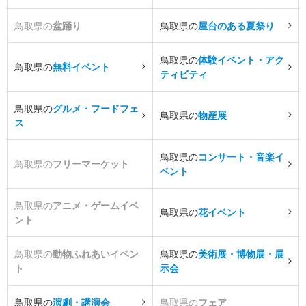
鳥取県の
盆踊り
鳥取県の
屋台のある夏祭り
鳥取県の
体験イベント・アク
鳥取県の
無料イベント
ティビティ
鳥取県の
グルメ・フードフェ
鳥取県の
物産展
ス
鳥取県の
コンサート・音楽イ
鳥取県の
フリーマーケット
ベント
鳥取県の
アニメ・ゲームイベ
鳥取県の
花イベント
ント
鳥取県の
動物ふれあいイベン
鳥取県の
美術展・博物展・展
ト
示会
鳥取県の
演劇・講演会
鳥取県の
フェア