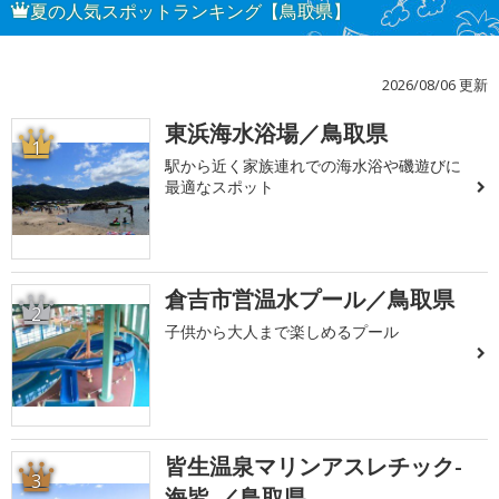
夏の人気スポットランキング【鳥取県】
2026/08/06 更新
東浜海水浴場／鳥取県
1
駅から近く家族連れでの海水浴や磯遊びに
最適なスポット
倉吉市営温水プール／鳥取県
2
子供から大人まで楽しめるプール
皆生温泉マリンアスレチック-
3
海皆-／鳥取県