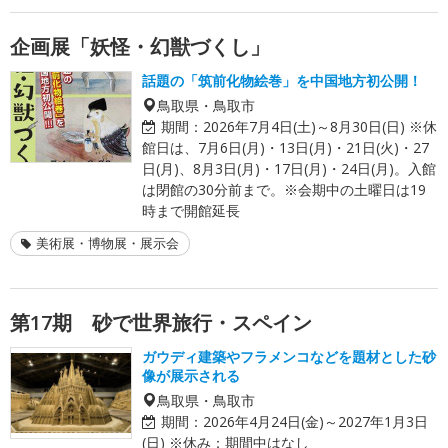
企画展「妖怪・幻獣づくし」
話題の「筑前化物絵巻」を中国地方初公開！
鳥取県・鳥取市
期間：
2026年7月4日(土)～8月30日(日) ※休
館日は、7月6日(月)・13日(月)・21日(火)・27
日(月)、8月3日(月)・17日(月)・24日(月)。入館
は閉館の30分前まで。※会期中の土曜日は19
時まで開館延長
美術展・博物展・展示会
第17期 砂で世界旅行・スペイン
ガウディ建築やフラメンコなどを題材とした砂
像が展示される
鳥取県・鳥取市
期間：
2026年4月24日(金)～2027年1月3日
(日) ※休み：期間中はなし