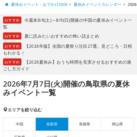
夏休みイベント・おでかけ2026
夏休みイベントカレンダー
20
今週末8/8(土)～8/9(日)開催の中国の夏休みイベント一
おすすめ
覧
夏に読みたいおすすめの怖い話まとめ
おすすめ
【2026年版】全国の夏祭り注目27選。見どころ・日程
おすすめ
もわかる！
【2026夏休み】おうち時間を充実させるおすすめの過
おすすめ
ごし方ガイド
2026年7月7日(火)開催の鳥取県の夏休
みイベント一覧
エリアを絞り込む
中国
鳥取県
島根県
岡山県