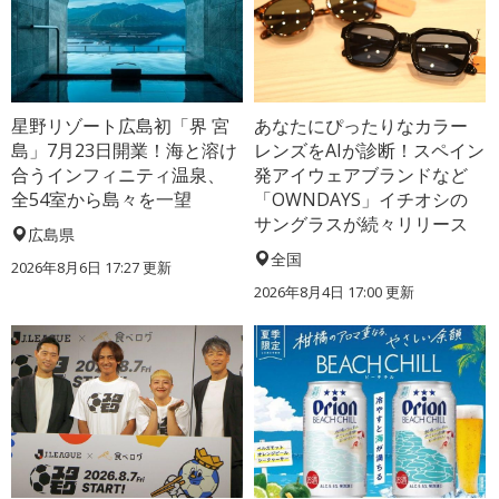
星野リゾート広島初「界 宮
あなたにぴったりなカラー
島」7月23日開業！海と溶け
レンズをAIが診断！スペイン
合うインフィニティ温泉、
発アイウェアブランドなど
全54室から島々を一望
「OWNDAYS」イチオシの
サングラスが続々リリース
広島県
全国
2026年8月6日 17:27
更新
2026年8月4日 17:00
更新