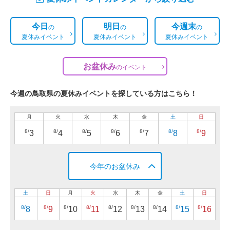
今日
明日
今週末
の
の
の
夏休みイベント
夏休みイベント
夏休みイベント
お盆休み
の
イベント
今週の鳥取県の夏休みイベントを探している方はこちら！
月
火
水
木
金
土
日
8/
8/
8/
8/
8/
8/
8/
3
4
5
6
7
8
9
今年のお盆休み
土
日
月
火
水
木
金
土
日
8/
8/
8/
8/
8/
8/
8/
8/
8/
8
9
10
11
12
13
14
15
16