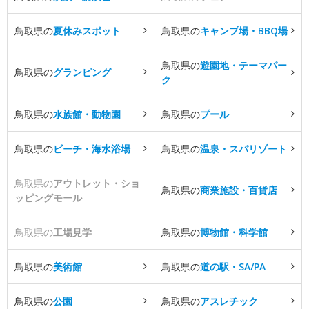
鳥取県の
夏休みスポット
鳥取県の
キャンプ場・BBQ場
鳥取県の
遊園地・テーマパー
鳥取県の
グランピング
ク
鳥取県の
水族館・動物園
鳥取県の
プール
鳥取県の
ビーチ・海水浴場
鳥取県の
温泉・スパリゾート
鳥取県の
アウトレット・ショ
鳥取県の
商業施設・百貨店
ッピングモール
鳥取県の
工場見学
鳥取県の
博物館・科学館
鳥取県の
美術館
鳥取県の
道の駅・SA/PA
鳥取県の
公園
鳥取県の
アスレチック