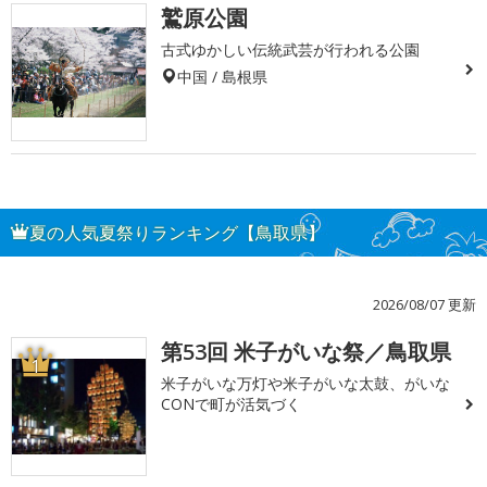
鷲原公園
古式ゆかしい伝統武芸が行われる公園
中国 / 島根県
夏の人気夏祭りランキング【鳥取県】
2026/08/07 更新
第53回 米子がいな祭／鳥取県
1
米子がいな万灯や米子がいな太鼓、がいな
CONで町が活気づく