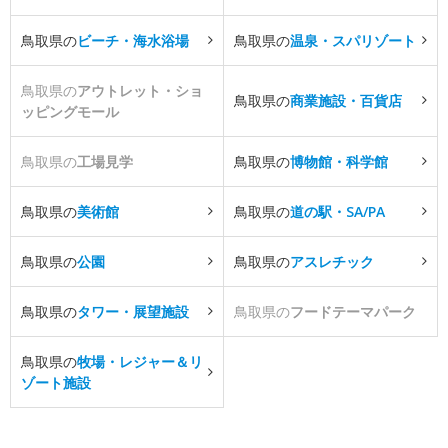
鳥取県の
ビーチ・海水浴場
鳥取県の
温泉・スパリゾート
鳥取県の
アウトレット・ショ
鳥取県の
商業施設・百貨店
ッピングモール
鳥取県の
工場見学
鳥取県の
博物館・科学館
鳥取県の
美術館
鳥取県の
道の駅・SA/PA
鳥取県の
公園
鳥取県の
アスレチック
鳥取県の
タワー・展望施設
鳥取県の
フードテーマパーク
鳥取県の
牧場・レジャー＆リ
ゾート施設