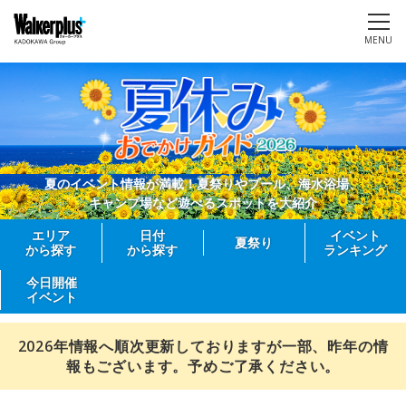
MENU
夏のイベント情報が満載！夏祭りやプール、海水浴場、
キャンプ場など遊べるスポットを大紹介
エリア
日付
イベント
夏祭り
から探す
から探す
ランキング
今日開催
イベント
2026年情報へ順次更新しておりますが一部、昨年の情
報もございます。予めご了承ください。