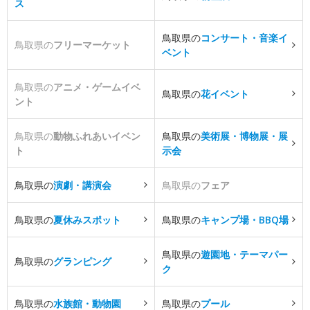
ス
鳥取県の
コンサート・音楽イ
鳥取県の
フリーマーケット
ベント
鳥取県の
アニメ・ゲームイベ
鳥取県の
花イベント
ント
鳥取県の
動物ふれあいイベン
鳥取県の
美術展・博物展・展
ト
示会
鳥取県の
演劇・講演会
鳥取県の
フェア
鳥取県の
夏休みスポット
鳥取県の
キャンプ場・BBQ場
鳥取県の
遊園地・テーマパー
鳥取県の
グランピング
ク
鳥取県の
水族館・動物園
鳥取県の
プール