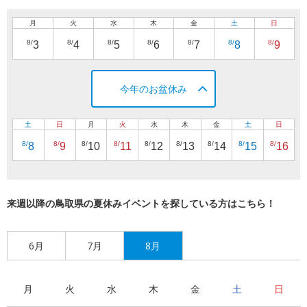
月
火
水
木
金
土
日
8/
8/
8/
8/
8/
8/
8/
3
4
5
6
7
8
9
今年のお盆休み
土
日
月
火
水
木
金
土
日
8/
8/
8/
8/
8/
8/
8/
8/
8/
8
9
10
11
12
13
14
15
16
来週以降の鳥取県の夏休みイベントを探している方はこちら！
6月
7月
8月
月
火
水
木
金
土
日