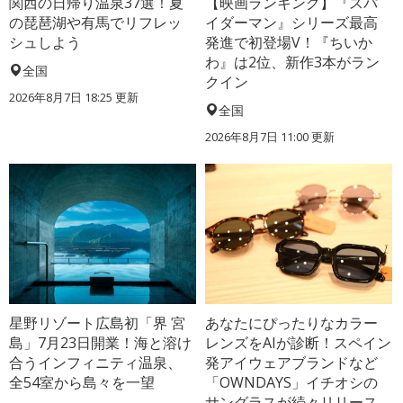
関西の日帰り温泉37選！夏
【映画ランキング】『スパ
の琵琶湖や有馬でリフレッ
イダーマン』シリーズ最高
シュしよう
発進で初登場V！『ちいか
わ』は2位、新作3本がラン
全国
クイン
2026年8月7日 18:25
更新
全国
2026年8月7日 11:00
更新
星野リゾート広島初「界 宮
あなたにぴったりなカラー
島」7月23日開業！海と溶け
レンズをAIが診断！スペイン
合うインフィニティ温泉、
発アイウェアブランドなど
全54室から島々を一望
「OWNDAYS」イチオシの
サングラスが続々リリース