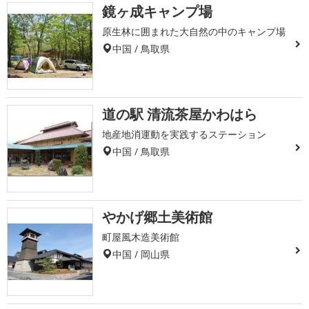
鏡ヶ成キャンプ場
原生林に囲まれた大自然の中のキャンプ場
中国 / 鳥取県
道の駅 清流茶屋かわはら
地産地消運動を実践するステーション
中国 / 鳥取県
やかげ郷土美術館
町屋風木造美術館
中国 / 岡山県