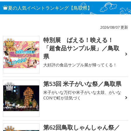
夏の人気イベントランキング【鳥取県】
2026/08/07 更新
特別展 ばえる！映える！
1
「超食品サンプル展」／鳥取
県
大好評の食品サンプル展が帰ってくる！
第53回 米子がいな祭／鳥取県
2
米子がいな万灯や米子がいな太鼓、がいな
CONで町が活気づく
第62回鳥取しゃんしゃん祭／