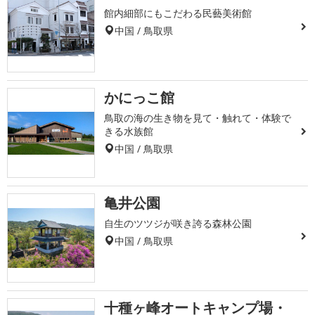
館内細部にもこだわる民藝美術館
中国 / 鳥取県
かにっこ館
鳥取の海の生き物を見て・触れて・体験で
きる水族館
中国 / 鳥取県
亀井公園
自生のツツジが咲き誇る森林公園
中国 / 鳥取県
十種ヶ峰オートキャンプ場・