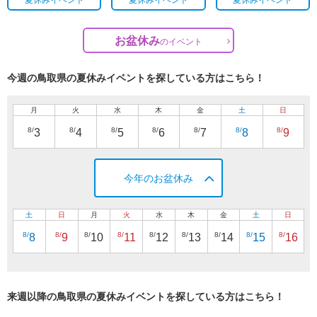
お盆休み
の
イベント
今週の鳥取県の夏休みイベントを探している方はこちら！
月
火
水
木
金
土
日
8/
8/
8/
8/
8/
8/
8/
3
4
5
6
7
8
9
今年のお盆休み
土
日
月
火
水
木
金
土
日
8/
8/
8/
8/
8/
8/
8/
8/
8/
8
9
10
11
12
13
14
15
16
来週以降の鳥取県の夏休みイベントを探している方はこちら！