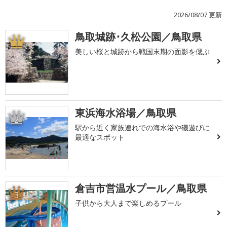
2026/08/07 更新
鳥取城跡･久松公園／鳥取県
1
美しい桜と城跡から戦国末期の面影を偲ぶ
東浜海水浴場／鳥取県
2
駅から近く家族連れでの海水浴や磯遊びに
最適なスポット
倉吉市営温水プール／鳥取県
3
子供から大人まで楽しめるプール