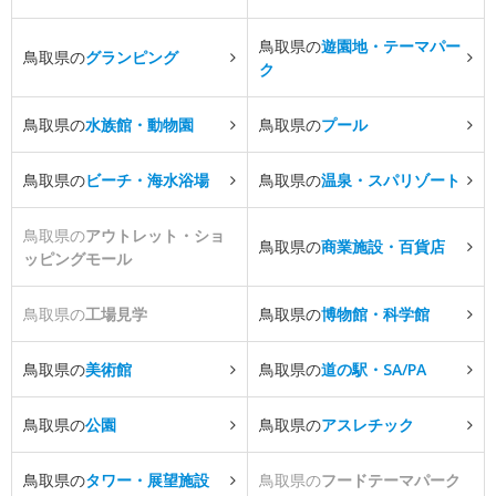
鳥取県の
遊園地・テーマパー
鳥取県の
グランピング
ク
鳥取県の
水族館・動物園
鳥取県の
プール
鳥取県の
ビーチ・海水浴場
鳥取県の
温泉・スパリゾート
鳥取県の
アウトレット・ショ
鳥取県の
商業施設・百貨店
ッピングモール
鳥取県の
工場見学
鳥取県の
博物館・科学館
鳥取県の
美術館
鳥取県の
道の駅・SA/PA
鳥取県の
公園
鳥取県の
アスレチック
鳥取県の
タワー・展望施設
鳥取県の
フードテーマパーク