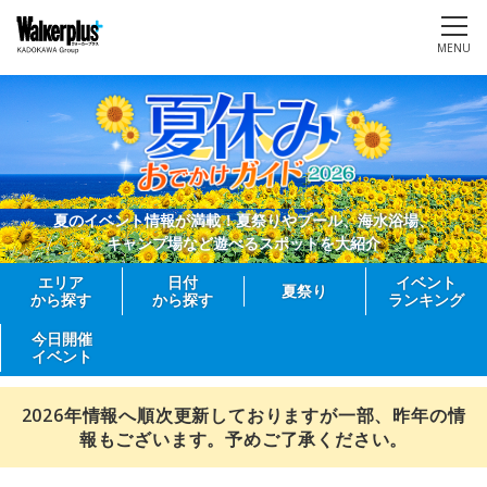
MENU
夏のイベント情報が満載！夏祭りやプール、海水浴場、
キャンプ場など遊べるスポットを大紹介
エリア
日付
イベント
夏祭り
から探す
から探す
ランキング
今日開催
イベント
2026年情報へ順次更新しておりますが一部、昨年の情
報もございます。予めご了承ください。