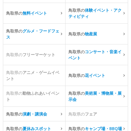
鳥取県の
体験イベント・アク
鳥取県の
無料イベント
ティビティ
鳥取県の
グルメ・フードフェ
鳥取県の
物産展
ス
鳥取県の
コンサート・音楽イ
鳥取県の
フリーマーケット
ベント
鳥取県の
アニメ・ゲームイベ
鳥取県の
花イベント
ント
鳥取県の
動物ふれあいイベン
鳥取県の
美術展・博物展・展
ト
示会
鳥取県の
演劇・講演会
鳥取県の
フェア
鳥取県の
夏休みスポット
鳥取県の
キャンプ場・BBQ場