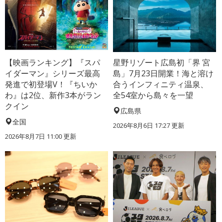
【映画ランキング】『スパ
星野リゾート広島初「界 宮
イダーマン』シリーズ最高
島」7月23日開業！海と溶け
発進で初登場V！『ちいか
合うインフィニティ温泉、
わ』は2位、新作3本がラン
全54室から島々を一望
クイン
広島県
全国
2026年8月6日 17:27
更新
2026年8月7日 11:00
更新