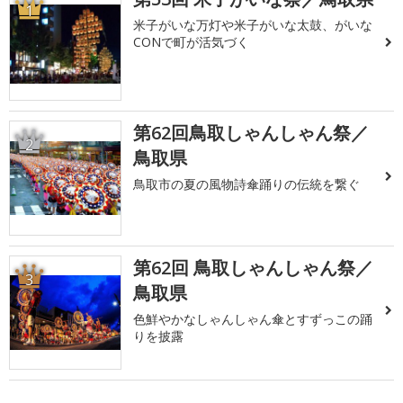
1
米子がいな万灯や米子がいな太鼓、がいな
CONで町が活気づく
第62回鳥取しゃんしゃん祭／
2
鳥取県
鳥取市の夏の風物詩傘踊りの伝統を繋ぐ
第62回 鳥取しゃんしゃん祭／
3
鳥取県
色鮮やかなしゃんしゃん傘とすずっこの踊
りを披露