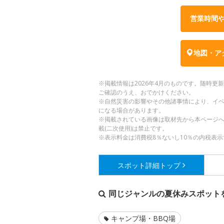
営業時間
地図・ア
※掲載情報は2026年4月のものです。随時
ご確認のうえ、おでかけください。
※自然災害の影響やその他諸事情により、イ
になる場合があります。
※掲載されている画像は取材先から本ページ
載(二次使用)は禁止です。
※表示料金は消費税8％ないし10％の内税表示
スポット詳細
トップ
同じジャンルの夏休みスポット
キャンプ場・BBQ場