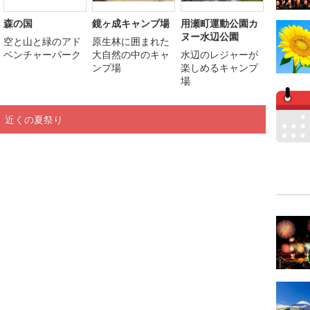
森の国
鏡ヶ成キャンプ場
用瀬町運動公園カ
ヌー水辺公園
空と山と緑のアド
原生林に囲まれた
ベンチャーパーク
大自然の中のキャ
水辺のレジャーが
ンプ場
楽しめるキャンプ
場
」近くの夏祭り