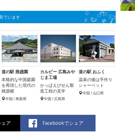
見ています
道の駅 燕趙園
カルビー 広島みや
道の駅 おふく
じま工場
本格的な中国庭園
温泉の後は手作り
を再現した現代の
かっぱえびせん製
シャーベット
桃源郷
造工程の見学
中国 / 山口県
中国 / 鳥取県
中国 / 広島県
でシェア
Facebookでシェア