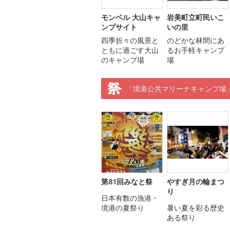
モンベル 大山キャ
岩美町立町民いこ
ンプサイト
いの里
四季折々の風景と
のどかな林間にあ
ともに過ごす大山
るお手軽キャンプ
のキャンプ場
場
「境港公共マリーナキャンプ場
第81回みなと祭
やすぎ月の輪まつ
り
日本有数の漁港・
境港の夏祭り
暑い夏を彩る歴史
ある祭り