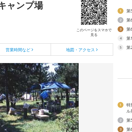
キャンプ場
第
1
第
2
第
3
このページをスマホで
見る
第
4
第
5
営業時間など
地図・アクセス
特
1
ル
第
2
第
3