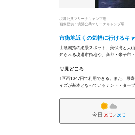
境港公共マリーナキャンプ場
画像提供：境港公共マリーナキャンプ場
市街地近くの気軽に行けるキ
山陰屈指の絶景スポット、美保湾と大
知られる境港市街地や、商都・米子市
見どころ
1区画1047円で利用できる。また、最
イズが基本となっているテント・ター
今日
39℃
／
26℃