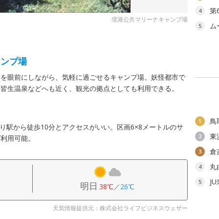
第
4
境港公共マリーナキャンプ場
ム
5
ャンプ場
山を眼前にしながら、気軽に過ごせるキャンプ場。妖怪都市で
・皆生温泉などへも近く、観光の拠点としても利用できる。
鳥
1
寄り駅から徒歩10分とアクセスがいい。区画6×8メートルのサ
東
2
プ利用可能。
倉
3
丸
4
J
5
明日
38℃
／
26℃
天気情報提供元：株式会社ライフビジネスウェザー