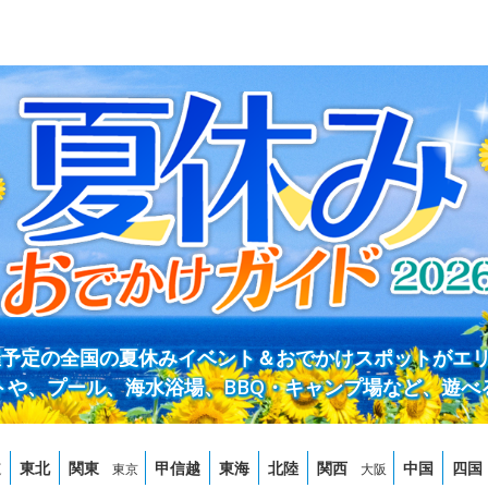
開催予定の全国の夏休みイベント＆おでかけスポットがエ
トや、プール、海水浴場、BBQ・キャンプ場など、遊べ
道
東北
関東
甲信越
東海
北陸
関西
中国
四国
東京
大阪