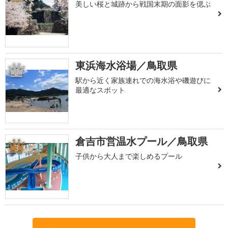
美しい桜と城跡から戦国末期の面影を偲ぶ
東浜海水浴場／鳥取県
2
駅から近く家族連れでの海水浴や磯遊びに
最適なスポット
倉吉市営温水プール／鳥取県
3
子供から大人まで楽しめるプール