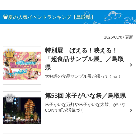
夏の人気イベントランキング【鳥取県】
2026/08/07 更新
特別展 ばえる！映える！
1
「超食品サンプル展」／鳥取
県
大好評の食品サンプル展が帰ってくる！
第53回 米子がいな祭／鳥取県
2
米子がいな万灯や米子がいな太鼓、がいな
CONで町が活気づく