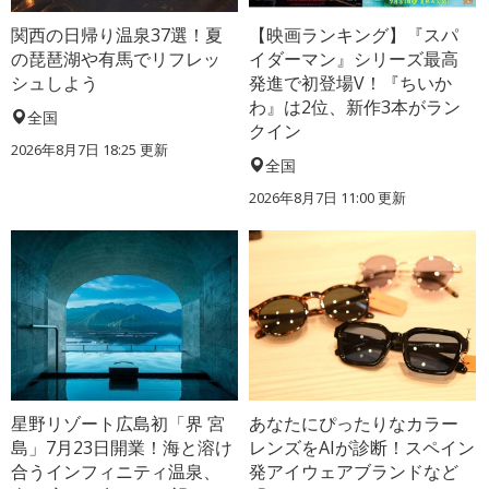
関西の日帰り温泉37選！夏
【映画ランキング】『スパ
の琵琶湖や有馬でリフレッ
イダーマン』シリーズ最高
シュしよう
発進で初登場V！『ちいか
わ』は2位、新作3本がラン
全国
クイン
2026年8月7日 18:25
更新
全国
2026年8月7日 11:00
更新
星野リゾート広島初「界 宮
あなたにぴったりなカラー
島」7月23日開業！海と溶け
レンズをAIが診断！スペイン
合うインフィニティ温泉、
発アイウェアブランドなど