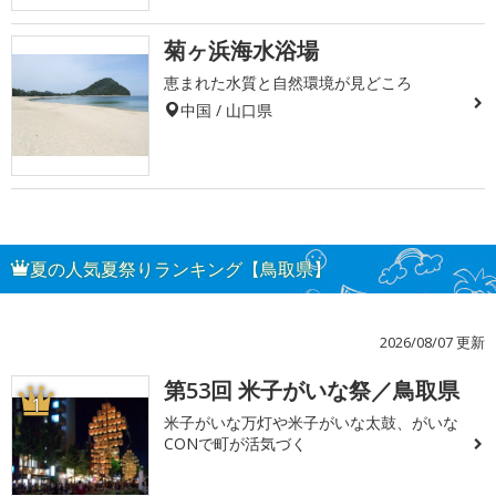
菊ヶ浜海水浴場
恵まれた水質と自然環境が見どころ
中国 / 山口県
夏の人気夏祭りランキング【鳥取県】
2026/08/07 更新
第53回 米子がいな祭／鳥取県
1
米子がいな万灯や米子がいな太鼓、がいな
CONで町が活気づく