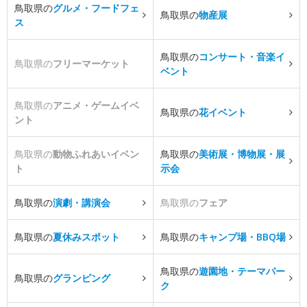
鳥取県の
グルメ・フードフェ
鳥取県の
物産展
ス
鳥取県の
コンサート・音楽イ
鳥取県の
フリーマーケット
ベント
鳥取県の
アニメ・ゲームイベ
鳥取県の
花イベント
ント
鳥取県の
動物ふれあいイベン
鳥取県の
美術展・博物展・展
ト
示会
鳥取県の
演劇・講演会
鳥取県の
フェア
鳥取県の
夏休みスポット
鳥取県の
キャンプ場・BBQ場
鳥取県の
遊園地・テーマパー
鳥取県の
グランピング
ク