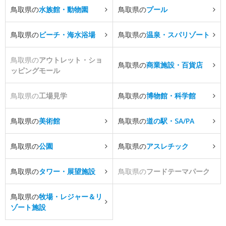
鳥取県の
水族館・動物園
鳥取県の
プール
鳥取県の
ビーチ・海水浴場
鳥取県の
温泉・スパリゾート
鳥取県の
アウトレット・ショ
鳥取県の
商業施設・百貨店
ッピングモール
鳥取県の
工場見学
鳥取県の
博物館・科学館
鳥取県の
美術館
鳥取県の
道の駅・SA/PA
鳥取県の
公園
鳥取県の
アスレチック
鳥取県の
タワー・展望施設
鳥取県の
フードテーマパーク
鳥取県の
牧場・レジャー＆リ
ゾート施設