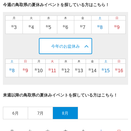
今週の鳥取県の夏休みイベントを探している方はこちら！
月
火
水
木
金
土
日
8/
8/
8/
8/
8/
8/
8/
3
4
5
6
7
8
9
今年のお盆休み
土
日
月
火
水
木
金
土
日
8/
8/
8/
8/
8/
8/
8/
8/
8/
8
9
10
11
12
13
14
15
16
来週以降の鳥取県の夏休みイベントを探している方はこちら！
6月
7月
8月