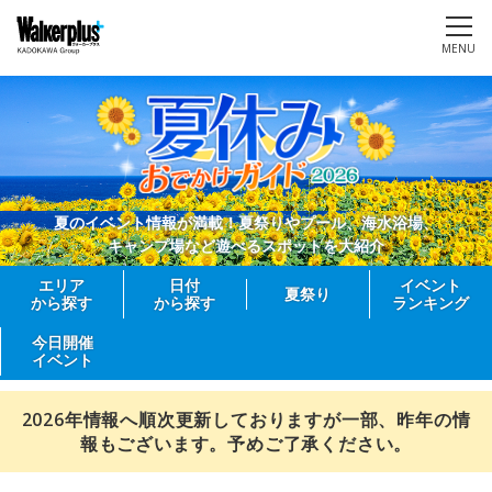
MENU
夏のイベント情報が満載！夏祭りやプール、海水浴場、
キャンプ場など遊べるスポットを大紹介
エリア
日付
イベント
夏祭り
から探す
から探す
ランキング
今日開催
イベント
2026年情報へ順次更新しておりますが一部、昨年の情
報もございます。予めご了承ください。