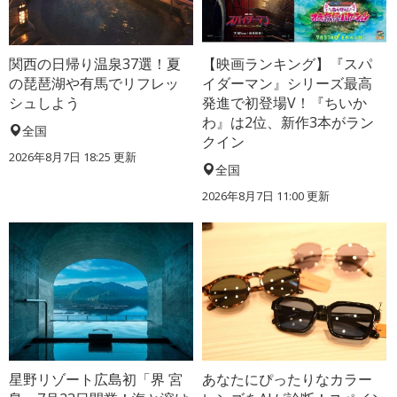
関西の日帰り温泉37選！夏
【映画ランキング】『スパ
の琵琶湖や有馬でリフレッ
イダーマン』シリーズ最高
シュしよう
発進で初登場V！『ちいか
わ』は2位、新作3本がラン
全国
クイン
2026年8月7日 18:25
更新
全国
2026年8月7日 11:00
更新
星野リゾート広島初「界 宮
あなたにぴったりなカラー