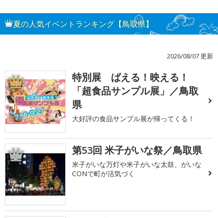
夏の人気イベントランキング【鳥取県】
2026/08/07 更新
特別展 ばえる！映える！
1
「超食品サンプル展」／鳥取
県
大好評の食品サンプル展が帰ってくる！
第53回 米子がいな祭／鳥取県
2
米子がいな万灯や米子がいな太鼓、がいな
CONで町が活気づく