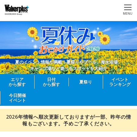
MENU
夏のイベント情報が満載！夏祭りやプール、海水浴場、
キャンプ場など遊べるスポットを大紹介
エリア
日付
イベント
夏祭り
から探す
から探す
ランキング
今日開催
イベント
2026年情報へ順次更新しておりますが一部、昨年の情
報もございます。予めご了承ください。