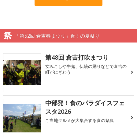
「第52回 倉吉春まつり」近くの夏祭り
第48回 倉吉打吹まつり
女みこしや牛鬼、伝統の踊りなどで倉吉の
町がにぎわう
中部発！食のパラダイスフェ
スタ2026
ご当地グルメが大集合する食の祭典