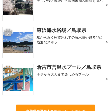
美しい桜と城跡から戦国末期の面影を偲ぶ
東浜海水浴場／鳥取県
2
駅から近く家族連れでの海水浴や磯遊びに
最適なスポット
倉吉市営温水プール／鳥取県
3
子供から大人まで楽しめるプール