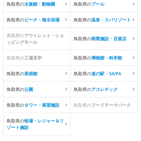
鳥取県の
水族館・動物園
鳥取県の
プール
鳥取県の
ビーチ・海水浴場
鳥取県の
温泉・スパリゾート
鳥取県の
アウトレット・ショ
鳥取県の
商業施設・百貨店
ッピングモール
鳥取県の
工場見学
鳥取県の
博物館・科学館
鳥取県の
美術館
鳥取県の
道の駅・SA/PA
鳥取県の
公園
鳥取県の
アスレチック
鳥取県の
タワー・展望施設
鳥取県の
フードテーマパーク
鳥取県の
牧場・レジャー＆リ
ゾート施設