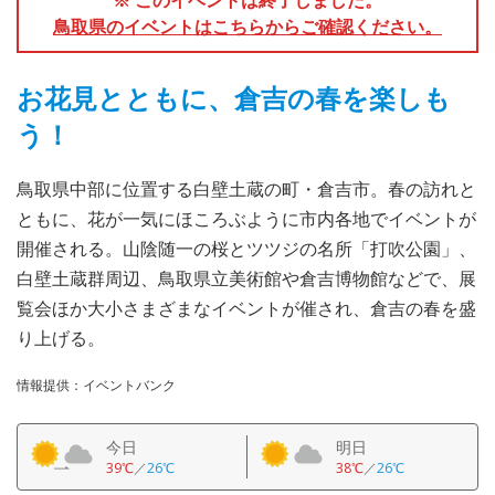
鳥取県のイベントはこちらからご確認ください。
お花見とともに、倉吉の春を楽しも
う！
鳥取県中部に位置する白壁土蔵の町・倉吉市。春の訪れと
ともに、花が一気にほころぶように市内各地でイベントが
開催される。山陰随一の桜とツツジの名所「打吹公園」、
白壁土蔵群周辺、鳥取県立美術館や倉吉博物館などで、展
覧会ほか大小さまざまなイベントが催され、倉吉の春を盛
り上げる。
情報提供：イベントバンク
今日
明日
39℃
／
26℃
38℃
／
26℃