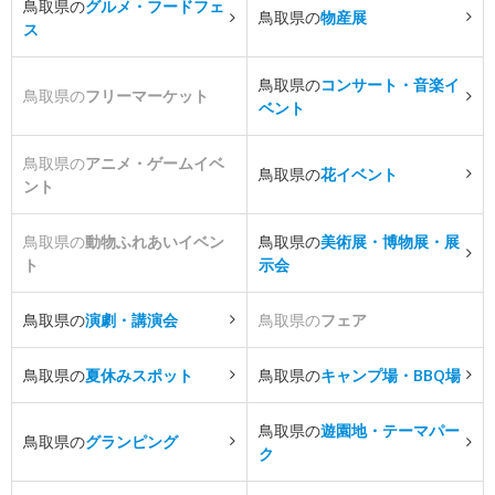
鳥取県の
グルメ・フードフェ
鳥取県の
物産展
ス
鳥取県の
コンサート・音楽イ
鳥取県の
フリーマーケット
ベント
鳥取県の
アニメ・ゲームイベ
鳥取県の
花イベント
ント
鳥取県の
動物ふれあいイベン
鳥取県の
美術展・博物展・展
ト
示会
鳥取県の
演劇・講演会
鳥取県の
フェア
鳥取県の
夏休みスポット
鳥取県の
キャンプ場・BBQ場
鳥取県の
遊園地・テーマパー
鳥取県の
グランピング
ク